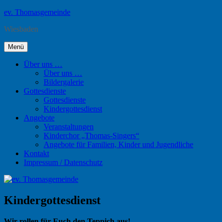
Zum
ev. Thomasgemeinde
Inhalt
Wiesbaden
springen
Menü
Über uns …
Über uns …
Bildergalerie
Gottesdienste
Gottesdienste
Kindergottesdienst
Angebote
Veranstaltungen
Kinderchor „Thomas-Singers“
Angebote für Familien, Kinder und Jugendliche
Kontakt
Impressum / Datenschutz
Kindergottesdienst
Wir rollen für Euch den Teppich aus!