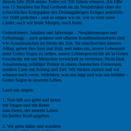
diesem Jahr 2026 seines Todes vor 350 Jahren erinnern. Als Elfte
von 15 Strophen hat Paul Gerhardt sie als Neujahrslied eines der
schrecklichen Kriegsjahre des Dreissigjährigen Krieges jedenfalls
vor 1648 gedichtet – und so singen wir sie, wie so viele seine
Lieder; auch wir heute Morgen, noch heute.
Gedenkfeiern, Jubiläen und Jahrestage – Neujahrsmorgen und
Geburtstage – auch goldene und silberne Konfirmationsfeiern sind
wie Ausrufezeichen im Strom der Zeit. Sie unterbrechen unseren
Alltag, geben ihm Sinn und Halt, und laden ein, unsere Lebenszeit
unter Gottes Segen zu stellen, unsere Lebensgeschichte als in Gottes
Geschichte mit uns Menschen verwickelt zu verstehen: Nicht bloß
Ansammlung zufälliger Punkte in einem chaotischen Universum,
sondern Linie mit Anfang und Ziel. Wir blicken zurück und wir
schauen nach vorne, bedenken, was uns trägt und was uns behütet –
Gottes Segen in unserem Leben.
Lasst uns singen:
1. Nun laßt uns gehn und treten
mit Singen und mit Beten
zum Herrn, der unserm Leben
bis hierher Kraft gegeben.
2. Wir gehn dahin und wandern