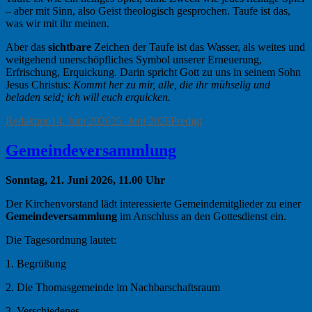
– aber mit Sinn, also Geist theologisch gesprochen. Taufe ist das,
was wir mit ihr meinen.
Aber das
sichtbare
Zeichen der Taufe ist das Wasser, als weites und
weitgehend unerschöpfliches Symbol unserer Erneuerung,
Erfrischung, Erquickung. Darin spricht Gott zu uns in seinem Sohn
Jesus Christus:
Kommt her zu mir, alle, die ihr mühselig und
beladen seid; ich will euch erquicken.
Autor
Veröffentlicht
Kategorien
Redaktion
14. Juni 2026
25. Juni 2026
Predigt
am
Gemeindeversammlung
Sonntag, 21. Juni 2026, 11.00 Uhr
Der Kirchenvorstand lädt interessierte Gemeindemitglieder zu einer
Gemeindeversammlung
im Anschluss an den Gottesdienst ein.
Die Tagesordnung lautet:
1. Begrüßung
2. Die Thomasgemeinde im Nachbarschaftsraum
3. Verschiedenes