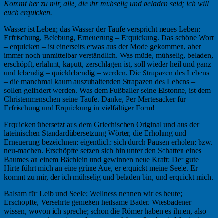
Kommt her zu mir, alle, die ihr mühselig und beladen seid; ich will
euch erquicken.
Wasser ist Leben; das Wasser der Taufe verspricht neues Leben:
Erfrischung, Belebung, Erneuerung – Erquickung. Das schöne Wort
– erquicken – ist einerseits etwas aus der Mode gekommen, aber
immer noch unmittelbar verständlich. Was müde, mühselig, beladen,
erschöpft, erlahmt, kaputt, zerschlagen ist, soll wieder heil und ganz
und lebendig – quicklebendig – werden. Die Strapazen des Lebens
– die manchmal kaum auszuhaltenden Strapazen des Lebens –
sollen gelindert werden. Was dem Fußballer seine Eistonne, ist dem
Christenmenschen seine Taufe. Danke, Per Mertesacker für
Erfrischung und Erquickung in vielfältiger Form!
Erquicken übersetzt aus dem Griechischen Original und aus der
lateinischen Standardübersetzung Wörter, die Erholung und
Erneuerung bezeichnen; eigentlich: sich durch Pausen erholen; bzw.
neu-machen. Erschöpfte setzen sich hin unter den Schatten eines
Baumes an einem Bächlein und gewinnen neue Kraft: Der gute
Hirte führt mich an eine grüne Aue, er erquickt meine Seele. Er
kommt zu mir, der ich mühselig und beladen bin, und erquickt mich.
Balsam für Leib und Seele; Wellness nennen wir es heute;
Erschöpfte, Versehrte genießen heilsame Bäder. Wiesbadener
wissen, wovon ich spreche; schon die Römer haben es ihnen, also