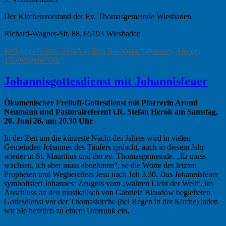
Der Kirchenvorstand der Ev. Thomasgemeinde Wiesbaden
Richard-Wagner-Str. 88, 65193 Wiesbaden
Autor
Veröffentlicht
Kategorien
Redaktion
9. Juni 2026
Aus dem Nachbarschaftsraum
,
Aus der
am
Thomasgemeinde
Johannisgottesdienst mit Johannisfeuer
Ökumenischer Freiluft-Gottesdienst mit Pfarrerin Arami
Neumann und Pastoralreferent i.R. Stefan Herok am Samstag,
20. Juni 26, um 20.30 Uhr
In der Zeit um die kürzeste Nacht des Jahres wird in vielen
Gemeinden Johannes des Täufers gedacht, auch in diesem Jahr
wieder in St. Mauritius und der ev. Thomasgemeinde. „Er muss
wachsen, ich aber muss abnehmen“, so die Worte des letzten
Propheten und Wegbereiters Jesu nach Joh 3,30. Das Johannisfeuer
symbolisiert Johannes‘ Zeugnis vom „wahren Licht der Welt“. Im
Anschluss an den musikalisch von Gabriela Blaudow begleiteten
Gottesdienst vor der Thomaskirche (bei Regen in der Kirche) laden
wir Sie herzlich zu einem Umtrunk ein.