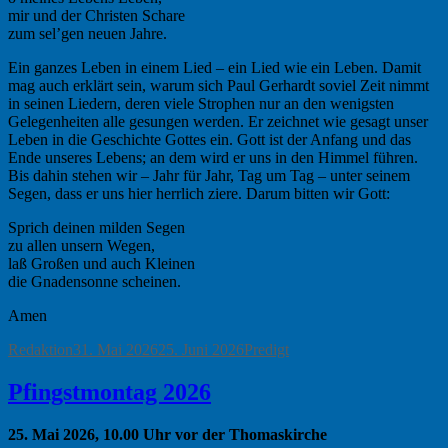
mir und der Christen Schare
zum sel’gen neuen Jahre.
Ein ganzes Leben in einem Lied – ein Lied wie ein Leben. Damit
mag auch erklärt sein, warum sich Paul Gerhardt soviel Zeit nimmt
in seinen Liedern, deren viele Strophen nur an den wenigsten
Gelegenheiten alle gesungen werden. Er zeichnet wie gesagt unser
Leben in die Geschichte Gottes ein. Gott ist der Anfang und das
Ende unseres Lebens; an dem wird er uns in den Himmel führen.
Bis dahin stehen wir – Jahr für Jahr, Tag um Tag – unter seinem
Segen, dass er uns hier herrlich ziere. Darum bitten wir Gott:
Sprich deinen milden Segen
zu allen unsern Wegen,
laß Großen und auch Kleinen
die Gnadensonne scheinen.
Amen
Autor
Veröffentlicht
Kategorien
Redaktion
31. Mai 2026
25. Juni 2026
Predigt
am
Pfingstmontag 2026
25. Mai 2026, 10.00 Uhr vor der Thomaskirche