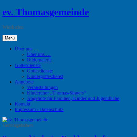
Zum
ev. Thomasgemeinde
Inhalt
springen
Wiesbaden
Menü
Über uns …
Über uns …
Bildergalerie
Gottesdienste
Gottesdienste
Kindergottesdienst
Angebote
Veranstaltungen
Kinderchor „Thomas-Singers“
Angebote für Familien, Kinder und Jugendliche
Kontakt
Impressum / Datenschutz
Hervorgehoben