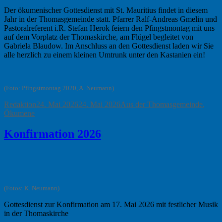
Der ökumenischer Gottesdienst mit St. Mauritius findet in diesem
Jahr in der Thomasgemeinde statt. Pfarrer Ralf-Andreas Gmelin und
Pastoralreferent i.R. Stefan Herok feiern den Pfingstmontag mit uns
auf dem Vorplatz der Thomaskirche, am Flügel begleitet von
Gabriela Blaudow. Im Anschluss an den Gottesdienst laden wir Sie
alle herzlich zu einem kleinen Umtrunk unter den Kastanien ein!
(Foto: Pfingstmontag 2020, A. Neumann)
Autor
Veröffentlicht
Kategorien
Redaktion
24. Mai 2026
24. Mai 2026
Aus der Thomasgemeinde
,
am
Ökumene
Konfirmation 2026
(Fotos: K. Neumann)
Gottesdienst zur Konfirmation am 17. Mai 2026 mit festlicher Musik
in der Thomaskirche