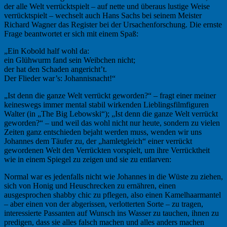
der alle Welt verrücktspielt – auf nette und überaus lustige Weise
verrücktspielt – wechselt auch Hans Sachs bei seinem Meister
Richard Wagner das Register bei der Ursachenforschung. Die ernste
Frage beantwortet er sich mit einem Spaß:
„Ein Kobold half wohl da:
ein Glühwurm fand sein Weibchen nicht;
der hat den Schaden angericht’t.
Der Flieder war’s: Johannisnacht!“
„Ist denn die ganze Welt verrückt geworden?“ – fragt einer meiner
keineswegs immer mental stabil wirkenden Lieblingsfilmfiguren
Walter (in „The Big Lebowski“); „Ist denn die ganze Welt verrückt
geworden?“ – und weil das wohl nicht nur heute, sondern zu vielen
Zeiten ganz entschieden bejaht werden muss, wenden wir uns
Johannes dem Täufer zu, der „hamletgleich“ einer verrückt
gewordenen Welt den Verrückten vorspielt, um ihre Verrücktheit
wie in einem Spiegel zu zeigen und sie zu entlarven:
Normal war es jedenfalls nicht wie Johannes in die Wüste zu ziehen,
sich von Honig und Heuschrecken zu ernähren, einen
ausgesprochen shabby chic zu pflegen, also einen Kamelhaarmantel
– aber einen von der abgerissen, verlotterten Sorte – zu tragen,
interessierte Passanten auf Wunsch ins Wasser zu tauchen, ihnen zu
predigen, dass sie alles falsch machen und alles anders machen