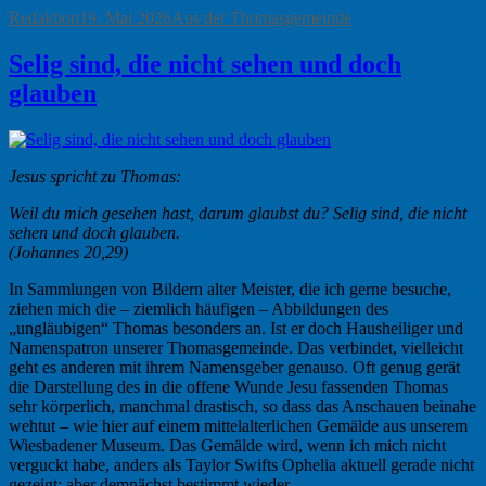
Autor
Veröffentlicht
Kategorien
Redaktion
19. Mai 2026
Aus der Thomasgemeinde
am
Selig sind, die nicht sehen und doch
glauben
Jesus spricht zu Thomas:
Weil du mich gesehen hast, darum glaubst du? Selig sind, die nicht
sehen und doch glauben.
(Johannes 20,29)
In Sammlungen von Bildern alter Meister, die ich gerne besuche,
ziehen mich die – ziemlich häufigen – Abbildungen des
„ungläubigen“ Thomas besonders an. Ist er doch Hausheiliger und
Namenspatron unserer Thomasgemeinde. Das verbindet, vielleicht
geht es anderen mit ihrem Namensgeber genauso. Oft genug gerät
die Darstellung des in die offene Wunde Jesu fassenden Thomas
sehr körperlich, manchmal drastisch, so dass das Anschauen beinahe
wehtut – wie hier auf einem mittelalterlichen Gemälde aus unserem
Wiesbadener Museum. Das Gemälde wird, wenn ich mich nicht
verguckt habe, anders als Taylor Swifts Ophelia aktuell gerade nicht
gezeigt; aber demnächst bestimmt wieder.