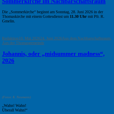
Sommerkirche im Nachbarschaftsraum
Die „Sommerkirche“ beginnt am Sonntag, 28. Juni 2026 in der
Thomaskirche mit einem Gottesdienst um
11.30 Uhr
mit Pfr. R.
Gmelin.
Autor
Veröffentlicht
Kategorien
Redaktion
10. Mai 2026
24. Juni 2026
Aus dem Nachbarschaftsraum
,
am
Aus der Thomasgemeinde
Johannis, oder „midsummer madness“,
2026
(Fotos: K. Neumann)
„Wahn! Wahn!
Überall Wahn!“