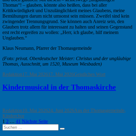
Thomas“! – glauben, könnte also heißen, dass bei aller
Kritikwürdigkeit und Unzulänglichkeit meines Glaubens, meine
Bemühungen darum nicht umsonst sein müssen. Zweifel sind kein
zwingender Trennungsgrund. Sie können auch Anreiz sein, den
Glauben trotz allem für interessant zu halten und seinen Gegenstand
erst recht ergreifen zu wollen: „Herr, ich glaube, hilf meinem
Unglauben.“
Klaus Neumann, Pfarrer der Thomasgemeinde
(Foto: privat. Oberdeutscher Meister: Christus und der ungläubige
Thomas, Ausschnitt, um 1520, Museum Wiesbaden)
Autor
Veröffentlicht
Kategorien
Redaktion
17. Mai 2026
17. Mai 2026
Geistliches Wort
am
Kindermusical in der Thomaskirche
Autor
Veröffentlicht
Kategorien
Redaktion
10. Mai 2026
24. Juni 2026
Aus der Thomasgemeinde
,
am
Kinderchor
Seitennummerierung
Seite
Seite
Seite
1
2
…
41
Nächste Seite
Suchen
der
Suchen
nach: