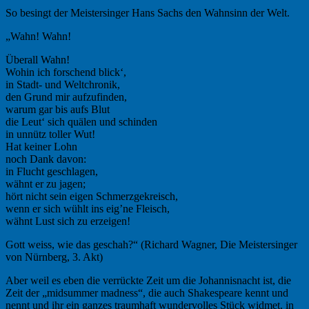
So besingt der Meistersinger Hans Sachs den Wahnsinn der Welt.
„Wahn! Wahn!
Überall Wahn!
Wohin ich forschend blick‘,
in Stadt- und Weltchronik,
den Grund mir aufzufinden,
warum gar bis aufs Blut
die Leut‘ sich quälen und schinden
in unnütz toller Wut!
Hat keiner Lohn
noch Dank davon:
in Flucht geschlagen,
wähnt er zu jagen;
hört nicht sein eigen Schmerzgekreisch,
wenn er sich wühlt ins eig’ne Fleisch,
wähnt Lust sich zu erzeigen!
Gott weiss, wie das geschah?“ (Richard Wagner, Die Meistersinger
von Nürnberg, 3. Akt)
Aber weil es eben die verrückte Zeit um die Johannisnacht ist, die
Zeit der „midsummer madness“, die auch Shakespeare kennt und
nennt und ihr ein ganzes traumhaft wundervolles Stück widmet, in