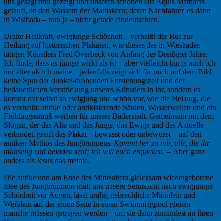
uns gesagt und gezeigt und unseren schönen Ort Aquis Mattiacis
getauft, an den Wassern der Mattiakern; deren Nachfahren es dann
in Wisibada – nun ja – nicht gerade eindeutschten.
Uralte Heilkraft, ewigjunge Schönheit – verheißt der Ruf zur
Heilung auf historischen Plakaten, wie dieses des in Wiesbaden
tätigen Künstlers Fred Overbeck von Anfang der Dreißiger Jahre.
Ich finde, dass es jünger wirkt als ist – aber vielleicht bin ja auch ich
nur älter als ich meine – jedenfalls zeigt sich für mich auf dem Bild
keine Spur der dunkel-drohenden Entstehungszeit und der
bedauerlichen Verstrickung unseres Künstlers in ihr, sondern es
kommt mir selbst so ewigjung und schön vor, wie die Heilung, die
es verheißt: antike oder antikisierende Säulen, Wasserwellen und ein
Frühlingsstrauß werben für unsere Bäderstadt. Gemeinsam mit dem
Slogan, der das Alte und das Junge, das Ewige und das Aktuelle
verbindet, greift das Plakat – bewusst oder unbewusst – auf den
antiken Mythos des Jungbrunnens.
Kommt her zu mir, alle, die ihr
mühselig und beladen seid; ich will euch erquicken. –
Aber ganz
anders als Jesus das meinte.
Die antike und am Ende des Mittelalters gleichsam wiedergeborene
Idee des Jungbrunnens malt uns unsere Sehnsucht nach ewigjunger
Schönheit vor Augen, lässt uralte, gebrechliche Männlein und
Weiblein auf der einen Seite in einen Swimmingpool gleiten –
manche müssen getragen werden – um sie dann zumindest an ihren