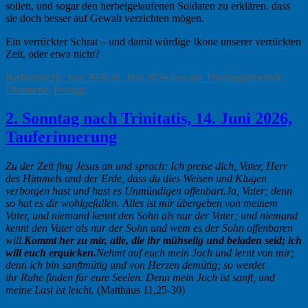
sollen, und sogar den herbeigelaufenen Soldaten zu erklären, dass
sie doch besser auf Gewalt verzichten mögen.
Ein verrückter Schrat – und damit würdige Ikone unserer verrückten
Zeit, oder etwa nicht?
Autor
Veröffentlicht
Kategorien
Redaktion
20. Juni 2026
26. Juni 2026
Aus der Thomasgemeinde
,
am
Ökumene
,
Predigt
2. Sonntag nach Trinitatis, 14. Juni 2026,
Tauferinnerung
Zu der Zeit fing Jesus an und sprach: Ich preise dich, Vater, Herr
des Himmels und der Erde, dass du dies Weisen und Klugen
verborgen hast und hast es Unmündigen offenbart.
Ja, Vater; denn
so hat es dir wohlgefallen. Alles ist mir übergeben von meinem
Vater, und niemand kennt den Sohn als nur der Vater; und niemand
kennt den Vater als nur der Sohn und wem es der Sohn offenbaren
will.
Kommt her zu mir, alle, die ihr mühselig und beladen seid; ich
will euch erquicken.
Nehmt auf euch mein Joch und lernt von mir;
denn ich bin sanftmütig und von Herzen demütig; so werdet
ihr Ruhe finden für eure Seelen. Denn mein Joch ist sanft, und
meine Last ist leicht.
(Matthäus 11,25-30)