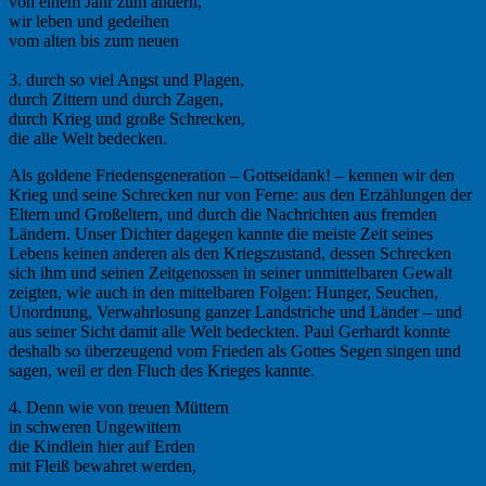
von einem Jahr zum andern,
wir leben und gedeihen
vom alten bis zum neuen
3. durch so viel Angst und Plagen,
durch Zittern und durch Zagen,
durch Krieg und große Schrecken,
die alle Welt bedecken.
Als goldene Friedensgeneration – Gottseidank! – kennen wir den
Krieg und seine Schrecken nur von Ferne: aus den Erzählungen der
Eltern und Großeltern, und durch die Nachrichten aus fremden
Ländern. Unser Dichter dagegen kannte die meiste Zeit seines
Lebens keinen anderen als den Kriegszustand, dessen Schrecken
sich ihm und seinen Zeitgenossen in seiner unmittelbaren Gewalt
zeigten, wie auch in den mittelbaren Folgen: Hunger, Seuchen,
Unordnung, Verwahrlosung ganzer Landstriche und Länder – und
aus seiner Sicht damit alle Welt bedeckten. Paul Gerhardt konnte
deshalb so überzeugend vom Frieden als Gottes Segen singen und
sagen, weil er den Fluch des Krieges kannte.
4. Denn wie von treuen Müttern
in schweren Ungewittern
die Kindlein hier auf Erden
mit Fleiß bewahret werden,