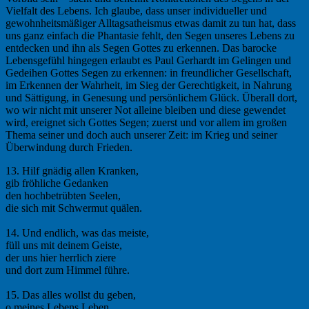
Vielfalt des Lebens. Ich glaube, dass unser individueller und
gewohnheitsmäßiger Alltagsatheismus etwas damit zu tun hat, dass
uns ganz einfach die Phantasie fehlt, den Segen unseres Lebens zu
entdecken und ihn als Segen Gottes zu erkennen. Das barocke
Lebensgefühl hingegen erlaubt es Paul Gerhardt im Gelingen und
Gedeihen Gottes Segen zu erkennen: in freundlicher Gesellschaft,
im Erkennen der Wahrheit, im Sieg der Gerechtigkeit, in Nahrung
und Sättigung, in Genesung und persönlichem Glück. Überall dort,
wo wir nicht mit unserer Not alleine bleiben und diese gewendet
wird, ereignet sich Gottes Segen; zuerst und vor allem im großen
Thema seiner und doch auch unserer Zeit: im Krieg und seiner
Überwindung durch Frieden.
13. Hilf gnädig allen Kranken,
gib fröhliche Gedanken
den hochbetrübten Seelen,
die sich mit Schwermut quälen.
14. Und endlich, was das meiste,
füll uns mit deinem Geiste,
der uns hier herrlich ziere
und dort zum Himmel führe.
15. Das alles wollst du geben,
o meines Lebens Leben,