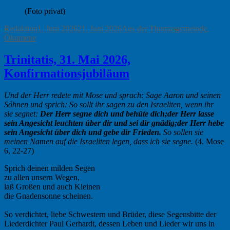
(Foto privat)
Autor
Veröffentlicht
Kategorien
Redaktion
1. Juni 2026
21. Juni 2026
Aus der Thomasgemeinde
,
am
Ökumene
Trinitatis, 31. Mai 2026,
Konfirmationsjubiläum
Und der Herr redete mit Mose und sprach: Sage Aaron und seinen
Söhnen und sprich: So sollt ihr sagen zu den Israeliten, wenn ihr
sie segnet:
Der Herr segne dich und behüte dich;
der Herr lasse
sein Angesicht leuchten über dir und sei dir gnädig;
der Herr hebe
sein Angesicht über dich und gebe dir Frieden.
So sollen sie
meinen Namen auf die Israeliten legen, dass ich sie segne.
(4. Mose
6, 22-27)
Sprich deinen milden Segen
zu allen unsern Wegen,
laß Großen und auch Kleinen
die Gnadensonne scheinen.
So verdichtet, liebe Schwestern und Brüder, diese Segensbitte der
Liederdichter Paul Gerhardt, dessen Leben und Lieder wir uns in