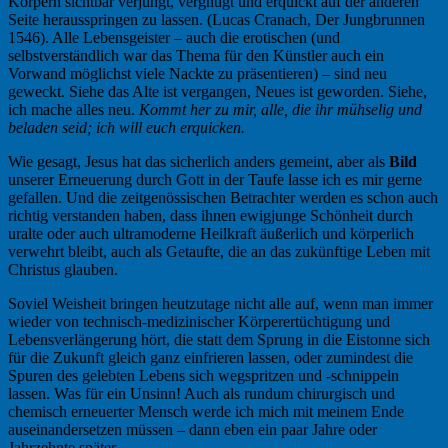
Körpern sichtbar verjüngt, vergnügt und erquickt auf der anderen
Seite herausspringen zu lassen. (Lucas Cranach, Der Jungbrunnen
1546). Alle Lebensgeister – auch die erotischen (und
selbstverständlich war das Thema für den Künstler auch ein
Vorwand möglichst viele Nackte zu präsentieren) – sind neu
geweckt. Siehe das Alte ist vergangen, Neues ist geworden. Siehe,
ich mache alles neu.
Kommt her zu mir, alle, die ihr mühselig und
beladen seid; ich will euch erquicken.
Wie gesagt, Jesus hat das sicherlich anders gemeint, aber als
Bild
unserer Erneuerung durch Gott in der Taufe lasse ich es mir gerne
gefallen. Und die zeitgenössischen Betrachter werden es schon auch
richtig verstanden haben, dass ihnen ewigjunge Schönheit durch
uralte oder auch ultramoderne Heilkraft äußerlich und körperlich
verwehrt bleibt, auch als Getaufte, die an das zukünftige Leben mit
Christus glauben.
Soviel Weisheit bringen heutzutage nicht alle auf, wenn man immer
wieder von technisch-medizinischer Körperertüchtigung und
Lebensverlängerung hört, die statt dem Sprung in die Eistonne sich
für die Zukunft gleich ganz einfrieren lassen, oder zumindest die
Spuren des gelebten Lebens sich wegspritzen und -schnippeln
lassen. Was für ein Unsinn! Auch als rundum chirurgisch und
chemisch erneuerter Mensch werde ich mich mit meinem Ende
auseinandersetzen müssen – dann eben ein paar Jahre oder
Jahrzehnte später.