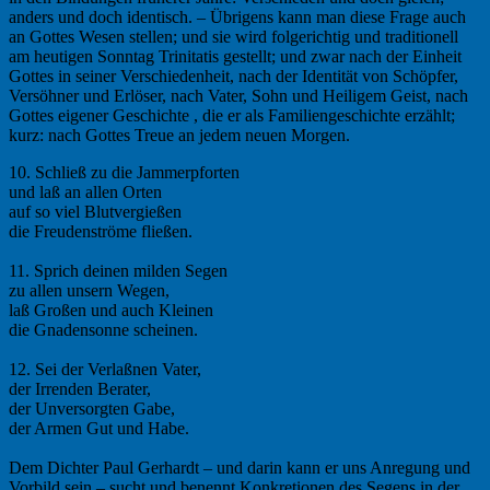
anders und doch identisch. – Übrigens kann man diese Frage auch
an Gottes Wesen stellen; und sie wird folgerichtig und traditionell
am heutigen Sonntag Trinitatis gestellt; und zwar nach der Einheit
Gottes in seiner Verschiedenheit, nach der Identität von Schöpfer,
Versöhner und Erlöser, nach Vater, Sohn und Heiligem Geist, nach
Gottes eigener Geschichte , die er als Familiengeschichte erzählt;
kurz: nach Gottes Treue an jedem neuen Morgen.
10. Schließ zu die Jammerpforten
und laß an allen Orten
auf so viel Blutvergießen
die Freudenströme fließen.
11. Sprich deinen milden Segen
zu allen unsern Wegen,
laß Großen und auch Kleinen
die Gnadensonne scheinen.
12. Sei der Verlaßnen Vater,
der Irrenden Berater,
der Unversorgten Gabe,
der Armen Gut und Habe.
Dem Dichter Paul Gerhardt – und darin kann er uns Anregung und
Vorbild sein – sucht und benennt Konkretionen des Segens in der