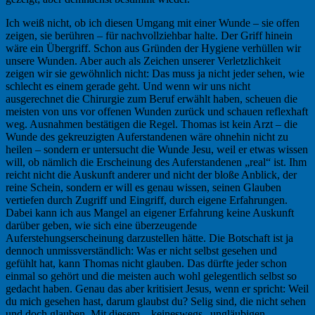
Ich weiß nicht, ob ich diesen Umgang mit einer Wunde – sie offen
zeigen, sie berühren – für nachvollziehbar halte. Der Griff hinein
wäre ein Übergriff. Schon aus Gründen der Hygiene verhüllen wir
unsere Wunden. Aber auch als Zeichen unserer Verletzlichkeit
zeigen wir sie gewöhnlich nicht: Das muss ja nicht jeder sehen, wie
schlecht es einem gerade geht. Und wenn wir uns nicht
ausgerechnet die Chirurgie zum Beruf erwählt haben, scheuen die
meisten von uns vor offenen Wunden zurück und schauen reflexhaft
weg. Ausnahmen bestätigen die Regel. Thomas ist kein Arzt – die
Wunde des gekreuzigten Auferstandenen wäre ohnehin nicht zu
heilen – sondern er untersucht die Wunde Jesu, weil er etwas wissen
will, ob nämlich die Erscheinung des Auferstandenen „real“ ist. Ihm
reicht nicht die Auskunft anderer und nicht der bloße Anblick, der
reine Schein, sondern er will es genau wissen, seinen Glauben
vertiefen durch Zugriff und Eingriff, durch eigene Erfahrungen.
Dabei kann ich aus Mangel an eigener Erfahrung keine Auskunft
darüber geben, wie sich eine überzeugende
Auferstehungserscheinung darzustellen hätte. Die Botschaft ist ja
dennoch unmissverständlich: Was er nicht selbst gesehen und
gefühlt hat, kann Thomas nicht glauben. Das dürfte jeder schon
einmal so gehört und die meisten auch wohl gelegentlich selbst so
gedacht haben. Genau das aber kritisiert Jesus, wenn er spricht: Weil
du mich gesehen hast, darum glaubst du? Selig sind, die nicht sehen
und doch glauben. Mit diesem – keineswegs „ungläubigen