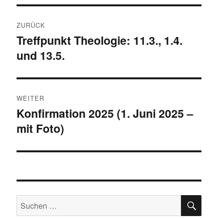
Beitragsnavigation
ZURÜCK
Treffpunkt Theologie: 11.3., 1.4.
Vorheriger
und 13.5.
Beitrag:
WEITER
Konfirmation 2025 (1. Juni 2025 –
Nächster
mit Foto)
Beitrag:
SU
Suchen
nach: