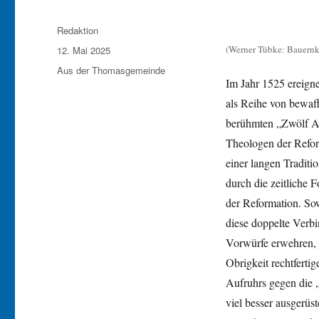
Autor
Redaktion
Veröffentlicht
(Werner Tübke: Bauernk
12. Mai 2025
am
Kategorien
Aus der Thomasgemeinde
Im Jahr 1525 ereign
als Reihe von bewaf
berühmten „Zwölf Ar
Theologen der Refor
einer langen Traditi
durch die zeitliche
der Reformation. So
diese doppelte Verbi
Vorwürfe erwehren, 
Obrigkeit rechtfert
Aufruhrs gegen die 
viel besser ausgerü