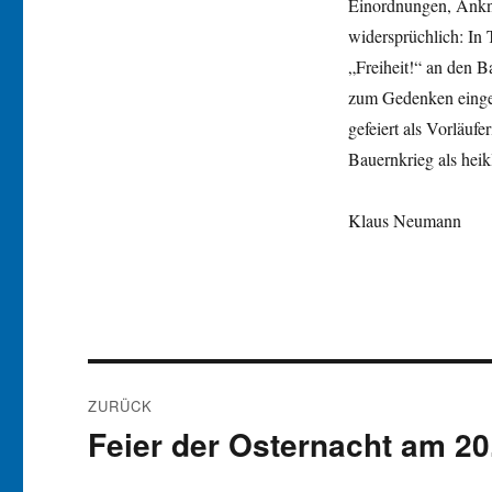
Einordnungen, Ankn
widersprüchlich: In 
„Freiheit!“ an den 
zum Gedenken eingel
gefeiert als Vorläuf
Bauernkrieg als heik
Klaus Neumann
Beitragsnavigation
ZURÜCK
Feier der Osternacht am 20.
Vorheriger
Beitrag: