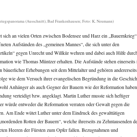
riegspanorama (Ausschnitt), Bad Frankenhausen; Foto: K. Neumann)
et sich an vielen Orten zwischen Bodensee und Harz ein „Bauernkrieg“
fneten Aufständen des „gemeinen Mannes“, die sich unter den
tikeln“ gegen Unrecht und Willkür wehren und dabei auch Hilfe durc
mation wie Thomas Müntzer erhalten. Die Aufstände stehen einerseits 
on bäuerlicher Erhebungen seit dem Mittelalter und gehören andererseits
 Folge wie dem Versuch ihrer evangelischen Begründung in die Geschich
wohl Anhänger als auch Gegner der Bauern wie der Reformation haben
ndung verteidigt bzw. angeklagt. Martin Luther musste sich heftiger
er würde entweder die Reformation verraten oder Gewalt gegen die
igen. Am Ende wütet Luther unter dem Eindruck des gewalttätigen
„mordenden Rotten der Bauern“, welche ihrerseits zu Zehntausenden d
steten Heeren der Fürsten zum Opfer fallen. Bezugnahmen und