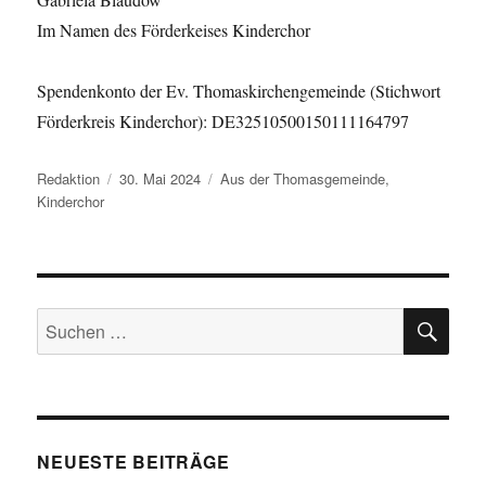
Im Namen des Förderkeises Kinderchor
Spendenkonto der Ev. Thomaskirchengemeinde (Stichwort
Förderkreis Kinderchor): DE32510500150111164797
Autor
Veröffentlicht
Kategorien
Redaktion
30. Mai 2024
Aus der Thomasgemeinde
,
am
Kinderchor
SU
Suchen
nach:
NEUESTE BEITRÄGE