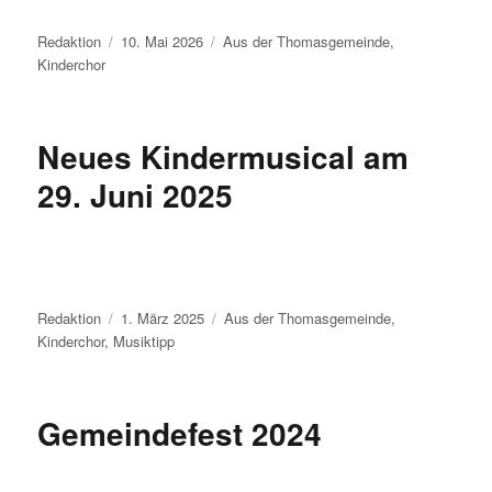
Autor
Veröffentlicht
Kategorien
Redaktion
10. Mai 2026
Aus der Thomasgemeinde
,
am
Kinderchor
Neues Kindermusical am
29. Juni 2025
Autor
Veröffentlicht
Kategorien
Redaktion
1. März 2025
Aus der Thomasgemeinde
,
am
Kinderchor
,
Musiktipp
Gemeindefest 2024