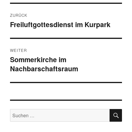
Beitragsnavigation
ZURÜCK
Freiluftgottesdienst im Kurpark
Vorheriger
Beitrag:
WEITER
Sommerkirche im
Nächster
Nachbarschaftsraum
Beitrag:
SU
Suchen
nach: