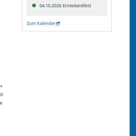
us
et
em