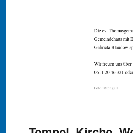
Die ev. Thomasgemei
Gemeindehaus mit Er
Gabriela Blaudow spi
Wir freuen uns übe
0611 20 46 331 od
Foto: © pngall
„Tempel, Kirche, W