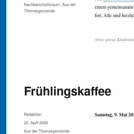
Nachbarschaftsraum
,
Aus der
einem gemeinsamen Go
Thomasgemeinde
fort. Alle sind herzl
(Foto: privat. Kinderki
Frühlingskaffee
Autor
Samstag, 9. Mai 20
Redaktion
Veröffentlicht
22. April 2026
am
Kategorien
Aus der Thomasgemeinde