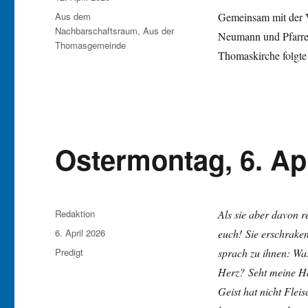
am
Kategorien
Aus dem
Gemeinsam mit der V
Nachbarschaftsraum
,
Aus der
Neumann und Pfarrer
Thomasgemeinde
Thomaskirche folgte 
Ostermontag, 6. Apr
Autor
Redaktion
Als sie aber davon re
Veröffentlicht
6. April 2026
euch! Sie erschraken
am
Kategorien
Predigt
sprach zu ihnen: Wa
Herz? Seht meine Hä
Geist hat nicht Flei