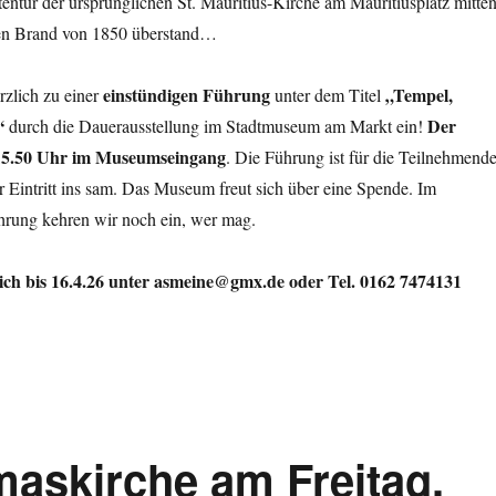
tentür der ursprünglichen St. Mauritius-Kirche am Mauritiusplatz mitte
den Brand von 1850 überstand…
einstündigen Führung
„Tempel,
rzlich zu einer
unter dem Titel
“
Der
durch die Dauerausstellung im Stadtmuseum am Markt ein!
 15.50 Uhr im Museumseingang
. Die Führung ist für die Teilnehmend
r Eintritt ins sam. Das Museum freut sich über eine Spende. Im
hrung kehren wir noch ein, wer mag.
ich bis 16.4.26 unter asmeine@gmx.de oder Tel. 0162 7474131
maskirche am Freitag,