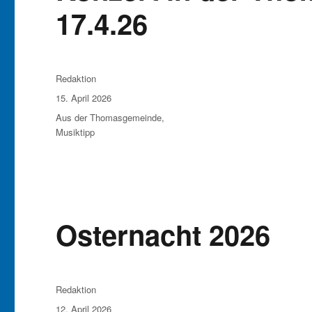
17.4.26
Autor
Redaktion
Veröffentlicht
15. April 2026
am
Kategorien
Aus der Thomasgemeinde
,
Musiktipp
Osternacht 2026
Autor
Redaktion
Veröffentlicht
12. April 2026