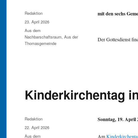
Autor
mit den sechs Gem
Redaktion
Veröffentlicht
23. April 2026
am
Kategorien
Aus dem
Nachbarschaftsraum
,
Aus der
Der Gottesdienst fin
Thomasgemeinde
Kinderkirchentag 
Autor
Sonntag, 19. April 
Redaktion
Veröffentlicht
22. April 2026
am
Kategorien
Aus dem
Am
Kinderkirchent