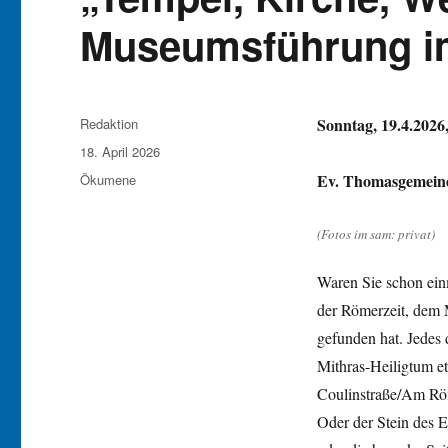
Museumsführung i
Autor
Sonntag, 19.4.202
Redaktion
Veröffentlicht
18. April 2026
am
Kategorien
Ev. Thomasgemeind
Ökumene
(Fotos im sam: privat)
Waren Sie schon ein
der Römerzeit, dem M
gefunden hat. Jedes 
Mithras-Heiligtum e
Coulinstraße/Am Röm
Oder der Stein des 