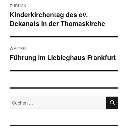
Beitragsnavigation
ZURÜCK
Kinderkirchentag des ev.
Vorheriger
Dekanats in der Thomaskirche
Beitrag:
WEITER
Führung im Liebieghaus Frankfurt
Nächster
Beitrag:
SU
Suchen
nach: