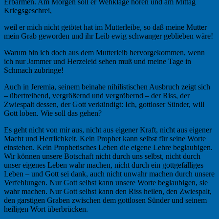
Erbarmen. Am Morgen soll er Wehklage hören und am Mittag
Kriegsgeschrei,
weil er mich nicht getötet hat im Mutterleibe, so daß meine Mutter
mein Grab geworden und ihr Leib ewig schwanger geblieben wäre!
Warum bin ich doch aus dem Mutterleib hervorgekommen, wenn
ich nur Jammer und Herzeleid sehen muß und meine Tage in
Schmach zubringe!
Auch in Jeremia, seinem beinahe nihilistischen Ausbruch zeigt sich
– übertreibend, vergrößernd und vergröbernd – der Riss, der
Zwiespalt dessen, der Gott verkündigt: Ich, gottloser Sünder, will
Gott loben. Wie soll das gehen?
Es geht nicht von mir aus, nicht aus eigener Kraft, nicht aus eigener
Macht und Herrlichkeit. Kein Prophet kann selbst für seine Worte
einstehen. Kein Prophetisches Leben die eigene Lehre beglaubigen.
Wir können unsere Botschaft nicht durch uns selbst, nicht durch
unser eigenes Leben wahr machen, nicht durch ein gottgefälliges
Leben – und Gott sei dank, auch nicht unwahr machen durch unsere
Verfehlungen. Nur Gott selbst kann unsere Worte beglaubigen, sie
wahr machen. Nur Gott selbst kann den Riss heilen, den Zwiespalt,
den garstigen Graben zwischen dem gottlosen Sünder und seinem
heiligen Wort überbrücken.