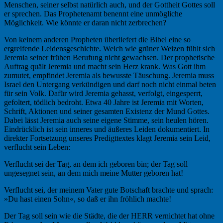
Menschen, seiner selbst natürlich auch, und der Gottheit Gottes soll
er sprechen. Das Prophetenamt benennt eine unmögliche
Möglichkeit. Wie könnte er daran nicht zerbrechen?
Von keinem anderen Propheten überliefert die Bibel eine so
ergreifende Leidensgeschichte. Weich wie grüner Weizen fühlt sich
Jeremia seiner frühen Berufung nicht gewachsen. Der prophetische
Auftrag quält Jeremia und macht sein Herz krank. Was Gott ihm
zumutet, empfindet Jeremia als bewusste Täuschung. Jeremia muss
Israel den Untergang verkündigen und darf noch nicht einmal beten
für sein Volk. Dafür wird Jeremia gehasst, verfolgt, eingesperrt,
gefoltert, tödlich bedroht. Etwa 40 Jahre ist Jeremia mit Worten,
Schrift, Aktionen und seiner gesamten Existenz der Mund Gottes.
Dabei lässt Jeremia auch seine eigene Stimme, sein heulen hören.
Eindrücklich ist sein inneres und äußeres Leiden dokumentiert. In
direkter Fortsetzung unseres Predigttextes klagt Jeremia sein Leid,
verflucht sein Leben:
Verflucht sei der Tag, an dem ich geboren bin; der Tag soll
ungesegnet sein, an dem mich meine Mutter geboren hat!
Verflucht sei, der meinem Vater gute Botschaft brachte und sprach:
»Du hast einen Sohn«, so daß er ihn fröhlich machte!
Der Tag soll sein wie die Städte, die der HERR vernichtet hat ohne