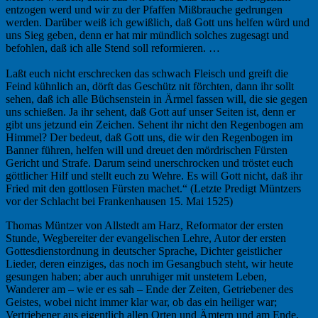
entzogen werd und wir zu der Pfaffen Mißbrauche gedrungen
werden. Darüber weiß ich gewißlich, daß Gott uns helfen würd und
uns Sieg geben, denn er hat mir mündlich solches zugesagt und
befohlen, daß ich alle Stend soll reformieren. …
Laßt euch nicht erschrecken das schwach Fleisch und greift die
Feind kühnlich an, dörft das Geschütz nit förchten, dann ihr sollt
sehen, daß ich alle Büchsenstein in Ärmel fassen will, die sie gegen
uns schießen. Ja ihr sehent, daß Gott auf unser Seiten ist, denn er
gibt uns jetzund ein Zeichen. Sehent ihr nicht den Regenbogen am
Himmel? Der bedeut, daß Gott uns, die wir den Regenbogen im
Banner führen, helfen will und dreuet den mördrischen Fürsten
Gericht und Strafe. Darum seind unerschrocken und tröstet euch
göttlicher Hilf und stellt euch zu Wehre. Es will Gott nicht, daß ihr
Fried mit den gottlosen Fürsten machet.“ (Letzte Predigt Müntzers
vor der Schlacht bei Frankenhausen 15. Mai 1525)
Thomas Müntzer von Allstedt am Harz, Reformator der ersten
Stunde, Wegbereiter der evangelischen Lehre, Autor der ersten
Gottesdienstordnung in deutscher Sprache, Dichter geistlicher
Lieder, deren einziges, das noch im Gesangbuch steht, wir heute
gesungen haben; aber auch unruhiger mit unstetem Leben,
Wanderer am – wie er es sah – Ende der Zeiten, Getriebener des
Geistes, wobei nicht immer klar war, ob das ein heiliger war;
Vertriebener aus eigentlich allen Orten und Ämtern und am Ende,