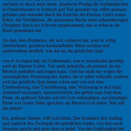
nachdem er durch seine letzte, fanatische Predigt die Aufständischen
in Frankenhausen in Schlacht und Tod gesendet hat, selbst grausam
gefoltert und ermordet durch die Knechte der Fürsten; Opfer seines
Eifers, der Verhältnisse, der grausamen Rache einer unbarmherzigen
Obrigkeit; durch das Schwert umgekommen, das er selbst in die
Hand genommen hat.
An ihm, dem Propheten, der sich verlaufen hat, wird in völlig
übertriebener, geradezu karikaturhafter Weise sichtbar und
unübersehbar deutlich, was das ist, ein geistliches Amt;
was er zu tragen hat: ein Gottesmann; was er auszuhalten genötigt
wird als Stimme Gottes. Viel mehr jedenfalls, als jemand, als ein
Mensch aushalten und tragen kann. Und das nicht nur wegen der
unerträglichen Verzerrung des Amtes, die er selbst vollzieht; sondern
weil das geistliche Amt immer schon und von sich eine
Überforderung, eine Überdehnung, eine Verzerrung in sich trägt;
strukturell sozusagen, unausweichlich; das gehört zum Amt dazu.
Denn: als gottloser Sünder soll ich Gott verkündigen; aus jenseitiger
Ferne von Gottes Nähe sprechen; als Mensch Gott loben. Wie soll
das gehen?
Ich, gottloser Sünder, will Gott loben: Das formuliert den Auftrag
und zugleich den Zwiespalt des geistlichen Amtes, von dem auch
Jeremias spricht und unter dem er leidet. Von der Gottlosigkeit der