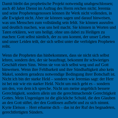
Damit bleibt das prophetische Projekt notwendig unabgeschlossen;
auch 40 Jahre Dienst im Auftrag des Herrn reichen nicht; Jeremia
und seine Prophetengenossen können ihr Werk nicht vollenden, in
alle Ewigkeit nicht. Aber sie können sagen und darauf hinweisen,
was uns Menschen zum vollständig sein fehlt. Sie können ausrufen
und deutlich machen, was uns heil macht. Sie können in Worten und
Taten erklären, wer uns heiligt, ohne uns dabei zu Heiligen zu
machen: Gott selbst nämlich, der zu uns kommt, der unser Leben
und unser Leiden teilt, der sich selbst unter die verfolgten Propheten
reiht.
Wenn die Propheten das hinbekommen, dass sie nicht sich selbst
lehren, sondern den, der sie beauftragt, bekommt ihr schwieriges
Geschäft einen Sinn. Wenn sie von sich selbst weg und auf Gott
hinweisen. Wenn ihre Fehlbarkeit und ihre Sündhaftigkeit also kein
Makel, sondern geradezu notwendige Bedingung ihrer Botschaft ist.
Nicht ich bin der starke Held – sondern wie Jeremias sagt: der Herr
ist bei mir wie ein starker Held. Nicht um mich geht es – sondern
um den, von dem ich spreche. Nicht um meine angeblich bessere
Gerechtigkeit, sondern allein um die gerechtmachende Gerechtigkeit
Gottes. Mein Ungenügen ist die glückliche Schuld, die den Glauben
an den Gott stiftet, der den Gottlosen aufhebt und zu sich nimmt.
Kyrie Eleison – Herr erbarme dich – das ist der Ruf des begnadeten,
gerechtfertigten Sünders.