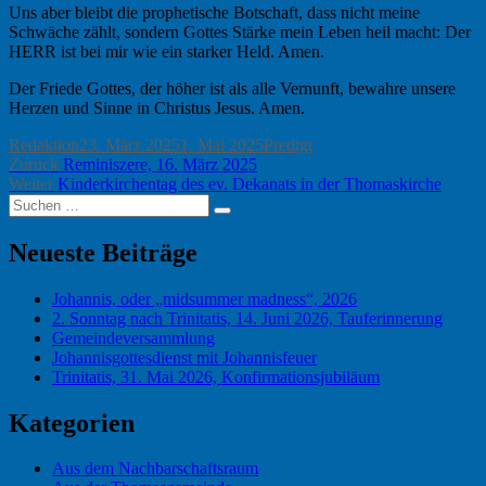
Uns aber bleibt die prophetische Botschaft, dass nicht meine
Schwäche zählt, sondern Gottes Stärke mein Leben heil macht: Der
HERR ist bei mir wie ein starker Held. Amen.
Der Friede Gottes, der höher ist als alle Vernunft, bewahre unsere
Herzen und Sinne in Christus Jesus. Amen.
Autor
Veröffentlicht
Kategorien
Redaktion
23. März 2025
1. Mai 2025
Predigt
Beitragsnavigation
Vorheriger
am
Zurück
Reminiszere, 16. März 2025
Nächster
Beitrag:
Weiter
Kinderkirchentag des ev. Dekanats in der Thomaskirche
Suchen
Beitrag:
Suchen
nach:
Neueste Beiträge
Johannis, oder „midsummer madness“, 2026
2. Sonntag nach Trinitatis, 14. Juni 2026, Tauferinnerung
Gemeindeversammlung
Johannisgottesdienst mit Johannisfeuer
Trinitatis, 31. Mai 2026, Konfirmationsjubiläum
Kategorien
Aus dem Nachbarschaftsraum