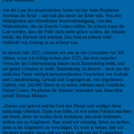
von der Last des prophetischen Amtes ist hier beim Propheten
Jeremias die Rede – und soll also heute die Rede sein. Von den
Widrigkeiten der öffentlichen Wortverkündigung, von den
Widerständen, die ein Knecht Gottes erfährt. So schwer kann die
Last werden, dass die Füße nicht mehr gehen wollen, die Stimme
bricht, der Rücken sich krümmt. Das Amt zu schwer wird –
vielleicht von Anfang an zu schwer war.
In diesem Jahr 2025, erinnern wir uns an ein Geschehen vor 500
Jahren, wenn ich richtig rechne also 1525, das trotz mancher
Versuche der Umbenennung immer noch Bauernkrieg heißt, und
aus guten Gründen so heißt: Bauernkrieg. In diesem – noch aus der
zeitlichen Ferne vielfach herzzerreißenden Geschehen von Aufruhr
und Unterdrückung, Gewalt und Gegengewalt, von ungeheuren
Opfern, von 100.000 Toten ist zu reden; erheben auch Geistliche,
Diener Gottes, Propheten die Stimme; besonders laut, bisweilen
schrill Thomas Müntzer.
„Darum seid getrost und tut Gott den Dienst und vertilget diese
untüchtige Oberkeit. Dann was hilfts, ob wir schon Frieden machten
mit ihnen, denn sie wollen doch fortfahren, uns nicht freilassen,
treiben uns zu Abgötterei. Nun seind wir schuldig, lieber zu sterben,
denn in ihr Abgötterei zu verwilligen. Es were je besser, daß wir
Merterer wurden, dann daß wir leiden, daß uns das Evangelium