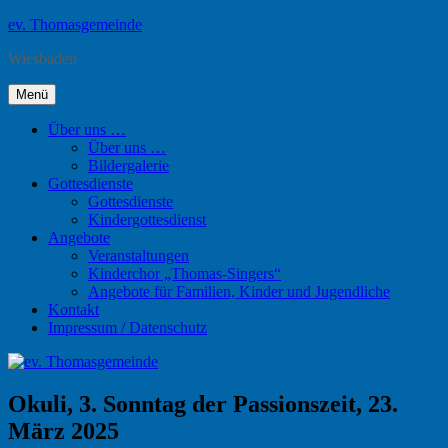
Zum
ev. Thomasgemeinde
Inhalt
Wiesbaden
springen
Menü
Über uns …
Über uns …
Bildergalerie
Gottesdienste
Gottesdienste
Kindergottesdienst
Angebote
Veranstaltungen
Kinderchor „Thomas-Singers“
Angebote für Familien, Kinder und Jugendliche
Kontakt
Impressum / Datenschutz
Okuli, 3. Sonntag der Passionszeit, 23.
März 2025