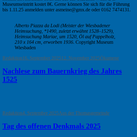
Museumseintritt kostet 8€. Gerne können Sie sich für die Führung
bis 1.11.25 anmelden unter asmeine@gmx.de oder 0162 7474131.
Alberto Piazza da Lodi (Meister der Wiesbadener
Heimsuchung, *1490, zuletzt erwähnt 1528–1529),
Heimsuchung Mariae, um 1520, Öl auf Pappelholz,
210 x 164 cm, erworben 1936
. Copyright Museum
Wiesbaden
Autor
Veröffentlicht
Kategorien
Redaktion
16. September 2025
12. November 2025
Ökumene
am
Nachlese zum Bauernkrieg des Jahres
1525
Autor
Veröffentlicht
Kategorien
Redaktion
4. September 2025
Aus der Thomasgemeinde
am
Tag des offenen Denkmals 2025