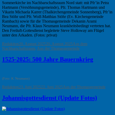
Sommerkirche im Nachbarschaftsraum Nord statt: mit Pfr’in Petra
Hartmann (Versöhnungsgemeinde), Pfr. Thomas Hartmann und
Vikarin Michaela Karrer (Thalkirchengemeinde Sonnenberg), Pfr’in
Bea Stöhr und Pfr. Wolf-Matthias Stöhr (Ev. Kirchengemeinde
Rambach) sowie für die Thomasgemeinde Dekanin Arami
Neumann, die Pfr. Klaus Neumann krankheitsbedingt vertreten hat.
Den Freiluft-Gottesdienst begleitete Steve Holloway am Flügel
unter den Arkaden. (Fotos: privat)
Autor
Veröffentlicht
Kategorien
Redaktion
20. August 2025
20. August 2025
Aus dem
am
Nachbarschaftsraum
,
Aus der Thomasgemeinde
1525-2025: 500 Jahre Bauernkrieg
(Foto: K. Neumann)
Autor
Veröffentlicht
Kategorien
Redaktion
23. Juni 2025
22. Juni 2025
Aus der Thomasgemeinde
am
Johannisgottesdienst (Update Fotos)