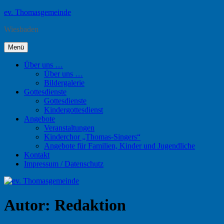
Zum
ev. Thomasgemeinde
Inhalt
Wiesbaden
springen
Menü
Über uns …
Über uns …
Bildergalerie
Gottesdienste
Gottesdienste
Kindergottesdienst
Angebote
Veranstaltungen
Kinderchor „Thomas-Singers“
Angebote für Familien, Kinder und Jugendliche
Kontakt
Impressum / Datenschutz
Autor:
Redaktion