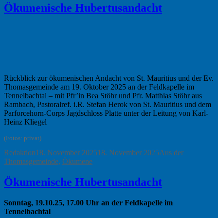
Ökumenische Hubertusandacht
Rückblick zur ökumenischen Andacht von St. Mauritius und der Ev.
Thomasgemeinde am 19. Oktober 2025 an der Feldkapelle im
Tennelbachtal – mit Pfr’in Bea Stöhr und Pfr. Matthias Stöhr aus
Rambach, Pastoralref. i.R. Stefan Herok von St. Mauritius und dem
Parforcehorn-Corps Jagdschloss Platte unter der Leitung von Karl-
Heinz Kliegel
(Fotos: privat)
Autor
Veröffentlicht
Kategorien
Redaktion
18. November 2025
18. November 2025
Aus der
am
Thomasgemeinde
,
Ökumene
Ökumenische Hubertusandacht
Sonntag, 19.10.25, 17.00 Uhr an der Feldkapelle im
Tennelbachtal