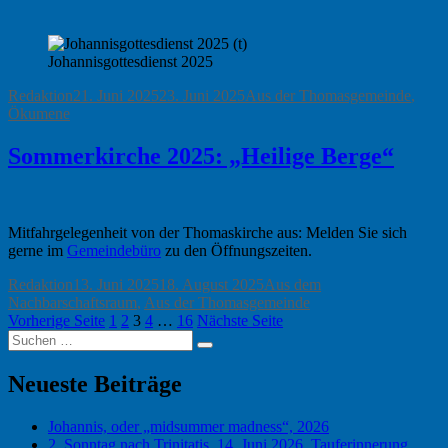
Johannisgottesdienst 2025
Autor
Veröffentlicht
Kategorien
Redaktion
21. Juni 2025
23. Juni 2025
Aus der Thomasgemeinde
,
am
Ökumene
Sommerkirche 2025: „Heilige Berge“
Mitfahrgelegenheit von der Thomaskirche aus: Melden Sie sich
gerne im
Gemeindebüro
zu den Öffnungszeiten.
Autor
Veröffentlicht
Kategorien
Redaktion
13. Juni 2025
18. August 2025
Aus dem
am
Nachbarschaftsraum
,
Aus der Thomasgemeinde
Seitennummerierung
Seite
Seite
Seite
Seite
Seite
Vorherige Seite
1
2
3
4
…
16
Nächste Seite
Suchen
der
Suchen
nach:
Beiträge
Neueste Beiträge
Johannis, oder „midsummer madness“, 2026
2. Sonntag nach Trinitatis, 14. Juni 2026, Tauferinnerung