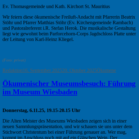
Ev. Thomasgemeinde und Kath. Kirchort St. Mauritius
Wir feiern diese ökumenische Freiluft-Andacht mit Pfarrerin Beatrix
Stöhr und Pfarrer Matthias Stöhr (Ev. Kirchengemeinde Rambach)
und Pastoralreferent i.R. Stefan Herok. Die musikalische Gestaltung
liegt wie gewohnt beim Parforcehorn-Corps Jagdschloss Platte unter
der Leitung von Karl-Heinz Kliegel.
(Foto: privat)
Autor
Veröffentlicht
Kategorien
Redaktion
16. September 2025
20. Oktober 2025
Ökumene
am
Ökumenischer Museumsbesuch: Führung
im Museum Wiesbaden
Donnerstag, 6.11.25, 19.15-20.15 Uhr
Die Alten Meister des Museums Wiesbaden zeigen sich in einer
neuen Sammlungspräsentation, und wir schauen sie uns unter dem
Stichwort Christentum bei einer Führung genauer an. Wer mag,
kommt im Anschluss noch mit auf ein Gläschen Wein. Der