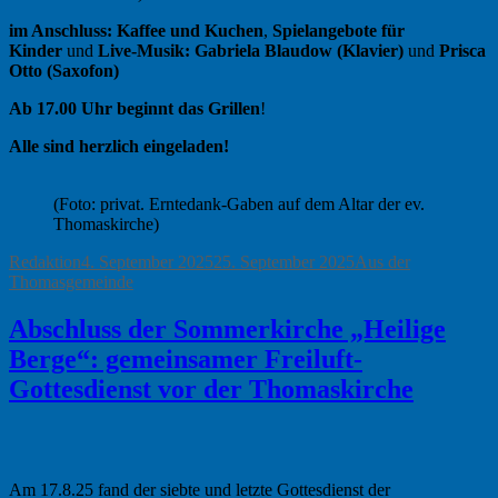
im Anschluss: Kaffee und Kuchen
,
Spielangebote für
Kinder
und
Live-Musik:
Gabriela Blaudow (Klavier)
und
Prisca
Otto (Saxofon)
Ab 17.00 Uhr beginnt das Grillen
!
Alle sind herzlich eingeladen!
(Foto: privat. Erntedank-Gaben auf dem Altar der ev.
Thomaskirche)
Autor
Veröffentlicht
Kategorien
Redaktion
4. September 2025
25. September 2025
Aus der
am
Thomasgemeinde
Abschluss der Sommerkirche „Heilige
Berge“: gemeinsamer Freiluft-
Gottesdienst vor der Thomaskirche
Am 17.8.25 fand der siebte und letzte Gottesdienst der