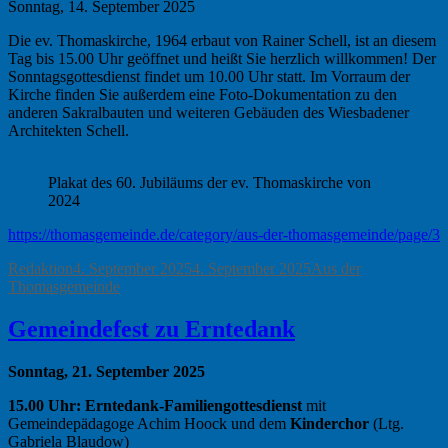
Sonntag, 14. September 2025
Die ev. Thomaskirche, 1964 erbaut von Rainer Schell, ist an diesem
Tag bis 15.00 Uhr geöffnet und heißt Sie herzlich willkommen! Der
Sonntagsgottesdienst findet um 10.00 Uhr statt. Im Vorraum der
Kirche finden Sie außerdem eine Foto-Dokumentation zu den
anderen Sakralbauten und weiteren Gebäuden des Wiesbadener
Architekten Schell.
Plakat des 60. Jubiläums der ev. Thomaskirche von
2024
https://thomasgemeinde.de/category/aus-der-thomasgemeinde/page/3
Autor
Veröffentlicht
Kategorien
Redaktion
4. September 2025
4. September 2025
Aus der
am
Thomasgemeinde
Gemeindefest zu Erntedank
Sonntag, 21. September 2025
15.00 Uhr: Erntedank-Familiengottesdienst
mit
Gemeindepädagoge Achim Hoock und dem
Kinderchor
(Ltg.
Gabriela Blaudow)