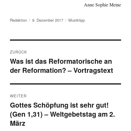
Anne Sophie Meine
Autor
Veröffentlicht
Kategorien
Redaktion
9. Dezember 2017
Musiktipp
am
Beitragsnavigation
ZURÜCK
Was ist das Reformatorische an
Vorheriger
der Reformation? – Vortragstext
Beitrag:
WEITER
Gottes Schöpfung ist sehr gut!
Nächster
(Gen 1,31) – Weltgebetstag am 2.
Beitrag:
März