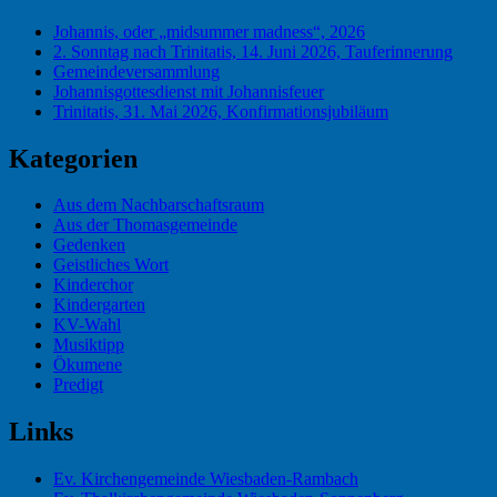
Johannis, oder „midsummer madness“, 2026
2. Sonntag nach Trinitatis, 14. Juni 2026, Tauferinnerung
Gemeindeversammlung
Johannisgottesdienst mit Johannisfeuer
Trinitatis, 31. Mai 2026, Konfirmationsjubiläum
Kategorien
Aus dem Nachbarschaftsraum
Aus der Thomasgemeinde
Gedenken
Geistliches Wort
Kinderchor
Kindergarten
KV-Wahl
Musiktipp
Ökumene
Predigt
Links
Ev. Kirchengemeinde Wiesbaden-Rambach