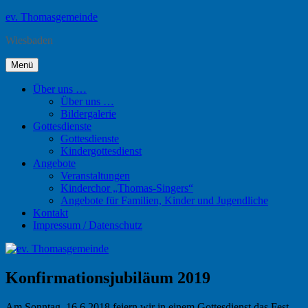
Zum
ev. Thomasgemeinde
Inhalt
Wiesbaden
springen
Menü
Über uns …
Über uns …
Bildergalerie
Gottesdienste
Gottesdienste
Kindergottesdienst
Angebote
Veranstaltungen
Kinderchor „Thomas-Singers“
Angebote für Familien, Kinder und Jugendliche
Kontakt
Impressum / Datenschutz
Konfirmationsjubiläum 2019
Am Sonntag, 16.6.2018 feiern wir in einem Gottesdienst das Fest