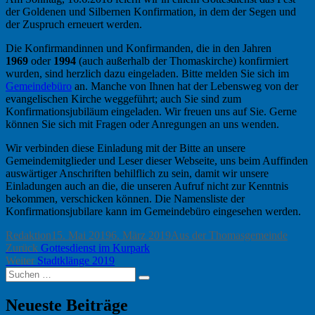
der Goldenen und Silbernen Konfirmation, in dem der Segen und
der Zuspruch erneuert werden.
Die Konfirmandinnen und Konfirmanden, die in den Jahren
1969
oder
1994
(auch außerhalb der Thomaskirche) konfirmiert
wurden, sind herzlich dazu eingeladen. Bitte melden Sie sich im
Gemeindebüro
an. Manche von Ihnen hat der Lebensweg von der
evangelischen Kirche weggeführt; auch Sie sind zum
Konfirmationsjubiläum eingeladen. Wir freuen uns auf Sie. Gerne
können Sie sich mit Fragen oder Anregungen an uns wenden.
Wir verbinden diese Einladung mit der Bitte an unsere
Gemeindemitglieder und Leser dieser Webseite, uns beim Auffinden
auswärtiger Anschriften behilflich zu sein, damit wir unsere
Einladungen auch an die, die unseren Aufruf nicht zur Kenntnis
bekommen, verschicken können. Die Namensliste der
Konfirmationsjubilare kann im Gemeindebüro eingesehen werden.
Autor
Veröffentlicht
Kategorien
Redaktion
15. Mai 2019
6. März 2019
Aus der Thomasgemeinde
Beitragsnavigation
Vorheriger
am
Zurück
Gottesdienst im Kurpark
Nächster
Beitrag:
Weiter
Stadtklänge 2019
Suchen
Beitrag:
Suchen
nach:
Neueste Beiträge