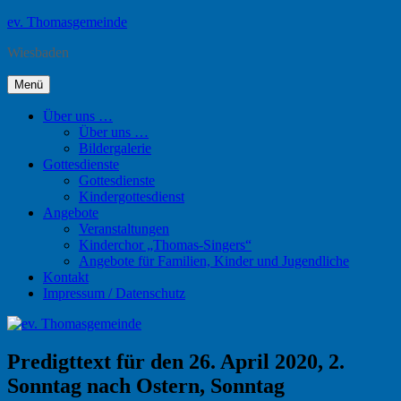
Zum
ev. Thomasgemeinde
Inhalt
Wiesbaden
springen
Menü
Über uns …
Über uns …
Bildergalerie
Gottesdienste
Gottesdienste
Kindergottesdienst
Angebote
Veranstaltungen
Kinderchor „Thomas-Singers“
Angebote für Familien, Kinder und Jugendliche
Kontakt
Impressum / Datenschutz
Predigttext für den 26. April 2020, 2.
Sonntag nach Ostern, Sonntag