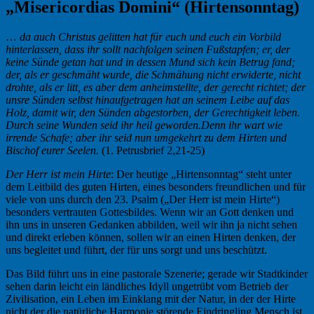
„Misericordias Domini“ (Hirtensonntag)
…
da auch Christus gelitten hat für euch und euch ein Vorbild
hinterlassen, dass ihr sollt nachfolgen seinen Fußstapfen; er, der
keine Sünde getan hat und in dessen Mund sich kein Betrug fand;
der, als er geschmäht wurde, die Schmähung nicht erwiderte, nicht
drohte, als er litt, es aber dem anheimstellte, der gerecht richtet; der
unsre Sünden selbst hinaufgetragen hat an seinem Leibe auf das
Holz, damit wir, den Sünden abgestorben, der Gerechtigkeit leben.
Durch seine Wunden seid ihr heil geworden.Denn ihr wart wie
irrende Schafe; aber ihr seid nun umgekehrt zu dem Hirten und
Bischof eurer Seelen.
(1. Petrusbrief 2,21-25)
Der Herr ist mein Hirte
: Der heutige „Hirtensonntag“ steht unter
dem Leitbild des guten Hirten, eines besonders freundlichen und für
viele von uns durch den 23. Psalm („Der Herr ist mein Hirte“)
besonders vertrauten Gottesbildes. Wenn wir an Gott denken und
ihn uns in unseren Gedanken abbilden, weil wir ihn ja nicht sehen
und direkt erleben können, sollen wir an einen Hirten denken, der
uns begleitet und führt, der für uns sorgt und uns beschützt.
Das Bild führt uns in eine pastorale Szenerie; gerade wir Stadtkinder
sehen darin leicht ein ländliches Idyll ungetrübt vom Betrieb der
Zivilisation, ein Leben im Einklang mit der Natur, in der der Hirte
nicht der die natürliche Harmonie störende Eindringling Mensch ist