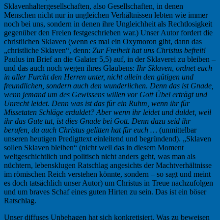
Sklavenhaltergesellschaften, also Gesellschaften, in denen
Menschen nicht nur in ungleichen Verhältnissen lebten wie immer
noch bei uns, sondern in denen ihre Ungleichheit als Rechtlosigkeit
gegenüber den Freien festgeschrieben war.) Unser Autor fordert die
christlichen Sklaven (wenn es mal ein Oxymoron gibt, dann das
„christliche Sklaven“, denn:
Zur Freiheit hat uns Christus befreit!
Paulus im Brief an die Galater 5,5) auf, in der Sklaverei zu bleiben –
und das auch noch wegen ihres Glaubens:
Ihr Sklaven, ordnet euch
in aller Furcht den Herren unter, nicht allein den gütigen und
freundlichen, sondern auch den wunderlichen. Denn das ist Gnade,
wenn jemand um des Gewissens willen vor Gott Übel erträgt und
Unrecht leidet. Denn was ist das für ein Ruhm, wenn ihr für
Missetaten Schläge erduldet? Aber wenn ihr leidet und duldet, weil
ihr das Gute tut, ist dies Gnade bei Gott. Denn dazu seid ihr
berufen, da auch Christus gelitten hat für euch …
(unmittelbar
unseren heutigen Predigttext einleitend und begründend). „Sklaven
sollen Sklaven bleiben“ (nicht weil das in diesem Moment
weltgeschichtlich und politisch nicht anders geht, was man als
nüchtern, lebensklugen Ratschlag angesichts der Machtverhältnisse
im römischen Reich verstehen könnte, sondern – so sagt und meint
es doch tatsächlich unser Autor) um Christus in Treue nachzufolgen
und um braves Schaf eines guten Hirten zu sein. Das ist ein böser
Ratschlag.
Unser diffuses Unbehagen hat sich konkretisiert. Was zu beweisen