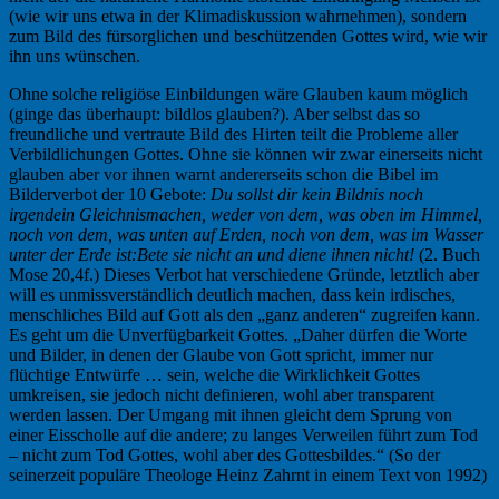
(wie wir uns etwa in der Klimadiskussion wahrnehmen), sondern
zum Bild des fürsorglichen und beschützenden Gottes wird, wie wir
ihn uns wünschen.
Ohne solche religiöse Einbildungen wäre Glauben kaum möglich
(ginge das überhaupt: bildlos glauben?). Aber selbst das so
freundliche und vertraute Bild des Hirten teilt die Probleme aller
Verbildlichungen Gottes. Ohne sie können wir zwar einerseits nicht
glauben aber vor ihnen warnt andererseits schon die Bibel im
Bilderverbot der 10 Gebote:
Du sollst dir kein Bildnis noch
irgendein Gleichnis
machen, weder von dem, was oben im Himmel,
noch von dem, was unten auf Erden, noch von dem, was im Wasser
unter der Erde ist:
Bete sie nicht an und diene ihnen nicht!
(2. Buch
Mose 20,4f.) Dieses Verbot hat verschiedene Gründe, letztlich aber
will es unmissverständlich deutlich machen, dass kein irdisches,
menschliches Bild auf Gott als den „ganz anderen“ zugreifen kann.
Es geht um die Unverfügbarkeit Gottes. „Daher dürfen die Worte
und Bilder, in denen der Glaube von Gott spricht, immer nur
flüchtige Entwürfe … sein, welche die Wirklichkeit Gottes
umkreisen, sie jedoch nicht definieren, wohl aber transparent
werden lassen. Der Umgang mit ihnen gleicht dem Sprung von
einer Eisscholle auf die andere; zu langes Verweilen führt zum Tod
– nicht zum Tod Gottes, wohl aber des Gottesbildes.“ (So der
seinerzeit populäre Theologe Heinz Zahrnt in einem Text von 1992)