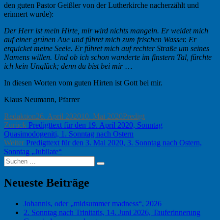
den guten Pastor Geißler von der Lutherkirche nacherzählt und
erinnert wurde):
Der Herr ist mein Hirte, mir wird nichts mangeln. Er weidet mich
auf einer grünen Aue und führet mich zum frischen Wasser. Er
erquicket meine Seele. Er führet mich auf rechter Straße um seines
Namens willen. Und ob ich schon wanderte im finstern Tal, fürchte
ich kein Unglück; denn du bist bei mir
…
In diesen Worten vom guten Hirten ist Gott bei mir.
Klaus Neumann, Pfarrer
Autor
Veröffentlicht
Kategorien
Redaktion
26. April 2020
10. Mai 2020
Predigt
Beitragsnavigation
Vorheriger
am
Zurück
Predigttext für den 19. April 2020, Sonntag
Beitrag:
Quasimodogeniti, 1. Sonntag nach Ostern
Nächster
Weiter
Predigttext für den 3. Mai 2020, 3. Sonntag nach Ostern,
Beitrag:
Sonntag „Jubilate“
Suchen
Suchen
nach:
Neueste Beiträge
Johannis, oder „midsummer madness“, 2026
2. Sonntag nach Trinitatis, 14. Juni 2026, Tauferinnerung