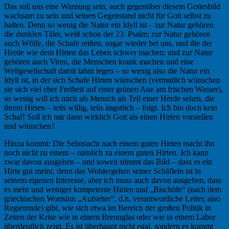
Das soll uns eine Warnung sein, auch gegenüber diesem Gottesbild
wachsam zu sein und seinen Gegenstand nicht für Gott selbst zu
halten. Denn so wenig die Natur ein Idyll ist – zur Natur gehören
die dunklen Täler, weiß schon der 23. Psalm; zur Natur gehören
auch Wölfe, die Schafe reißen, sogar wieder bei uns, und die der
Herde wie dem Hirten das Leben schwer machen; und zur Natur
gehören auch Viren, die Menschen krank machen und eine
Weltgesellschaft damit lahm legen – so wenig also die Natur ein
Idyll ist, in der sich Schafe Hirten wünschen (vermutlich wünschen
sie sich viel eher Freiheit auf einer grünen Aue am frischen Wasser),
so wenig will ich mich als Mensch als Teil einer Herde sehen, die
ihrem Hirten – teils willig, teils ängstlich – folgt. Ich bin doch kein
Schaf! Soll ich mir dann wirklich Gott als einen Hirten vorstellen
und wünschen?
Hinzu kommt: Die Sehnsucht nach einem guten Hirten macht ihn
noch nicht zu einem – nämlich zu einem guten Hirten. Ich kann
zwar davon ausgehen – und soweit stimmt das Bild – dass es ein
Hirte gut meint, denn das Wohlergehen seiner Schäflein ist in
seinem eigenen Interesse, aber ich muss auch davon ausgehen, dass
es mehr und weniger kompetente Hirten und „Bischöfe“ (nach dem
griechischen Wortsinn „Aufseher“, d.h. verantwortliche Leiter, also
Regierende) gibt, wie sich etwa im Bereich der großen Politik in
Zeiten der Krise wie in einem Brennglas oder wie in einem Labor
überdeutlich zeigt. Es ist überhaupt nicht egal, sondern es kommt