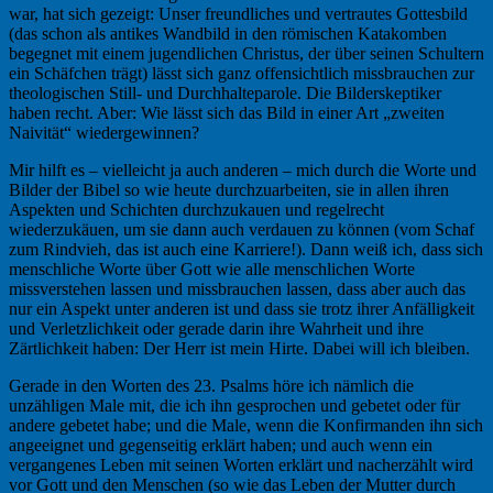
war, hat sich gezeigt: Unser freundliches und vertrautes Gottesbild
(das schon als antikes Wandbild in den römischen Katakomben
begegnet mit einem jugendlichen Christus, der über seinen Schultern
ein Schäfchen trägt) lässt sich ganz offensichtlich missbrauchen zur
theologischen Still- und Durchhalteparole. Die Bilderskeptiker
haben recht. Aber: Wie lässt sich das Bild in einer Art „zweiten
Naivität“ wiedergewinnen?
Mir hilft es – vielleicht ja auch anderen – mich durch die Worte und
Bilder der Bibel so wie heute durchzuarbeiten, sie in allen ihren
Aspekten und Schichten durchzukauen und regelrecht
wiederzukäuen, um sie dann auch verdauen zu können (vom Schaf
zum Rindvieh, das ist auch eine Karriere!). Dann weiß ich, dass sich
menschliche Worte über Gott wie alle menschlichen Worte
missverstehen lassen und missbrauchen lassen, dass aber auch das
nur ein Aspekt unter anderen ist und dass sie trotz ihrer Anfälligkeit
und Verletzlichkeit oder gerade darin ihre Wahrheit und ihre
Zärtlichkeit haben: Der Herr ist mein Hirte. Dabei will ich bleiben.
Gerade in den Worten des 23. Psalms höre ich nämlich die
unzähligen Male mit, die ich ihn gesprochen und gebetet oder für
andere gebetet habe; und die Male, wenn die Konfirmanden ihn sich
angeeignet und gegenseitig erklärt haben; und auch wenn ein
vergangenes Leben mit seinen Worten erklärt und nacherzählt wird
vor Gott und den Menschen (so wie das Leben der Mutter durch