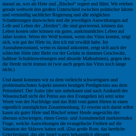
darauf an, wer als Hirte und „Bischof“ regiert und führt. Wir erleben
gerade weltweit den großen Unterschied zwischen politischer Idiotie
und vernünftig sachlicher Regierung und alle möglichen
Schattierungen dazwischen und die jeweiligen Auswirkungen auf
Leib und Leben der „Herden“; die sind gravierend, können das
Leben kosten oder können ein gutes, auskömmliches Leben auf
Jahre kosten. Wenn der Wolf kommt, wenn das Virus kommt, zeigt
sich, wie gut der Hirte ist, den ich mir erwählt habe. Im
Ausnahmezustand, wenn es darauf ankommt, zeigt sich auch der
schlechte Hirte (der flieht vor der Gefahr in dummes Geschwätz,
haltlose Schuldzuweisungen und absurde Maßnahmen), gegen den
die Herde nicht immun ist (wie auch gegen das Virus noch lange
nicht.)
Und damit kommen wir zu dem vielleicht schwierigsten und
problematischsten Aspekt unseres heutigen Predigttextes aus dem
Petrusbrief. Der Autor (der uns unbekannt und nach Auskunft der
Wissenschaft nicht der Petrus aus den Evangelien ist) setzt seine
Worte von der Nachfolge und das Bild vom guten Hirten in einen
eigentlich unmöglichen Zusammenhang. Er erweist sich damit selbst
kaum als guter Hirte und Bischof seiner Herde angesichts der
überaus schwierigen, einen Grenz- und Ausnahmefall markierenden
Frage, welche Auswirkungen die evangelische Freiheit auf die
Situation der Sklaven haben soll. (Das große Rom, das herrliche
Griechenland, das alte Israel waren bekanntlich allesamt