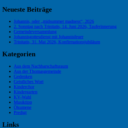
Suchen
nach:
Neueste Beiträge
Johannis, oder „midsummer madness“, 2026
2. Sonntag nach Trinitatis, 14. Juni 2026, Tauferinnerung
Gemeindeversammlung
Johannisgottesdienst mit Johannisfeuer
Trinitatis, 31. Mai 2026, Konfirmationsjubiläum
Kategorien
Aus dem Nachbarschaftsraum
Aus der Thomasgemeinde
Gedenken
Geistliches Wort
Kinderchor
Kindergarten
KV-Wahl
Musiktipp
Ökumene
Predigt
Links