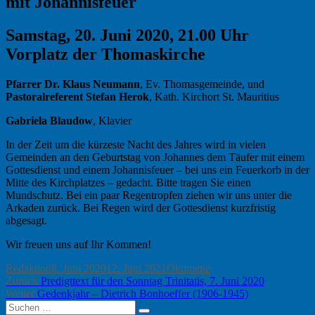
mit Johannisfeuer
Samstag, 20. Juni 2020, 21.00 Uhr
Vorplatz der Thomaskirche
Pfarrer Dr. Klaus Neumann
, Ev. Thomasgemeinde, und
Pastoralreferent Stefan Herok
, Kath. Kirchort St. Mauritius
Gabriela Blaudow
, Klavier
In der Zeit um die kürzeste Nacht des Jahres wird in vielen
Gemeinden an den Geburtstag von Johannes dem Täufer mit einem
Gottesdienst und einem Johannisfeuer – bei uns ein Feuerkorb in der
Mitte des Kirchplatzes – gedacht. Bitte tragen Sie einen
Mundschutz. Bei ein paar Regentropfen ziehen wir uns unter die
Arkaden zurück. Bei Regen wird der Gottesdienst kurzfristig
abgesagt.
Wir freuen uns auf Ihr Kommen!
Autor
Veröffentlicht
Kategorien
Redaktion
8. Juni 2020
12. Juni 2021
Ökumene
Beitragsnavigation
Vorheriger
am
Zurück
Predigttext für den Sonntag Trinitatis, 7. Juni 2020
Nächster
Beitrag:
Weiter
Gedenkjahr – Dietrich Bonhoeffer (1906-1945)
Suchen
Beitrag: