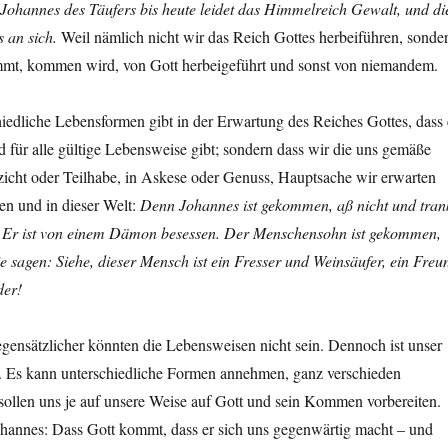
Johannes des Täufers bis heute leidet das Himmelreich Gewalt, und di
s an sich.
Weil nämlich nicht wir das Reich Gottes herbeiführen, sonde
mmt, kommen wird, von Gott herbeigeführt und sonst von niemandem.
iedliche Lebensformen gibt in der Erwartung des Reiches Gottes, dass 
nd für alle gültige Lebensweise gibt; sondern dass wir die uns gemäße
rzicht oder Teilhabe, in Askese oder Genuss, Hauptsache wir erwarten
en und in dieser Welt:
Denn Johannes ist gekommen, aß nicht und tran
n: Er ist von einem Dämon besessen. Der Menschensohn ist gekommen,
sie sagen: Siehe, dieser Mensch ist ein Fresser und Weinsäufer, ein Freu
der!
egensätzlicher könnten die Lebensweisen nicht sein. Dennoch ist unser
g. Es kann unterschiedliche Formen annehmen, ganz verschieden
sollen uns je auf unsere Weise auf Gott und sein Kommen vorbereiten.
ohannes: Dass Gott kommt, dass er sich uns gegenwärtig macht – und