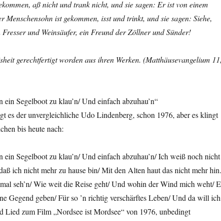
kommen, aß nicht und trank nicht, und sie sagen: Er ist von einem
 Menschensohn ist gekommen, isst und trinkt, und sie sagen: Siehe,
n Fresser und Weinsäufer, ein Freund der Zöllner und Sünder!
sheit gerechtfertigt worden aus ihren Werken. (Matthäusevangelium 11
n ein Segelboot zu klau’n/ Und einfach abzuhau’n“
ngt es der unvergleichliche Udo Lindenberg, schon 1976, aber es klingt
chen bis heute nach:
n ein Segelboot zu klau’n/ Und einfach abzuhau’n/ Ich weiß noch nicht
aß ich nicht mehr zu hause bin/ Mit den Alten haut das nicht mehr hin
h mal seh’n/ Wie weit die Reise geht/ Und wohin der Wind mich weht/ E
e Gegend geben/ Für so ’n richtig verschärftes Leben/ Und da will ich
und Lied zum Film „Nordsee ist Mordsee“ von 1976, unbedingt