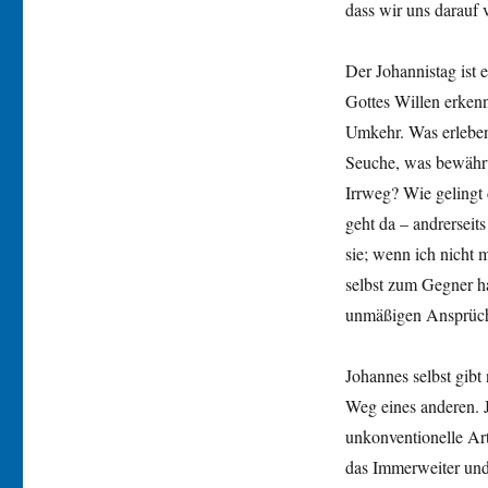
dass wir uns darauf v
Der Johannistag ist 
Gottes Willen erkenn
Umkehr. Was erleben 
Seuche, was bewährt 
Irrweg? Wie gelingt 
geht da – andrerseit
sie; wenn ich nicht
selbst zum Gegner h
unmäßigen Ansprüch
Johannes selbst gibt
Weg eines anderen. J
unkonventionelle Art
das Immerweiter und 