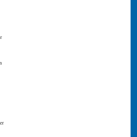
r
n
er