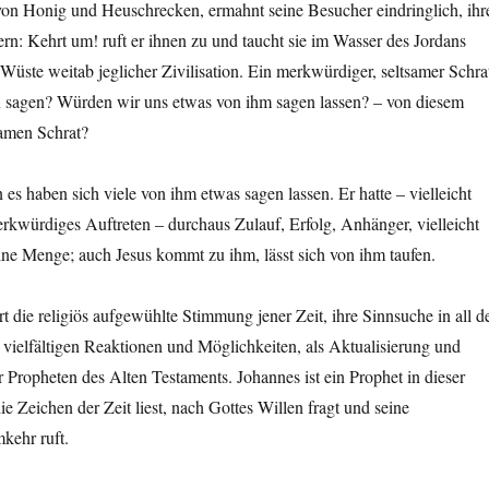
 von Honig und Heuschrecken, ermahnt seine Besucher eindringlich, ihr
n: Kehrt um! ruft er ihnen zu und taucht sie im Wasser des Jordans
 Wüste weitab jeglicher Zivilisation. Ein merkwürdiger, seltsamer Schra
u sagen? Würden wir uns etwas von ihm sagen lassen? – von diesem
amen Schrat?
es haben sich viele von ihm etwas sagen lassen. Er hatte – vielleicht
rkwürdiges Auftreten – durchaus Zulauf, Erfolg, Anhänger, vielleicht
ne Menge; auch Jesus kommt zu ihm, lässt sich von ihm taufen.
rt die religiös aufgewühlte Stimmung jener Zeit, ihre Sinnsuche in all d
 vielfältigen Reaktionen und Möglichkeiten, als Aktualisierung und
r Propheten des Alten Testaments. Johannes ist ein Prophet in dieser
die Zeichen der Zeit liest, nach Gottes Willen fragt und seine
kehr ruft.