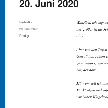
20. Juni 2020
Autor
Redaktion
Wahrlich, ich sage eu
Veröffentlicht
20. Juni 2020
der größer ist als J
am
Kategorien
Predigt
als er.
Aber von den Tagen 
Gewalt tun, reißen e
zu Johannes; und we
hat, der höre!
Mit wem soll ich abe
Markt sitzen und ruf
wir haben Klageliede