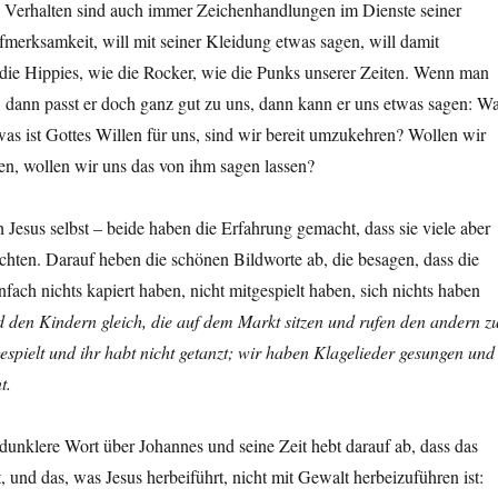
n Verhalten sind auch immer Zeichenhandlungen im Dienste seiner
merksamkeit, will mit seiner Kleidung etwas sagen, will damit
 die Hippies, wie die Rocker, wie die Punks unserer Zeiten. Wenn man
, dann passt er doch ganz gut zu uns, dann kann er uns etwas sagen: W
 was ist Gottes Willen für uns, sind wir bereit umzukehren? Wollen wir
en, wollen wir uns das von ihm sagen lassen?
 Jesus selbst – beide haben die Erfahrung gemacht, dass sie viele aber
reichten. Darauf heben die schönen Bildworte ab, die besagen, dass die
nfach nichts kapiert haben, nicht mitgespielt haben, sich nichts haben
d den Kindern gleich, die auf dem Markt sitzen und rufen den andern z
spielt und ihr habt nicht getanzt; wir haben Klagelieder gesungen und
t.
dunklere Wort über Johannes und seine Zeit hebt darauf ab, dass das
 und das, was Jesus herbeiführt, nicht mit Gewalt herbeizuführen ist: