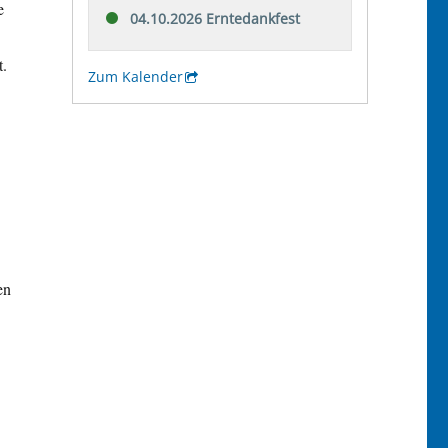
e
t.
en