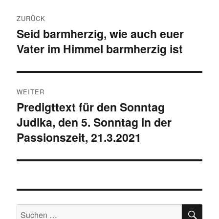
Beitragsnavigation
ZURÜCK
Seid barmherzig, wie auch euer
Vorheriger
Vater im Himmel barmherzig ist
Beitrag:
WEITER
Predigttext für den Sonntag
Nächster
Judika, den 5. Sonntag in der
Beitrag:
Passionszeit, 21.3.2021
SU
Suchen