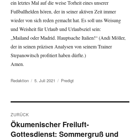
ein letztes Mal auf die weise Torheit eines unserer
Fußballhelden hören, der in seiner aktiven Zeit immer
wieder von sich reden gemacht hat. Es soll uns Weisung
und Weisheit für Urlaub und Urlaubsziel sein:
„Mailand oder Madrid. Hauptsache Italien!“ (Andi Möller,
der in seinen präzisen Analysen von seinem Trainer
Stepanowitsch profitiert haben dürfte.)
Amen.
Autor
Veröffentlicht
Kategorien
Redaktion
5. Juli 2021
Predigt
am
Beitragsnavigation
ZURÜCK
Ökumenischer Freiluft-
Vorheriger
Gottesdienst: Sommergruß und
Beitrag: