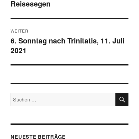
Reisesegen
WEITER
6. Sonntag nach Trinitatis, 11. Juli
Nächster
2021
Beitrag:
SU
Suchen
nach:
NEUESTE BEITRÄGE