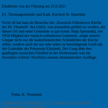
Eindrücke von der Führung am 25.9.2021
Ev. Thomasgemeinde und Kath. Kirchort St. Mauritius
Nicht oft hat man als Besucher der „Russisch-Orthodoxen Kirche
der Hl. Elisabeth“ das Glück, von jemandem geführt zu werden, der
diesen Ort und seine Gemeinde so gut kennt: Maja Speranskij, seit
1954 Mitglied der russisch-orthodoxen Gemeinde, zeigte unserer
Gruppe nicht nur die kulturhistorischen Schönheiten der Kirche
selbst, sondern auch die nur sehr selten zu besichtigende Gruft mit
der Grabstätte der Prinzessin Elisabeth. Der Gang über den
gepflegten russischen Friedhof in der Herbstsonne war ein
besonders schöner Abschluss unseres ökumenischen Ausflugs.
Fotos: K. Neumann
Autor
Veröffentlicht
Kategorien
Redaktion
27. September 2021
27. September 2021
Aus der
am
Thomasgemeinde
,
Ökumene