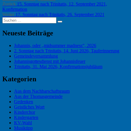
Beitragsnavigation
Vorheriger
Zurück
15. Sonntag nach Trinitatis, 12. September 2021,
Beitrag:
Konfirmation
Nächster
Weiter
17. Sonntag nach Trinitatis, 26. September 2021
Suchen
Beitrag:
Suchen
nach:
Neueste Beiträge
Johannis, oder „midsummer madness“, 2026
2. Sonntag nach Trinitatis, 14. Juni 2026, Tauferinnerung
Gemeindeversammlung
Johannisgottesdienst mit Johannisfeuer
Trinitatis, 31. Mai 2026, Konfirmationsjubiläum
Kategorien
Aus dem Nachbarschaftsraum
Aus der Thomasgemeinde
Gedenken
Geistliches Wort
Kinderchor
Kindergarten
KV-Wahl
Musiktipp