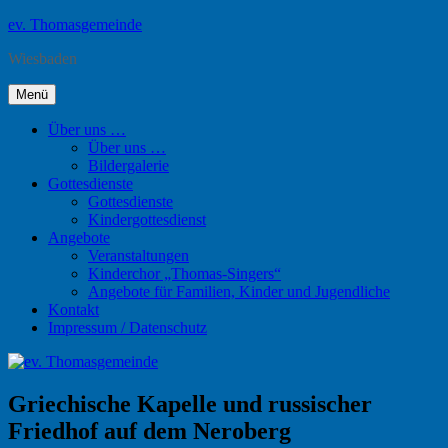
Zum
ev. Thomasgemeinde
Inhalt
Wiesbaden
springen
Menü
Über uns …
Über uns …
Bildergalerie
Gottesdienste
Gottesdienste
Kindergottesdienst
Angebote
Veranstaltungen
Kinderchor „Thomas-Singers“
Angebote für Familien, Kinder und Jugendliche
Kontakt
Impressum / Datenschutz
Griechische Kapelle und russischer
Friedhof auf dem Neroberg