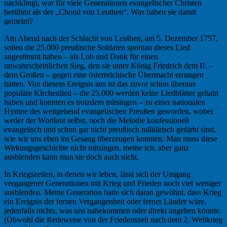
nachklingt, war für viele Generationen evangelischer Christen
berühmt als der „Choral von Leuthen“. Was haben sie damit
gemeint?
Am Abend nach der Schlacht von Leuthen, am 5. Dezember 1757,
sollen die 25.000 preußische Soldaten spontan dieses Lied
angestimmt haben – als Lob und Dank für einen
unwahrscheinlichen Sieg, den sie unter König Friedrich dem II. –
dem Großen – gegen eine österreichische Übermacht errungen
hatten. Von diesem Ereignis aus ist das zuvor schon überaus
populäre Kirchenlied – die 25.000 werden keine Liedblätter gehabt
haben und konnten es trotzdem mitsingen – zu einer nationalen
Hymne des weitgehend evangelischen Preußen geworden, wobei
weder der Wortlaut selbst, noch die Melodie konfessionell
evangelisch und schon gar nicht preußisch militärisch gefärbt sind,
wie wir uns eben im Gesang überzeugen konnten. Man muss diese
Wirkungsgeschichte nicht mitsingen, meine ich, aber ganz
ausblenden kann man sie doch auch nicht.
In Kriegszeiten, in denen wir leben, lässt sich der Umgang
vergangener Generationen mit Krieg und Frieden noch viel weniger
ausblenden. Meine Generation hatte sich daran gewöhnt, dass Krieg
ein Ereignis der fernen Vergangenheit oder ferner Länder wäre,
jedenfalls nichts, was uns nahekommen oder direkt angehen könnte.
(Obwohl die Redeweise von der Friedenszeit nach dem 2. Weltkrieg