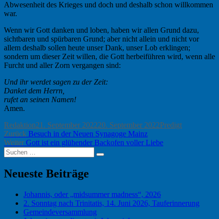
Abwesenheit des Krieges und doch und deshalb schon willkommen
war.
Wenn wir Gott danken und loben, haben wir allen Grund dazu,
sichtbaren und spürbaren Grund; aber nicht allein und nicht vor
allem deshalb sollen heute unser Dank, unser Lob erklingen;
sondern um dieser Zeit willen, die Gott herbeiführen wird, wenn alle
Furcht und aller Zorn vergangen sind:
Und ihr werdet sagen zu der Zeit:
Danket dem Herrn,
rufet an seinen Namen!
Amen.
Autor
Veröffentlicht
Kategorien
Redaktion
21. September 2022
20. September 2022
Predigt
Beitragsnavigation
Vorheriger
am
Zurück
Besuch in der Neuen Synagoge Mainz
Nächster
Beitrag:
Weiter
Gott ist ein glühender Backofen voller Liebe
Suchen
Beitrag:
Suchen
nach:
Neueste Beiträge
Johannis, oder „midsummer madness“, 2026
2. Sonntag nach Trinitatis, 14. Juni 2026, Tauferinnerung
Gemeindeversammlung