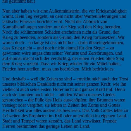
nie gestimmt hat.)
Nun aber haben wir eine Außenministerin, die vor Kriegsmüdigkeit
warnt. Kein Tag vergeht, an dem nicht über Waffenlieferungen und
taktische Finessen berichtet wird. Nicht der Abbruch von
Kampfhandlungen sondern nur der Sieg soll den Krieg beenden.
Noch die schlimmsten Schäden erscheinen nicht als Grund, den
Krieg zu beenden, sondern als Grund, den Krieg fortzusetzen. Wir
waren doch – so lange ist das nicht her – darin übereingekommen,
dass Krieg nicht – und noch nicht einmal für den Sieger – zu
gewinnen wäre angesichts seiner Verluste und Zerstörungen, und
auf einmal macht sich der verdächtig, der einen Frieden ohne Sieg
dem Krieg vorzieht. Dass wir Krieg wieder für ein Mittel halten,
Frieden herzustellen, muss uns bedrücken. Mich bedrückt es.
Und deshalb – weil die Zeiten so sind – erreicht mich auch der Trost
unseres biblischen Danklieds nicht mit seiner ganzen Kraft; wie ihn
vielleicht auch seine ersten Hörer nicht mit ganzer Kraft traf. Denn
auch sie konnten noch nicht – mit den Worten unseres Liedes
gesprochen – die Fülle des Heils ausschöpfen; ihre Brunnen waren
versiegt oder vergiftet, sie lebten in Zeiten des Zorns und Gottes
Herrlichkeit war alles andere als bewiesen. Das Volk Gottes lebte zu
Lebzeiten des Propheten im Exil oder unterdrückt im eigenen Land.
Stadt und Tempel waren zerstört, das Land verwüstet. Fremde
Herren bestimmten das geringe Leben im Land.