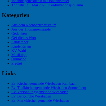
Johannisgottesdienst mit Johannisfeuer
Trinitatis, 31. Mai 2026, Konfirmationsjubiläum
Kategorien
Aus dem Nachbarschaftsraum
Aus der Thomasgemeinde
Gedenken
Geistliches Wort
Kinderchor
Kindergarten
KV-Wahl
Musiktipp
Ökumene
Predigt
Links
Ev. Kirchengemeinde Wiesbaden-Rambach
Ev. Thalkirchengemeinde Wiesbaden-Sonnenberg
Ev. Versöhnungsgemeinde Wiesbaden
Ev. Bergkirche Wiesbaden
Ev. Marktkirchengemeinde Wiesbaden