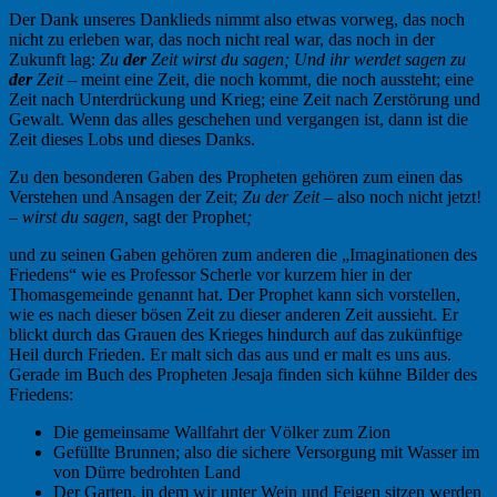
Der Dank unseres Danklieds nimmt also etwas vorweg, das noch
nicht zu erleben war, das noch nicht real war, das noch in der
Zukunft lag:
Zu
der
Zeit wirst du sagen; Und ihr werdet sagen zu
der
Zeit –
meint eine Zeit, die noch kommt, die noch aussteht; eine
Zeit nach Unterdrückung und Krieg; eine Zeit nach Zerstörung und
Gewalt. Wenn das alles geschehen und vergangen ist, dann ist die
Zeit dieses Lobs und dieses Danks.
Zu den besonderen Gaben des Propheten gehören zum einen das
Verstehen und Ansagen der Zeit;
Zu der Zeit –
also noch nicht jetzt!
– wirst du sagen,
sagt der Prophet
;
und zu seinen Gaben gehören zum anderen die „Imaginationen des
Friedens“ wie es Professor Scherle vor kurzem hier in der
Thomasgemeinde genannt hat. Der Prophet kann sich vorstellen,
wie es nach dieser bösen Zeit zu dieser anderen Zeit aussieht. Er
blickt durch das Grauen des Krieges hindurch auf das zukünftige
Heil durch Frieden. Er malt sich das aus und er malt es uns aus.
Gerade im Buch des Propheten Jesaja finden sich kühne Bilder des
Friedens:
Die gemeinsame Wallfahrt der Völker zum Zion
Gefüllte Brunnen; also die sichere Versorgung mit Wasser im
von Dürre bedrohten Land
Der Garten, in dem wir unter Wein und Feigen sitzen werden