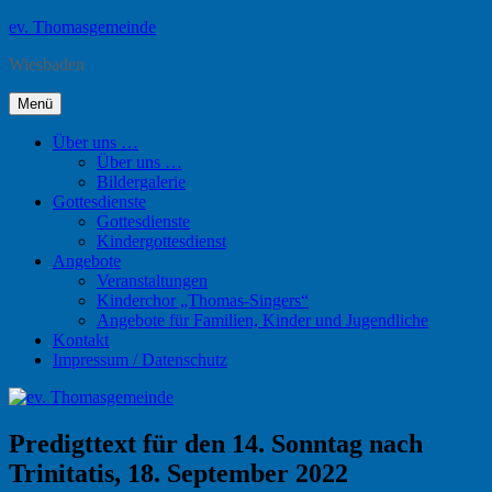
Zum
ev. Thomasgemeinde
Inhalt
Wiesbaden
springen
Menü
Über uns …
Über uns …
Bildergalerie
Gottesdienste
Gottesdienste
Kindergottesdienst
Angebote
Veranstaltungen
Kinderchor „Thomas-Singers“
Angebote für Familien, Kinder und Jugendliche
Kontakt
Impressum / Datenschutz
Predigttext für den 14. Sonntag nach
Trinitatis, 18. September 2022