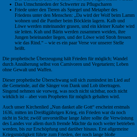
Das Umschmieden der Schwerter zu Pflugscharen
Friede unter den Tieren als Spiegel und Metapher des
Friedens unter den Menschen: „Da wird der Wolf beim Lamm
wohnen und die Panther beim Böcklein lagern. Kalb und
Löwe werden miteinander grasen, und ein kleiner Knabe wird
sie leiten. Kuh und Bärin werden zusammen weiden, ihre
Jungen beieinander liegen, und der Löwe wird Stroh fressen
wie das Rind.“ – wie es ein paar Verse vor unserer Stelle
heißt.
Die prophetische Überzeugung hält Frieden für möglich; Wandel
durch Annäherung selbst von Carnivoren und Vegetariern; Leben
ohne Gewalt und Waffen.
Dieser prophetische Überschwang soll sich zumindest im Lied auf
die Gemeinde, auf die Sänger von Dank und Lob übertragen.
Singend nehmen sie vorweg, was noch nicht sichtbar, noch nicht
wirklich ist – aber vom Propheten für möglich gehalten wird.
Auch unser Kirchenlied „Nun danket alle Gott“ erscheint erstmals
1636, mitten im Dreißigjährigen Krieg, ein Frieden war da noch
nicht in Sicht; zwölf unvorstellbar lange Jahre sollte die Verwüstung
des Landes vor allem durch fremde Mächte da noch weiter betrieben
werden, bis zur Erschöpfung und darüber hinaus. Erst allgemeine
Kriegsmüdigkeit führte zum Frieden, der noch lange bloße