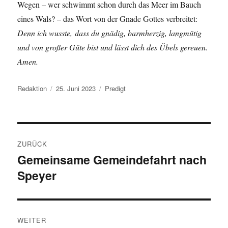
Wegen – wer schwimmt schon durch das Meer im Bauch
eines Wals? – das Wort von der Gnade Gottes verbreitet:
Denn ich wusste,
dass du gnädig, barmherzig, langmütig
und von großer Güte bist und lässt dich des Übels gereuen.
Amen.
Autor
Veröffentlicht
Kategorien
Redaktion
25. Juni 2023
Predigt
am
Beitragsnavigation
ZURÜCK
Gemeinsame Gemeindefahrt nach
Vorheriger
Speyer
Beitrag:
WEITER