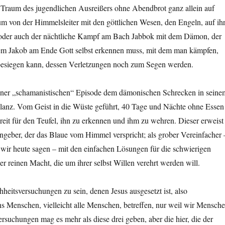
e Traum des jugendlichen Ausreißers ohne Abendbrot ganz allein auf
um von der Himmelsleiter mit den göttlichen Wesen, den Engeln, auf ihr
oder auch der nächtliche Kampf am Bach Jabbok mit dem Dämon, der
 dem Jakob am Ende Gott selbst erkennen muss, mit dem man kämpfen,
besiegen kann, dessen Verletzungen noch zum Segen werden.
einer „schamanistischen“ Episode dem dämonischen Schrecken in seine
lanz. Vom Geist in die Wüste geführt, 40 Tage und Nächte ohne Essen
reit für den Teufel, ihn zu erkennen und ihm zu wehren. Dieser erweist
Angeber, der das Blaue vom Himmel verspricht; als grober Vereinfacher 
 wir heute sagen – mit den einfachen Lösungen für die schwierigen
er reinen Macht, die um ihrer selbst Willen verehrt werden will.
eitsversuchungen zu sein, denen Jesus ausgesetzt ist, also
s Menschen, vielleicht alle Menschen, betreffen, nur weil wir Mensch
rsuchungen mag es mehr als diese drei geben, aber die hier, die der