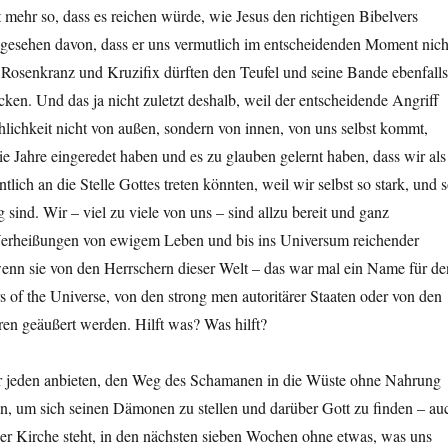
t mehr so, dass es reichen würde, wie Jesus den richtigen Bibelvers
bgesehen davon, dass er uns vermutlich im entscheidenden Moment nich
 Rosenkranz und Kruzifix dürften den Teufel und seine Bande ebenfalls
en. Und das ja nicht zuletzt deshalb, weil der entscheidende Angriff
lichkeit nicht von außen, sondern von innen, von uns selbst kommt,
e Jahre eingeredet haben und es zu glauben gelernt haben, dass wir als
ich an die Stelle Gottes treten könnten, weil wir selbst so stark, und 
 sind. Wir – viel zu viele von uns – sind allzu bereit und ganz
Verheißungen von ewigem Leben und bis ins Universum reichender
enn sie von den Herrschern dieser Welt – das war mal ein Name für de
rs of the Universe, von den strong men autoritärer Staaten oder von den
en geäußert werden. Hilft was? Was hilft?
ür jeden anbieten, den Weg des Schamanen in die Wüste ohne Nahrung
, um sich seinen Dämonen zu stellen und darüber Gott zu finden – au
r Kirche steht, in den nächsten sieben Wochen ohne etwas, was uns