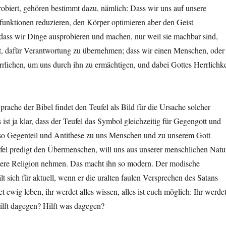
robiert, gehören bestimmt dazu, nämlich: Dass wir uns auf unsere
funktionen reduzieren, den Körper optimieren aber den Geist
dass wir Dinge ausprobieren und machen, nur weil sie machbar sind,
ft, dafür Verantwortung zu übernehmen; dass wir einen Menschen, oder
rlichen, um uns durch ihn zu ermächtigen, und dabei Gottes Herrlichke
rache der Bibel findet den Teufel als Bild für die Ursache solcher
ist ja klar, dass der Teufel das Symbol gleichzeitig für Gegengott und
so Gegenteil und Antithese zu uns Menschen und zu unserem Gott
ufel predigt den Übermenschen, will uns aus unserer menschlichen Natu
sere Religion nehmen. Das macht ihn so modern. Der modische
 sich für aktuell, wenn er die uralten faulen Versprechen des Satans
t ewig leben, ihr werdet alles wissen, alles ist euch möglich: Ihr werde
ilft dagegen? Hilft was dagegen?