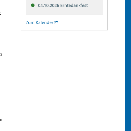
,
m
–
en