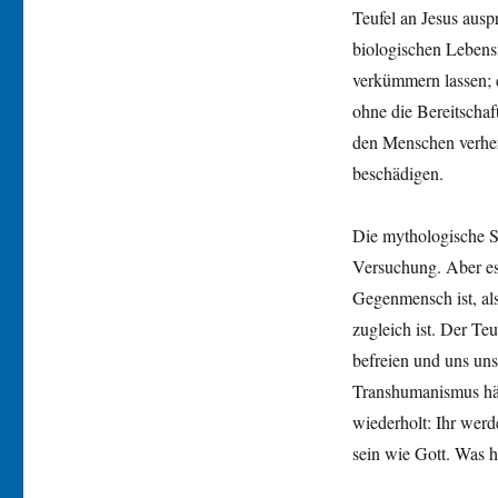
Teufel an Jesus ausp
biologischen Lebens
verkümmern lassen; 
ohne die Bereitscha
den Menschen verher
beschädigen.
Die mythologische Sp
Versuchung. Aber es 
Gegenmensch ist, al
zugleich ist. Der Te
befreien und uns un
Transhumanismus hält
wiederholt: Ihr werde
sein wie Gott. Was h