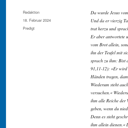
Autor
Redaktion
Da wurde Jesus vom 
Veröffentlicht
18. Februar 2024
Und da er vierzig Ta
am
Kategorien
Predigt
trat herzu und sprac
Er aber antwortete u
vom Brot allein, so
ihn der Teufel mit si
sprach zu ihm: Bist 
91,11-12): »Er wird 
Händen tragen, damit
Wiederum steht auch 
versuchen.« Wiederum
ihm alle Reiche der 
geben, wenn du niede
Denn es steht geschr
ihm allein dienen.« 