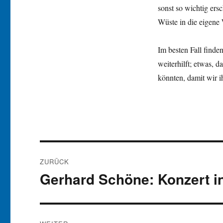
sonst so wichtig ers
Wüste in die eigene 
Im besten Fall finde
weiterhilft; etwas, d
könnten, damit wir 
Beitragsnavigation
ZURÜCK
Gerhard Schöne: Konzert i
Vorheriger
Beitrag: