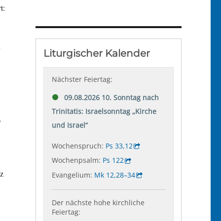
t:
,
nz