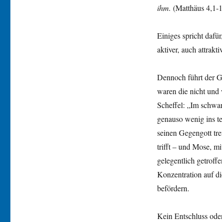
ihm.
(Matthäus 4,1-
Einiges spricht dafü
aktiver, auch attrakt
Dennoch führt der Ge
waren die nicht und
Scheffel: „Im schwar
genauso wenig ins te
seinen Gegengott tre
trifft – und Mose, m
gelegentlich getroff
Konzentration auf di
befördern.
Kein Entschluss oder