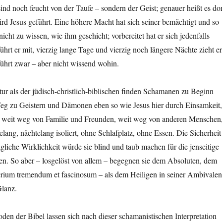
ind noch feucht von der Taufe – sondern der Geist; genauer heißt es dor
rd Jesus geführt. Eine höhere Macht hat sich seiner bemächtigt und so
 nicht zu wissen, wie ihm geschieht; vorbereitet hat er sich jedenfalls
führt er mit, vierzig lange Tage und vierzig noch längere Nächte zieht er
ührt zwar – aber nicht wissend wohin.
tur als der jüdisch-christlich-biblischen finden Schamanen zu Beginn
eg zu Geistern und Dämonen eben so wie Jesus hier durch Einsamkeit,
 weit weg von Familie und Freunden, weit weg von anderen Menschen
lang, nächtelang isoliert, ohne Schlafplatz, ohne Essen. Die Sicherheit
tägliche Wirklichkeit würde sie blind und taub machen für die jenseitige
chen. So aber – losgelöst von allem – begegnen sie dem Absoluten, dem
rium tremendum et fascinosum – als dem Heiligen in seiner Ambivale
lanz.
den der Bibel lassen sich nach dieser schamanistischen Interpretation