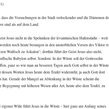
11)
r, dass die Versuchungen in der Stadt verlockender und die Dämonen do
iver sind als auf dem Land.
ist Jesus nicht in die Spelunken der levantinischen Hafenstädte – weit
 werden noch heute besungen in den unsterblichen Versen des Viktor v
zen Walfisch zu Askalon“; dorthin führt der Geist Jesus also nicht,
uflische Babylon selbst. Sondern: In der Wüste soll der Gottessohn
ffen, ganz so wie man an besseren Tagen auch Gott selbst in der Wüste
it dessen Worten Jesus heute dem Teufel widersteht, ja auch Gott dort
en hat. Gerade der Mangel an Ablenkung in der Wüste scheint die
e Begegnung mit höheren Wesen aller Art, heute also dem Teufel, zu
 eigener Wille führt Jesus in die Wüste – hier ganz am Anfang seines