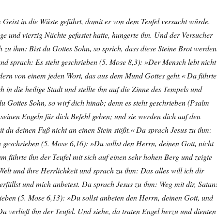
Geist in die Wüste geführt, damit er von dem Teufel versucht würde.
ge und vierzig Nächte gefastet hatte, hungerte ihn. Und der Versucher
h zu ihm: Bist du Gottes Sohn, so sprich, dass diese Steine Brot werden
nd sprach: Es steht geschrieben (5. Mose 8,3): »Der Mensch lebt nicht
ndern von einem jeden Wort, das aus dem Mund Gottes geht.« Da führte
ch in die heilige Stadt und stellte ihn auf die Zinne des Tempels und
du Gottes Sohn, so wirf dich hinab; denn es steht geschrieben (Psalm
seinen Engeln für dich Befehl geben; und sie werden dich auf den
 du deinen Fuß nicht an einen Stein stößt.« Da sprach Jesus zu ihm:
geschrieben (5. Mose 6,16): »Du sollst den Herrn, deinen Gott, nicht
 führte ihn der Teufel mit sich auf einen sehr hohen Berg und zeigte
Welt und ihre Herrlichkeit und sprach zu ihm: Das alles will ich dir
rfällst und mich anbetest. Da sprach Jesus zu ihm: Weg mit dir, Satan
ieben (5. Mose 6,13): »Du sollst anbeten den Herrn, deinen Gott, und
Da verließ ihn der Teufel. Und siehe, da traten Engel herzu und dienten