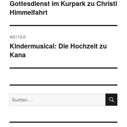
Gottesdienst im Kurpark zu Christi
Beitrag:
Himmelfahrt
WEITER
Kindermusical: Die Hochzeit zu
Nächster
Kana
Beitrag:
SU
Suchen
nach: