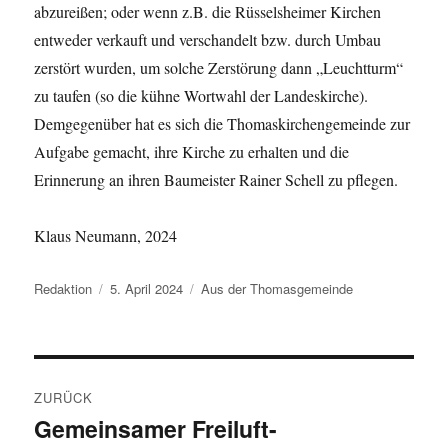
abzureißen; oder wenn z.B. die Rüsselsheimer Kirchen
entweder verkauft und verschandelt bzw. durch Umbau
zerstört wurden, um solche Zerstörung dann „Leuchtturm“
zu taufen (so die kühne Wortwahl der Landeskirche).
Demgegenüber hat es sich die Thomaskirchengemeinde zur
Aufgabe gemacht, ihre Kirche zu erhalten und die
Erinnerung an ihren Baumeister Rainer Schell zu pflegen.
Klaus Neumann, 2024
Autor
Veröffentlicht
Kategorien
Redaktion
5. April 2024
Aus der Thomasgemeinde
am
Beitragsnavigation
ZURÜCK
Gemeinsamer Freiluft-
Vorheriger