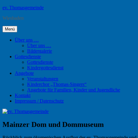
Zum
ev. Thomasgemeinde
Inhalt
Wiesbaden
springen
Menü
Über uns …
Über uns …
Bildergalerie
Gottesdienste
Gottesdienste
Kindergottesdienst
Angebote
Veranstaltungen
Kinderchor „Thomas-Singers“
Angebote für Familien, Kinder und Jugendliche
Kontakt
Impressum / Datenschutz
Mainzer Dom und Dommuseum
Rückblick zum ökumenischen Ausflug der ev. Thomasgemeinde und de