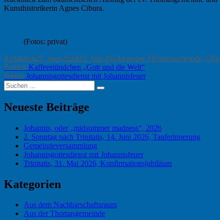
Kunsthistorikerin Agnes Cibura.
(Fotos: privat)
Autor
Veröffentlicht
Kategorien
Redaktion
25. Juni 2024
25. Juni 2024
Aus der Thomasgemeinde
,
Öku
Beitragsnavigation
Vorheriger
am
Zurück
Kaffeestündchen „Gott und die Welt“
Nächster
Beitrag:
Weiter
Johannisgottesdienst mit Johannisfeuer
Suchen
Beitrag:
Suchen
nach:
Neueste Beiträge
Johannis, oder „midsummer madness“, 2026
2. Sonntag nach Trinitatis, 14. Juni 2026, Tauferinnerung
Gemeindeversammlung
Johannisgottesdienst mit Johannisfeuer
Trinitatis, 31. Mai 2026, Konfirmationsjubiläum
Kategorien
Aus dem Nachbarschaftsraum
Aus der Thomasgemeinde