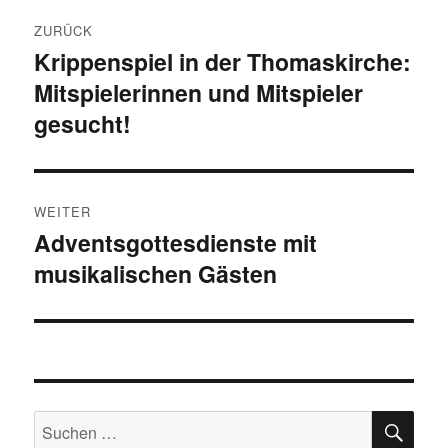
Beitragsnavigation
ZURÜCK
Krippenspiel in der Thomaskirche:
Vorheriger
Mitspielerinnen und Mitspieler
Beitrag:
gesucht!
WEITER
Adventsgottesdienste mit
Nächster
musikalischen Gästen
Beitrag:
SU
Suchen