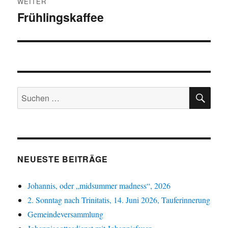
WEITER
Frühlingskaffee
Nächster
Beitrag:
SU
Suchen
nach:
NEUESTE BEITRÄGE
Johannis, oder „midsummer madness“, 2026
2. Sonntag nach Trinitatis, 14. Juni 2026, Tauferinnerung
Gemeindeversammlung