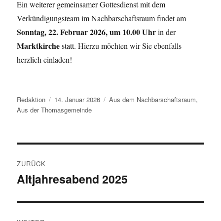
Ein weiterer gemeinsamer Gottesdienst mit dem
Verkündigungsteam im Nachbarschaftsraum findet am
Sonntag, 22. Februar 2026, um 10.00 Uhr
in der
Marktkirche
statt. Hierzu möchten wir Sie ebenfalls
herzlich einladen!
Autor
Veröffentlicht
Kategorien
Redaktion
14. Januar 2026
Aus dem Nachbarschaftsraum
,
am
Aus der Thomasgemeinde
Beitragsnavigation
ZURÜCK
Altjahresabend 2025
Vorheriger
Beitrag: