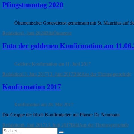
Pfingstmontag 2020
Ökumenischer Gottesdienst gemeinsam mit St. Mauritius auf d
Autor
Veröffentlicht
Format
Kategorien
Redaktion
1. Juni 2020
Bild
Ökumene
am
Foto der goldenen Konfirmation am 11.06
Goldene Konfirmation am 11. Juni 2017
Autor
Veröffentlicht
Format
Kategorien
Redaktion
13. Juni 2017
13. Juni 2017
Bild
Aus der Thomasgemeinde
am
Konfirmation 2017
Konfirmation am 28. Mai 2017
Die Gruppe der frisch Konfirmierten mit Pfarrer Dr. Neumann
Autor
Veröffentlicht
Format
Kategorien
Redaktion
6. Juni 2017
13. Juni 2017
Bild
Aus der Thomasgemeinde
Suchen
am