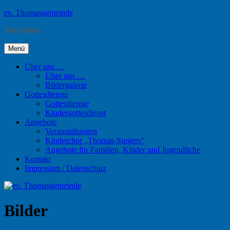
Zum
ev. Thomasgemeinde
Inhalt
Wiesbaden
springen
Menü
Über uns …
Über uns …
Bildergalerie
Gottesdienste
Gottesdienste
Kindergottesdienst
Angebote
Veranstaltungen
Kinderchor „Thomas-Singers“
Angebote für Familien, Kinder und Jugendliche
Kontakt
Impressum / Datenschutz
Bilder