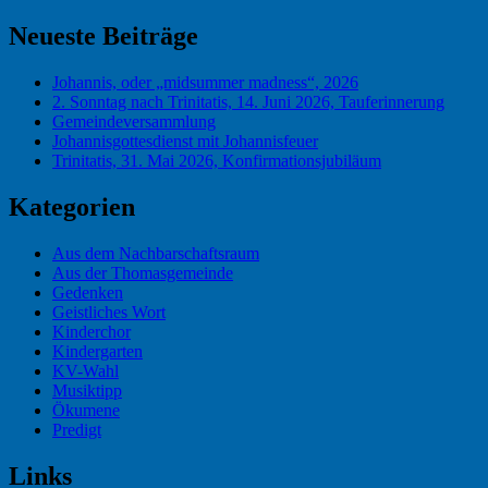
Suchen
nach:
Neueste Beiträge
Johannis, oder „midsummer madness“, 2026
2. Sonntag nach Trinitatis, 14. Juni 2026, Tauferinnerung
Gemeindeversammlung
Johannisgottesdienst mit Johannisfeuer
Trinitatis, 31. Mai 2026, Konfirmationsjubiläum
Kategorien
Aus dem Nachbarschaftsraum
Aus der Thomasgemeinde
Gedenken
Geistliches Wort
Kinderchor
Kindergarten
KV-Wahl
Musiktipp
Ökumene
Predigt
Links