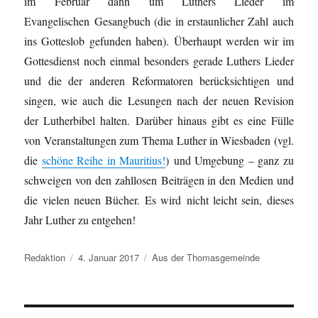
im Februar dann um Luthers Lieder im
Evangelischen Gesangbuch (die in erstaunlicher Zahl auch
ins Gotteslob gefunden haben). Überhaupt werden wir im
Gottesdienst noch einmal besonders gerade Luthers Lieder
und die der anderen Reformatoren berücksichtigen und
singen, wie auch die Lesungen nach der neuen Revision
der Lutherbibel halten. Darüber hinaus gibt es eine Fülle
von Veranstaltungen zum Thema Luther in Wiesbaden (vgl.
die
schöne Reihe in Mauritius!
) und Umgebung – ganz zu
schweigen von den zahllosen Beiträgen in den Medien und
die vielen neuen Bücher. Es wird nicht leicht sein, dieses
Jahr Luther zu entgehen!
Autor
Veröffentlicht
Kategorien
Redaktion
4. Januar 2017
Aus der Thomasgemeinde
am