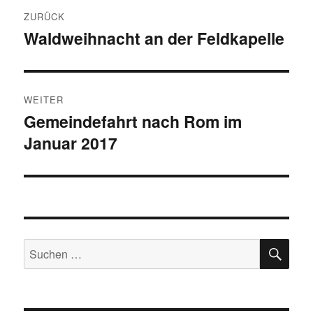
Beitragsnavigation
ZURÜCK
Waldweihnacht an der Feldkapelle
Vorheriger
Beitrag:
WEITER
Gemeindefahrt nach Rom im
Nächster
Januar 2017
Beitrag:
SU
Suchen
nach: