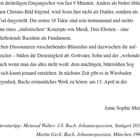
 dreiteiligen Eingangschor von fast 9 Minuten. Anders als bisher übli
n Christus-Bild folgend, wird Jesus hier nicht als Dulder, sondern als
od dargestellt. Die ersten 18 Takte sind rein instrumental und nichts
inn eines „sinfonischen“ Konzepts von Musik. Drei Ebenen – eine
ederholende Basslinie als Fundament,
lichen Dissonanzen vorschiebendes Bläserduo und dazwischen die auf-
icher – bilden die Dreieinigkeit ab: Gottvater, Sohn und der „wehende
auch wenn man das alles nicht weiß: dem mächtigen, bittersüßen Sog
sich kaum jemand entziehen. In nächster Zeit gibt es in Wiesbaden
genheit, Bachs erstaunliches Werk zu hören: am 13. April in der
Anne Sophie Mei
teraturtipp: Meinrad Walter: J.S. Bach. Johannespassion, Stuttgart 201
Martin Geck: Bach. Johannespassion, München 199