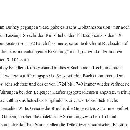
m Dilthey gegangen wäre, gäbe es Bachs „Johannespassion“ nur noch
zten Fassung. So sehr den Kunst liebenden Philosophen aus dem 19.
mposition von 1724 auch faszinierte, so sollte doch mit Rücksicht auf
 die „zusammenhängende Erzählung“ nicht „dauernd unterbrochen
er, S. 102, s.u.)
hey bei allem Kunstverstand in dieser Sache nicht Recht und auch
 die weitere Aufführungspraxis. Sonst würden Bachs monumentalem
bst sehr schätzte und das er von 1724 bis 1749 immer wieder veränderte
ührungen bei den Leipziger Karfreitagsgottesdiensten anpasste, wichti
as Diltheys ästhetisches Empfinden störte, war tatsächlich Bachs
stlerischer Wille. Gerade die Brüche, die Gegensätze, zusammengefügt
n Ganzen, machen die dialektische Spannung zwischen Tod und
sinnlich erfahrbar. Somit stellen die Teile dieser Oratorischen Passion