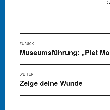
CD
Beitragsnavigation
ZURÜCK
Museumsführung: „Piet Mon
Vorheriger
Beitrag:
WEITER
Zeige deine Wunde
Nächster
Beitrag: