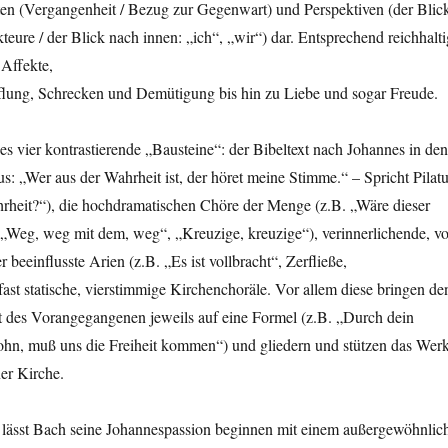
ten (Vergangenheit / Bezug zur Gegenwart) und Perspektiven (der Blic
teure / der Blick nach innen: „ich“, „wir“) dar. Entsprechend reichhalti
 Affekte,
flung, Schrecken und Demütigung bis hin zu Liebe und sogar Freude.
es vier kontrastierende „Bausteine“: der Bibeltext nach Johannes in den
us: „Wer aus der Wahrheit ist, der höret meine Stimme.“ – Spricht Pilat
hrheit?“), die hochdramatischen Chöre der Menge (z.B. „Wäre dieser
, „Weg, weg mit dem, weg“, „Kreuzige, kreuzige“), verinnerlichende, v
r beeinflusste Arien (z.B. „Es ist vollbracht“, Zerfließe,
ast statische, vierstimmige Kirchenchoräle. Vor allem diese bringen de
t des Vorangegangenen jeweils auf eine Formel (z.B. „Durch dein
ohn, muß uns die Freiheit kommen“) und gliedern und stützen das Werk
ner Kirche.
l lässt Bach seine Johannespassion beginnen mit einem außergewöhnlic