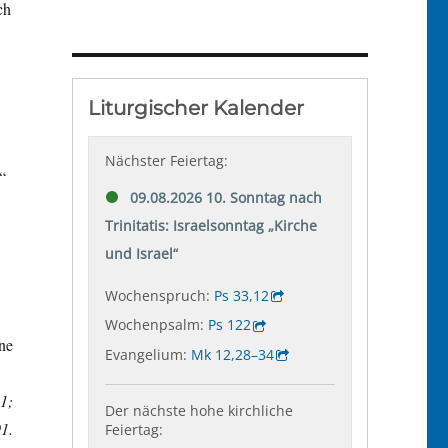
ch
“
ne
1;
1.