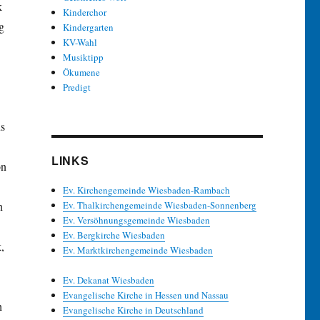
k
Kinderchor
g
Kindergarten
KV-Wahl
Musiktipp
Ökumene
Predigt
us
LINKS
on
Ev. Kirchengemeinde Wiesbaden-Rambach
n
Ev. Thalkirchengemeinde Wiesbaden-Sonnenberg
Ev. Versöhnungsgemeinde Wiesbaden
Ev. Bergkirche Wiesbaden
,
Ev. Marktkirchengemeinde Wiesbaden
Ev. Dekanat Wiesbaden
Evangelische Kirche in Hessen und Nassau
h
Evangelische Kirche in Deutschland