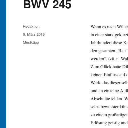
BWV 245
Autor
Redaktion
Wenn es nach Wilhel
Veröffentlicht
6. März 2019
in einer stark gekür
am
Kategorien
Musiktipp
Jahrhundert diese Ko
den gesamten „Bau“
werden“. (zit. n. Walt
Zum Glück hatte Dilt
keinen Einfluss auf
Werk, das dieser sel
und an einzelne Auff
Abschnitte fehlen. W
selbstbewusster kün
zu einem großartige
Erlösung geistig und 