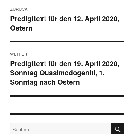
Beitragsnavigation
ZURÜCK
Predigttext für den 12. April 2020,
Vorheriger
Ostern
Beitrag:
WEITER
Predigttext für den 19. April 2020,
Nächster
Sonntag Quasimodogeniti, 1.
Beitrag:
Sonntag nach Ostern
SU
Suchen