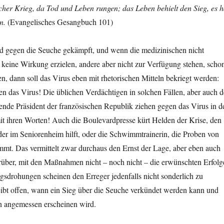
cher Krieg, da Tod und Leben rungen; das Leben behielt den Sieg, es h
n.
(Evangelisches Gesangbuch 101)
ird gegen die Seuche gekämpft, und wenn die medizinischen nicht
keine Wirkung erzielen, andere aber nicht zur Verfügung stehen, scho
hen, dann soll das Virus eben mit rhetorischen Mitteln bekriegt werden:
n das Virus! Die üblichen Verdächtigen in solchen Fällen, aber auch d
ende Präsident der französischen Republik ziehen gegen das Virus in d
it ihren Worten! Auch die Boulevardpresse kürt Helden der Krise, den
er im Seniorenheim hilft, oder die Schwimmtrainerin, die Proben von
mmt. Das vermittelt zwar durchaus den Ernst der Lage, aber eben auch
rüber, mit den Maßnahmen nicht – noch nicht – die erwünschten Erfolg
egsdrohungen scheinen den Erreger jedenfalls nicht sonderlich zu
eibt offen, wann ein Sieg über die Seuche verkündet werden kann und
 angemessen erscheinen wird.