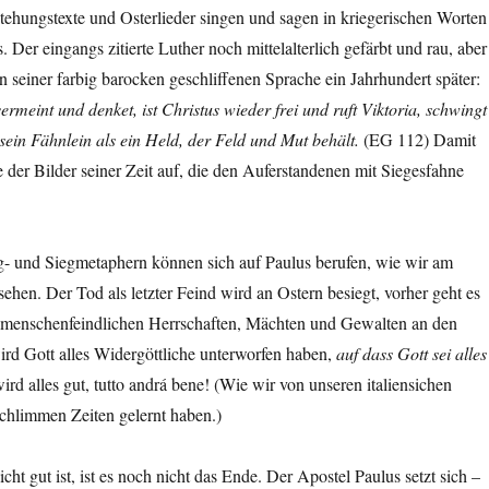
tehungstexte und Osterlieder singen und sagen in kriegerischen Worten
 Der eingangs zitierte Luther noch mittelalterlich gefärbt und rau, aber
n seiner farbig barocken geschliffenen Sprache ein Jahrhundert später:
ermeint und denket, ist Christus wieder frei und ruft Viktoria, schwingt
 sein Fähnlein als ein Held, der Feld und Mut behält.
(EG 112) Damit
 der Bilder seiner Zeit auf, die den Auferstandenen mit Siegesfahne
eg- und Siegmetaphern können sich auf Paulus berufen, wie wir am
sehen. Der Tod als letzter Feind wird an Ostern besiegt, vorher geht es
 menschenfeindlichen Herrschaften, Mächten und Gewalten an den
d Gott alles Widergöttliche unterworfen haben,
auf dass Gott sei alles
rd alles gut, tutto andrá bene! (Wie wir von unseren italiensichen
chlimmen Zeiten gelernt haben.)
ht gut ist, ist es noch nicht das Ende. Der Apostel Paulus setzt sich –