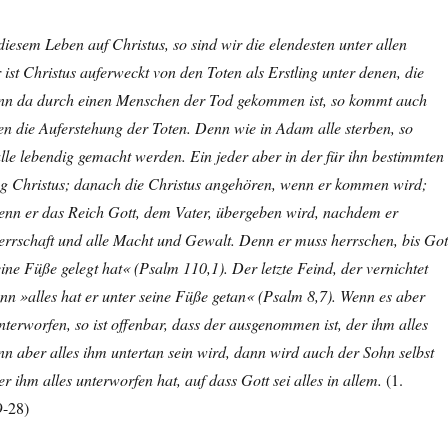
 diesem Leben auf Christus, so sind wir die elendesten unter allen
st Christus auferweckt von den Toten als Erstling unter denen, die
enn da durch einen Menschen der Tod gekommen ist, so kommt auch
n die Auferstehung der Toten. Denn wie in Adam alle sterben, so
lle lebendig gemacht werden. Ein jeder aber in der für ihn bestimmten
ng Christus; danach die Christus angehören, wenn er kommen wird;
nn er das Reich Gott, dem Vater, übergeben wird, nachdem er
Herrschaft und alle Macht und Gewalt. Denn er muss herrschen, bis Got
eine Füße gelegt hat« (Psalm 110,1). Der letzte Feind, der vernichtet
enn »alles hat er unter seine Füße getan« (Psalm 8,7). Wenn es aber
unterworfen, so ist offenbar, dass der ausgenommen ist, der ihm alles
n aber alles ihm untertan sein wird, dann wird auch der Sohn selbst
r ihm alles unterworfen hat, auf dass Gott sei alles in allem.
(1.
9-28)