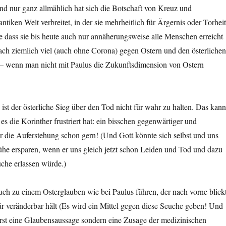
d nur ganz allmählich hat sich die Botschaft von Kreuz und
ntiken Welt verbreitet, in der sie mehrheitlich für Ärgernis oder Torheit
 dass sie bis heute auch nur annäherungsweise alle Menschen erreicht
nfach ziemlich viel (auch ohne Corona) gegen Ostern und den österlichen
– wenn man nicht mit Paulus die Zukunftsdimension von Ostern
 ist der österliche Sieg über den Tod nicht für wahr zu halten. Das kann
 es die Korinther frustriert hat: ein bisschen gegenwärtiger und
ir die Auferstehung schon gern! (Und Gott könnte sich selbst und uns
e ersparen, wenn er uns gleich jetzt schon Leiden und Tod und dazu
che erlassen würde.)
ch zu einem Osterglauben wie bei Paulus führen, der nach vorne blickt
r veränderbar hält (Es wird ein Mittel gegen diese Seuche geben! Und
zuerst eine Glaubensaussage sondern eine Zusage der medizinischen