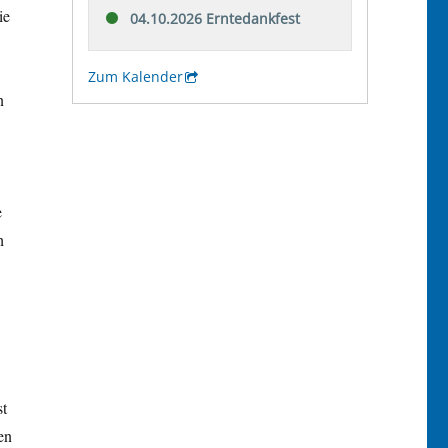
ie
n
e
h
st
en