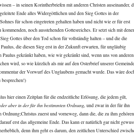
issen – in seinen Korintherbriefen mit anderen Christen auseinander, d
geleitete Ende alles Widergöttlichen und den Sieg Gottes in der
Sohnes für schon eingetreten gehalten haben und nicht wie er für erst
 kommenden, noch ausstehenden Gottesreiches. Er setzt sich mit dene
 Sieg Gottes über den Tod schon für vollständig halten – und die die
Paulus, die diesen Sieg erst in der Zukunft erwarten, für ungläubig
en Paulus gekränkt haben, wie wir gekränkt sind, wenn uns von anderen
hen wird, so wie kürzlich als mir auf den Osterbrief unserer Gemeind
Kommentar der Vorwurf des Unglaubens gemacht wurde. Das wäre doc
 besprechen!)
us hier einen Zeitplan für die endzeitliche Erlösung, die jedem gilt,
eder aber in der für ihn bestimmten Ordnung,
und zwar in der für ihn
en Ordnung;Christus zuerst und vorneweg, dann die, die zu ihm gehören
darauf erst das allgemeine Ende. Das kann er natürlich gar nicht gewus
unerheblich, denn ihm geht es darum, den zeitlichen Unterschied zwisch