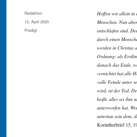
Autor
Redaktion
Hoffen wir allein in
Veröffentlicht
12. April 2020
Menschen. Nun aber i
am
Kategorien
Predigt
entschlafen sind. D
durch einen Mensche
werden in Christus a
Ordnung: als Erstli
danach das Ende, we
vernichtet hat alle 
»alle Feinde unter s
wird, ist der Tod. D
heißt, alles sei ihm 
unterworfen hat. Wen
untertan sein dem, de
Korintherbrief 15, 1