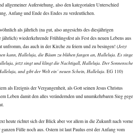
nd allgemeiner Auferstehung, also den kategorialen Unterschied
ng, Anfang und Ende des Endes zu verdeutlichen.
öhnlich als jährlich (na gut, also angesichts des diesjährigen
e jährlich) wiederkehrende Frühlingsfest als Fest des neuen Lebens aus
cht unfromm, das auch in der Kirche zu feiern und zu besingen! (
Jetzt
en kann, Halleluja, die Bäum zu blühen fangen an, Halleluja. Es sing
Halleluja, jetzt singt und klingt die Nachtigall, Halleluja. Der Sonnensche
Halleluja, und gibt der Welt ein´ neuen Schein, Halleluja
. EG 110)
rn als Ereignis der Vergangenheit, als Gott seinen Jesus Christus
dem Leben damit den alles verändernden und unumkehrbaren Sieg geg
at.
xt heute richtet sich der Blick aber vor allem in die Zukunft nach vorne
er ganzen Fülle noch aus. Ostern ist laut Paulus erst der Anfang vom