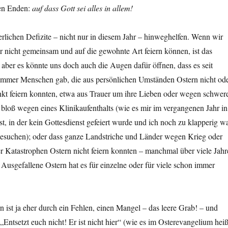
hen Enden:
auf dass Gott sei alles in allem!
terlichen Defizite – nicht nur in diesem Jahr – hinweghelfen. Wenn wir
r nicht gemeinsam und auf die gewohnte Art feiern können, ist das
 aber es könnte uns doch auch die Augen dafür öffnen, dass es seit
immer Menschen gab, die aus persönlichen Umständen Ostern nicht od
nkt feiern konnten, etwa aus Trauer um ihre Lieben oder wegen schwer
bloß wegen eines Klinikaufenthalts (wie es mir im vergangenen Jahr in
t, in der kein Gottesdienst gefeiert wurde und ich noch zu klapperig wa
besuchen); oder dass ganze Landstriche und Länder wegen Krieg oder
r Katastrophen Ostern nicht feiern konnten – manchmal über viele Jahr
. Ausgefallene Ostern hat es für einzelne oder für viele schon immer
n ist ja eher durch ein Fehlen, einen Mangel – das leere Grab! – und
„Entsetzt euch nicht! Er ist nicht hier“ (wie es im Osterevangelium heiß