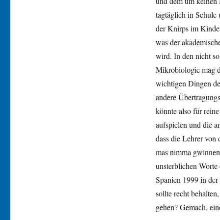
und dem um keinen De
tagtäglich in Schule
der Knirps im Kinder
was der akademische
wird. In den nicht 
Mikrobiologie mag da
wichtigen Dingen de
andere Übertragungsw
könnte also für rein
aufspielen und die a
dass die Lehrer von
mas nimma gwinnen“
unsterblichen Worte 
Spanien 1999 in der 
sollte recht behalte
gehen? Gemach, eine