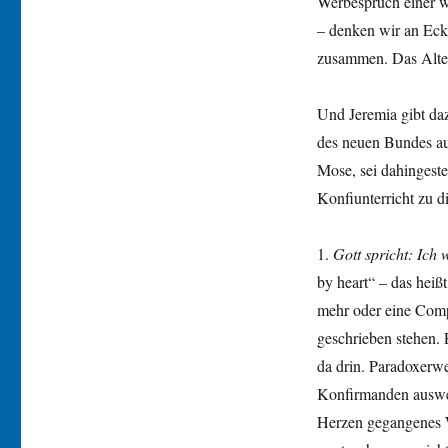
Werbespruch einer w
– denken wir an Ecke
zusammen. Das Alte
Und Jeremia gibt da
des neuen Bundes au
Mose, sei dahingeste
Konfiunterricht zu d
1.
Gott spricht: Ich 
by heart“ – das hei
mehr oder eine Comp
geschrieben stehen. 
da drin. Paradoxerwe
Konfirmanden auswend
Herzen gegangenes W