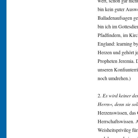
wert, schon gar nich
bin kein guter Ausw
Balladenaufsagen ge
bin ich im Gottesdie
Pfadfindern, im Kirc
England: learning by 
Herzen und gehört jet
Propheten Jeremia. 
unseren Konfiunterri
noch umdrehen.)
2.
Es wird keiner de
Herrn
«, denn sie so
Herzenswissen, das G
Herrschaftswissen. A
Weisheitsprivileg fü