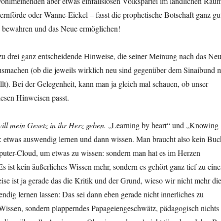
ohlmeinenden aber etwas einfallslosen Volkspartei im ländlichen Rau
rnförde oder Wanne-Eickel – fasst die prophetische Botschaft ganz gu
 bewahren und das Neue ermöglichen!
zu drei ganz entscheidende Hinweise, die seiner Meinung nach das Ne
smachen (ob die jeweils wirklich neu sind gegenüber dem Sinaibund m
llt). Bei der Gelegenheit, kann man ja gleich mal schauen, ob unser
iesen Hinweisen passt.
will mein Gesetz in ihr Herz geben.
„Learning by heart“ und „Knowing
ßt: etwas auswendig lernen und dann wissen. Man braucht also kein Buc
uter-Cloud, um etwas zu wissen: sondern man hat es im Herzen
Es ist kein äußerliches Wissen mehr, sondern es gehört ganz tief zu ein
ise ist ja gerade das die Kritik und der Grund, wieso wir nicht mehr di
ig lernen lassen: Das sei dann eben gerade nicht innerliches zu
issen, sondern plapperndes Papageiengeschwätz, pädagogisch nichts