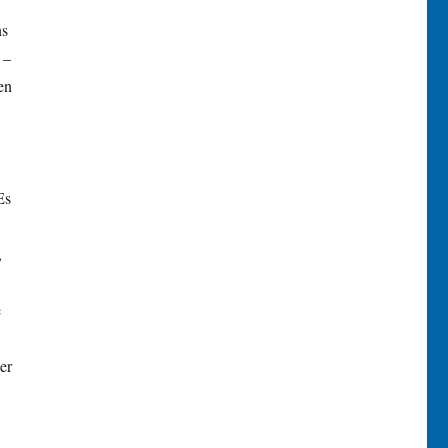
ns
 –
en
Es
,
e
er