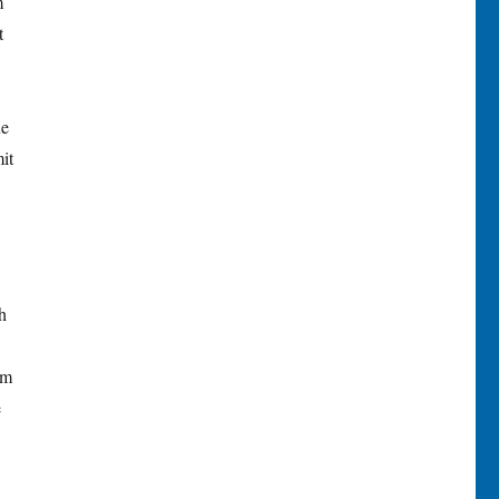
m
t
ue
it
h
em
e