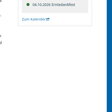
t
,
h
nd