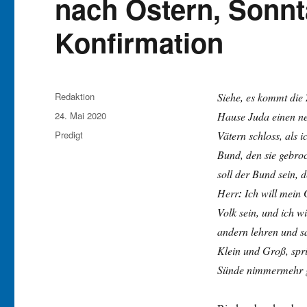
nach Ostern, Sonnt
Konfirmation
Autor
Redaktion
Siehe, es kommt die 
Veröffentlicht
24. Mai 2020
Hause Juda einen n
am
Kategorien
Predigt
Vätern schloss, als 
Bund, den sie gebroc
soll der Bund sein, d
Herr
:
Ich will mein 
Volk sein, und ich w
andern lehren und sa
Klein und Groß, spri
Sünde nimmermehr g