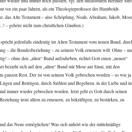
er wieder und immer noch passiert, vgl. den unfassbaren Berliner Strei
t vor ein paar Jahren, als ein Theologieprofessor der Humboldt-
ete, das Alte Testament – also Schöpfung, Noah, Abraham, Jakob, Mose
…! – gehöre nicht zum christlichen Glauben.)
 spricht jedenfalls eindeutig im Alten Testament vom neuen Bund, durc
ung – die Bundesbeziehung – zu seinem Volk erneuern will: Ohne – u
htig! – ohne den „alten“ Bund aufzuheben, richtet Gott einen „neuen“
t bezieht sich auf den „alten“ Bund mit Mose am Sinai, mit den
 ganzen Rest. Der ist von seinem Volk gebrochen worden – so wie ja
 Lügen und Betrügen, durch Stehlen und Begehren, in der Liebe und in
und immer wieder gebrochen worden. Jetzt geht es Gott durch seinen
Beziehung trotz allem zu erneuern, zu bekräftigen, zu bestärken, zu
nd das Neue ermöglichen! Was sich anhört wie der mittelmäßige