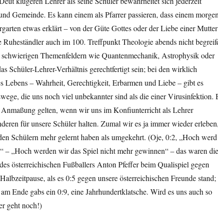
ut klügeren Lehrer als seine Schüler bewahrheitet sich jederzeit
 und Gemeinde. Es kann einem als Pfarrer passieren, dass einem morge
garten etwas erklärt – von der Güte Gottes oder der Liebe einer Mutter
 Ruheständler auch im 100. Treffpunkt Theologie abends nicht begreif
so schwierigen Themenfeldern wie Quantenmechanik, Astrophysik oder
s Schüler-Lehrer-Verhältnis gerechtfertigt sein; bei den wirklich
s Lebens – Wahrheit, Gerechtigkeit, Erbarmen und Liebe – gibt es
ege, die uns noch viel unbekannter sind als die einer Virusinfektion. 
e Anmaßung gelten, wenn wir uns im Konfiunterricht als Lehrer
nderen für unsere Schüler halten. Zumal wir es ja immer wieder erleben
 den Schülern mehr gelernt haben als umgekehrt. (Oje, 0:2, „Hoch werd
 – „Hoch werden wir das Spiel nicht mehr gewinnen“ – das waren di
des österreichischen Fußballers Anton Pfeffer beim Qualispiel gegen
Halbzeitpause, als es 0:5 gegen unsere österreichischen Freunde stand; 
n, am Ende gabs ein 0:9, eine Jahrhundertklatsche. Wird es uns auch so
r geht noch!)