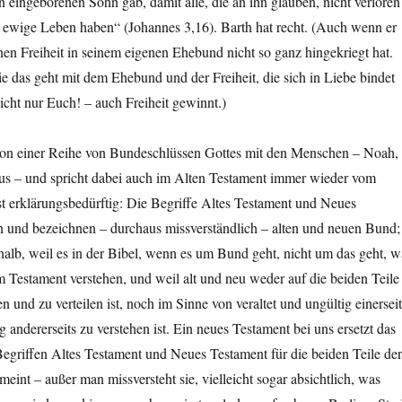
en eingeborenen Sohn gab, damit alle, die an ihn glauben, nicht verloren
 ewige Leben haben“ (Johannes 3,16). Barth hat recht. (Auch wenn er
en Freiheit in seinem eigenen Ehebund nicht so ganz hingekriegt hat.
ie das geht mit dem Ehebund und der Freiheit, die sich in Liebe bindet
nicht nur Euch! – auch Freiheit gewinnt.)
 von einer Reihe von Bundeschlüssen Gottes mit den Menschen – Noah,
s – und spricht dabei auch im Alten Testament immer wieder vom
t erklärungsbedürftig: Die Begriffe Altes Testament und Neues
n und bezeichnen – durchaus missverständlich – alten und neuen Bund;
halb, weil es in der Bibel, wenn es um Bund geht, nicht um das geht, w
m Testament verstehen, und weil alt und neu weder auf die beiden Teile
 und zu verteilen ist, noch im Sinne von veraltet und ungültig einerseit
g andererseits zu verstehen ist. Ein neues Testament bei uns ersetzt das
n Begriffen Altes Testament und Neues Testament für die beiden Teile der
eint – außer man missversteht sie, vielleicht sogar absichtlich, was