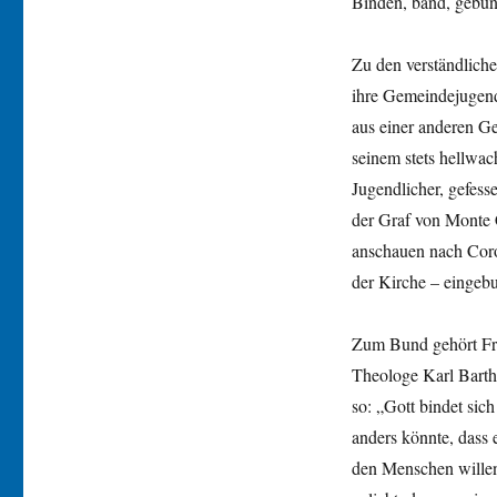
Binden, band, gebu
Zu den verständlich
ihre Gemeindejugend
aus einer anderen Ge
seinem stets hellwac
Jugendlicher, gefess
der Graf von Monte 
anschauen nach Coron
der Kirche – eingebu
Zum Bund gehört Fre
Theologe Karl Barth
so: „Gott bindet sic
anders könnte, dass e
den Menschen willen 