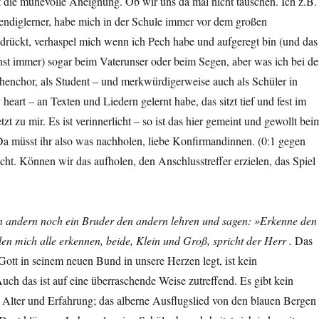
t die mühevolle Aneignung. Ob wir uns da mal nicht täuschen. Ich z.B.
endiglerner, habe mich in der Schule immer vor dem großen
drückt, verhaspel mich wenn ich Pech habe und aufgeregt bin (und das
nst immer) sogar beim Vaterunser oder beim Segen, aber was ich bei d
henchor, als Student – und merkwürdigerweise auch als Schüler in
heart – an Texten und Liedern gelernt habe, das sitzt tief und fest im
zt zu mir. Es ist verinnerlicht – so ist das hier gemeint und gewollt bei
Da müsst ihr also was nachholen, liebe Konfirmandinnen. (0:1 gegen
cht. Können wir das aufholen, den Anschlusstreffer erzielen, das Spiel
n andern noch ein Bruder den andern lehren und sagen: »Erkenne den
llen mich alle erkennen, beide, Klein und Groß, spricht der
Herr
.
Das
ott in seinem neuen Bund in unsere Herzen legt, ist kein
uch das ist auf eine überraschende Weise zutreffend. Es gibt kein
r Alter und Erfahrung; das alberne Ausflugslied von den blauen Bergen