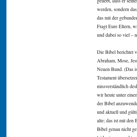
geliebt, dass er sein
werden, sondern das
das mit der gebunden
Fragt Eure Eltern, w
und dabei so viel – 
Die Bibel berichtet
Abraham, Mose, Jesu
Neuen Bund. (Das is
Testament übersetze
missverständlich des
wir heute unter eine
der Bibel anzuwenden
und aktuell und gülti
alte; das ist mit de
Bibel genau nicht gem