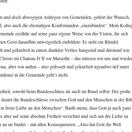
nden:
en und doch abwegigen Anliegen von Gemeinden, gehört der Wunsch,
, also auch die ehemaligen Konfirmanden „einzubinden“. Mein Kolle
meinde erzählte auf seine ganz eigene Weise von der Vision, die sich
hen Geist daraufhin unweigerlich einbildete: Er sieht ein Bündel
elt und geknebelt in einem dunklen Verlies hungernd und dürstend wie
Christo im Chateau D´If vor Marseille – das müssen wir uns mal wiede
a, aber von außen – also gefesselt und geknebelt irgendwo tief unter
ndener in die Gemeinde geht’s nicht.
iheit, sowohl beim Bundesschluss als auch im Bund selbst: Der große
 deutet die Bundeschlüsse zwischen Gott und den Menschen in der Bib
h in freier Liebe an den Menschen“. Barth meint, dass Gott ja auch ganz
r aber auf seine absolute Freiheit verzichtet und sich um der Liebe zu
an sie bindet – mit allen Konsequenzen: „Also hat Gott die Welt