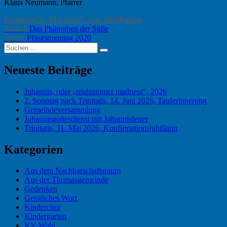
Klaus Neumann, Pfarrer
Autor
Veröffentlicht
Kategorien
Redaktion
31. Mai 2020
7. Juni 2020
Predigt
Beitragsnavigation
Vorheriger
am
Zurück
Das Phänomen der Stille
Nächster
Beitrag:
Weiter
Pfingstmontag 2020
Suchen
Beitrag:
Suchen
nach:
Neueste Beiträge
Johannis, oder „midsummer madness“, 2026
2. Sonntag nach Trinitatis, 14. Juni 2026, Tauferinnerung
Gemeindeversammlung
Johannisgottesdienst mit Johannisfeuer
Trinitatis, 31. Mai 2026, Konfirmationsjubiläum
Kategorien
Aus dem Nachbarschaftsraum
Aus der Thomasgemeinde
Gedenken
Geistliches Wort
Kinderchor
Kindergarten
KV-Wahl