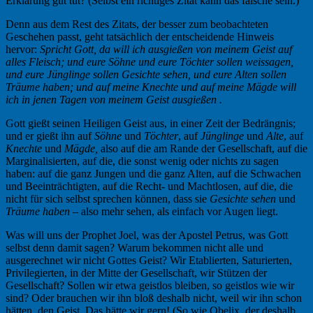
Erklärung gut tut? (Selbst ein richtiges Zitat kann das falsche sein.)
Denn aus dem Rest des Zitats, der besser zum beobachteten
Geschehen passt, geht tatsächlich der entscheidende Hinweis
hervor:
Spricht Gott, da will ich ausgießen von meinem Geist auf
alles Fleisch; und eure Söhne und eure Töchter sollen weissagen,
und eure Jünglinge sollen Gesichte sehen, und eure Alten sollen
Träume haben; und auf meine Knechte und auf meine Mägde will
ich in jenen Tagen von meinem Geist ausgießen .
Gott gießt seinen Heiligen Geist aus, in einer Zeit der Bedrängnis;
und er gießt ihn auf
Söhne
und
Töchter
, auf
Jünglinge
und
Alte
, auf
Knechte
und
Mägde,
also auf die am Rande der Gesellschaft, auf die
Marginalisierten, auf die, die sonst wenig oder nichts zu sagen
haben: auf die ganz Jungen und die ganz Alten, auf die Schwachen
und Beeinträchtigten, auf die Recht- und Machtlosen, auf die, die
nicht für sich selbst sprechen können, dass sie
Gesichte sehen
und
Träume haben
– also mehr sehen, als einfach vor Augen liegt.
Was will uns der Prophet Joel, was der Apostel Petrus, was Gott
selbst denn damit sagen? Warum bekommen nicht alle und
ausgerechnet wir nicht Gottes Geist? Wir Etablierten, Saturierten,
Privilegierten, in der Mitte der Gesellschaft, wir Stützen der
Gesellschaft? Sollen wir etwa geistlos bleiben, so geistlos wie wir
sind? Oder brauchen wir ihn bloß deshalb nicht, weil wir ihn schon
hätten, den Geist. Das hätte wir gern! (So wie Obelix, der deshalb