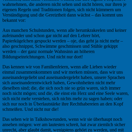
wahrnehmen, die anderen nicht sehen und nicht hören, nur ihren je
eigenen Regeln und Traditionen folgen, sich nicht kümmern um
Verständigung und die Gereiztheit dann wächst – das kommt uns
bekannt vor:
Aus manchen Schulstunden, wenn alle herumkrakeelen und keiner
aufeinander und schon gar nicht auf den Lehrer hört,
Papierkügelchen gespuckt werden – oje, das geht ja nicht mehr –
also geschnippst, Schwämme geschmissen und Stühle gekippt
werden – der ganz normale Wahnsinn an höheren
Bildungseinrichtungen. Und nicht nur dort!
Das kennen wir von Familienfeiern, wenn alle Lieben wieder
einmal zusammenkommen und wir merken müssen, dass wir uns
auseinandergeliebt und auseinandergelebt haben, unsere Sprachen
sich auseinanderentwickelt haben, Gewohnheiten nicht mehr
dieselben sind; die, die sich noch nie so grün waren, sich immer
noch nicht mögen; und die, die einst ein Herz und eine Seele waren,
sich nicht mehr verstehen, sich nichts mehr zu sagen haben; oder
sich nur noch in Überlautstärke ihre Rechthabereien an den Kopf
schmeißen. Und nicht nur die!
Das sehen wir in Talkshowrunden, wenn wir sie überhaupt noch
ansehen mögen: wer am lautesten schreit, hat zwar ziemlich sicher
unrecht, aber glaubt damit, wenigstens gehört zu werden, und mit