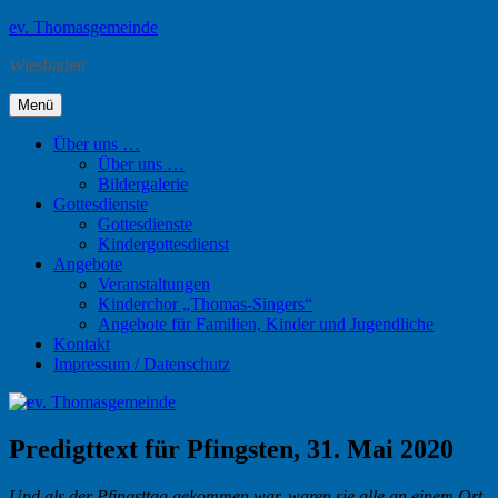
Zum
ev. Thomasgemeinde
Inhalt
Wiesbaden
springen
Menü
Über uns …
Über uns …
Bildergalerie
Gottesdienste
Gottesdienste
Kindergottesdienst
Angebote
Veranstaltungen
Kinderchor „Thomas-Singers“
Angebote für Familien, Kinder und Jugendliche
Kontakt
Impressum / Datenschutz
Predigttext für Pfingsten, 31. Mai 2020
Und als der Pfingsttag gekommen war, waren sie alle an einem Ort