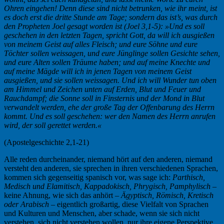
Ohren eingehen! Denn diese sind nicht betrunken, wie ihr meint, ist
es doch erst die dritte Stunde am Tage; sondern das ist’s, was durch
den Propheten Joel gesagt worden ist (Joel 3,1-5): »Und es soll
geschehen in den letzten Tagen, spricht Gott, da will ich ausgießen
von meinem Geist auf alles Fleisch; und eure Söhne und eure
Töchter sollen weissagen, und eure Jünglinge sollen Gesichte sehen,
und eure Alten sollen Träume haben; und auf meine Knechte und
auf meine Mägde will ich in jenen Tagen von meinem Geist
ausgießen, und sie sollen weissagen. Und ich will Wunder tun oben
am Himmel und Zeichen unten auf Erden, Blut und Feuer und
Rauchdampf; die Sonne soll in Finsternis und der Mond in Blut
verwandelt werden, ehe der große Tag der Offenbarung des Herrn
kommt. Und es soll geschehen: wer den Namen des Herrn anrufen
wird, der soll gerettet werden.«
(Apostelgeschichte 2,1-21)
Alle reden durcheinander, niemand hört auf den anderen, niemand
versteht den anderen, sie sprechen in ihren verschiedenen Sprachen,
kommen sich gegenseitig spanisch vor, was sage ich:
Parthisch,
Medisch und Elamitisch, Kappadokisch, Phrygisch, Pamphylisch
–
keine Ahnung, wie sich das anhört –
Ägyptisch, Römisch, Kretisch
oder Arabisch
– eigentlich großartig, diese Vielfalt von Sprachen
und Kulturen und Menschen, aber schade, wenn sie sich nicht
verstehen, sich nicht verstehen wollen, nur ihre eigene Perspektive