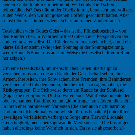
keinen Zaubertrank mehr bekommt, weil er als Kind schon
reingefallen ist? Das träumt der Obelix in mir, berauscht und voll des
süßen Weins, den wir mit goldenen Löffeln geschlürft hätten. Aber
selbst Obelix ist immer wieder scharf auf neuen Zaubertrank.)
Tatsächlich weht Gottes Geist – das ist die Pfingstbotschaft – von
den Rändern her. In Wahrheit öffnet Gottes Geist Perspektiven der
anderen unserer selbst. Die Ränder werden ausgeleuchtet, damit ein
klares Bild entsteht. (Wie jeden Sonntag in der Sonntagszeitung,
wenn Hauck&Bauer uns auf ihre Weise die Gesellschaft vom Rand
her zeigen.)
Um eine Gesellschaft, um menschliches Leben überhaupt zu
verstehen, muss man die am Rande der Gesellschaft sehen, ihre
Armen, ihre Alten, ihre Schwachen, ihre Fremden, ihre Behinderten
verstehen, die Unbedeutenden, die die nichts zu sagen haben, die
Risikogruppen. Die Sichtweise derer am Rande ist der Schlüssel.
(Sogar die der Spinner: Und so wären auch Wahrheitsmomente der
oben genannten Randfiguren am „idiot fringe“ zu stärken, die sich ja
in ihren eher harmloseren Varianten [die aber auch nicht harmlos
sind, noch nicht einmal, wenn wir sie für uns behalten!] unter ihrer
jeweiligen Verfallsform verbergen: Sorge ums Tierwohl, soziale
Gerechtigkeit, menschenzugewandte Medizin etc. – Die bösartigen
haben allerdings keine Wahrheit in sich. Da ist sie abgestorben.)