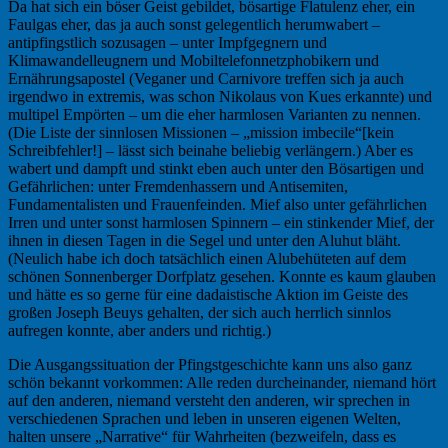
Da hat sich ein böser Geist gebildet, bösartige Flatulenz eher, ein
Faulgas eher, das ja auch sonst gelegentlich herumwabert –
antipfingstlich sozusagen – unter Impfgegnern und
Klimawandelleugnern und Mobiltelefonnetzphobikern und
Ernährungsapostel (Veganer und Carnivore treffen sich ja auch
irgendwo in extremis, was schon Nikolaus von Kues erkannte) und
multipel Empörten – um die eher harmlosen Varianten zu nennen.
(Die Liste der sinnlosen Missionen – „mission imbecile“[kein
Schreibfehler!] – lässt sich beinahe beliebig verlängern.) Aber es
wabert und dampft und stinkt eben auch unter den Bösartigen und
Gefährlichen: unter Fremdenhassern und Antisemiten,
Fundamentalisten und Frauenfeinden. Mief also unter gefährlichen
Irren und unter sonst harmlosen Spinnern – ein stinkender Mief, der
ihnen in diesen Tagen in die Segel und unter den Aluhut bläht.
(Neulich habe ich doch tatsächlich einen Alubehüteten auf dem
schönen Sonnenberger Dorfplatz gesehen. Konnte es kaum glauben
und hätte es so gerne für eine dadaistische Aktion im Geiste des
großen Joseph Beuys gehalten, der sich auch herrlich sinnlos
aufregen konnte, aber anders und richtig.)
Die Ausgangssituation der Pfingstgeschichte kann uns also ganz
schön bekannt vorkommen: Alle reden durcheinander, niemand hört
auf den anderen, niemand versteht den anderen, wir sprechen in
verschiedenen Sprachen und leben in unseren eigenen Welten,
halten unsere „Narrative“ für Wahrheiten (bezweifeln, dass es