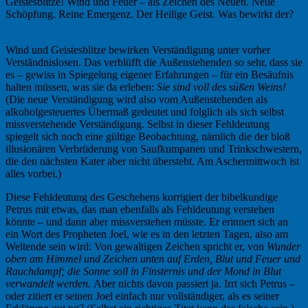
Geistesblitze! Wind und Feuer – als Zeichen des Neuen. Neue
Schöpfung. Reine Emergenz. Der Heilige Geist. Was bewirkt der?
Wind und Geistesblitze bewirken Verständigung unter vorher
Verständnislosen. Das verblüfft die Außenstehenden so sehr, dass sie
es – gewiss in Spiegelung eigener Erfahrungen – für ein Besäufnis
halten müssen, was sie da erleben:
Sie sind voll des süßen Weins!
(Die neue Verständigung wird also vom Außenstehenden als
alkoholgesteuertes Übermaß gedeutet und folglich als sich selbst
missverstehende Verständigung. Selbst in dieser Fehldeutung
spiegelt sich noch eine gültige Beobachtung, nämlich die der bloß
illusionären Verbrüderung von Saufkumpanen und Trinkschwestern,
die den nächsten Kater aber nicht übersteht. Am Aschermittwoch ist
alles vorbei.)
Diese Fehldeutung des Geschehens korrigiert der bibelkundige
Petrus mit etwas, das man ebenfalls als Fehldeutung verstehen
könnte – und dann aber missverstehen müsste. Er erinnert sich an
ein Wort des Propheten Joel, wie es in den letzten Tagen, also am
Weltende sein wird: Von gewaltigen Zeichen spricht er, von
Wunder
oben am Himmel und Zeichen unten auf Erden, Blut und Feuer und
Rauchdampf; die Sonne soll in Finsternis und der Mond in Blut
verwandelt werden.
Aber nichts davon passiert ja. Irrt sich Petrus –
oder zitiert er seinen Joel einfach nur vollständiger, als es seiner