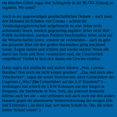
ein bisschen Glück sogar eine Schlagzeile in der BLÖD-Zeitung zu
ergattern. Wo sonst?
Auch in der gegenwärtigen gesellschaftlichen Debatte – nach zwei,
drei Monaten im Schatten von Corona – scheint die
Verständigungsbereitschaft aufgebraucht zu sein: lieber nicht
aufeinander hören, sondern gegenseitig angiften; lieber nicht über
Politik nachdenken, sondern Politiker beschimpfen; lieber nicht auf
die Wissenschaftler hören, sondern sie verleumden – auch da geht
das genannte Blatt mit den großen Buchstaben giftig leuchtend
voran; Ängste nutzen und schüren und wieder nutzen! Wenn alle
durch das Neue und Böse verunsichert sind, die Unsicherheit
vergrößern! Vielleicht lässt sich daraus ein Gewinn erzielen.
Dann sagen sich politische und andere Idioten: „Was, Corona-
Bazillus? Hab noch nie nicht keinen gesehen“. „Das sind doch alles
Verschwörer“, sagen die neuen Verschwörer, diese Geisterfahrer des
Ungeistes („Was?
Ein
Geisterfahrer auf der A3? Hunderte!“) –
verdrängen mal schnell die LKW-Kolonnen mit den Särgen in
Bergamo, die Sterbezelte in New York, das jederzeit drohende
Inferno auch bei uns – und verbinden sich auch noch mit den uralten
Hassern gegen die phantasierte Weltverschwörung des ewigen Erb-
und Erzfeindes („Ist doch klar, wer daran Schuld ist. Die, die schon
immer Schuld waren“.)