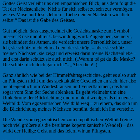
Gottes Geist verleiht uns den empathischen Blick, aus dem folgt die
Tat der Nächstenliebe: Nichts für sich selbst zu sein zur vermögen,
wie es Mose und Jesus lehren: „Liebe deinen Nächsten wie dich
selbst.“ Das ist die Gabe des Geistes.
Gut möglich, dass ausgerechnet die Gesichtsmaske zum Symbol
unserer Krise und ihrer Überwindung wird. Zugegeben, sie nervt,
sie behindert das Atmen, sie verdeckt unsere Persönlichkeit, unser
Ich, sie schützt nicht einmal den, der sie trägt – aber sie schützt
meinen Nächsten, sie zeigt und erweist darin meine Nächstenliebe –
und erst darin schützt sie auch mich. („Warum trägst du die Maske?
Die schützt dich doch gar nicht.“- „Aber dich!“)
Ganz ähnlich wie bei der Himmelfahrtsgeschichte, geht es also auch
an Pfingsten nicht um das spektakuläre Geschehen an sich, hier also
nicht eigentlich um Windesbrausen und Feuerflammen; das kann
sogar vom Sinn der Sache ablenken. Es geht vielmehr um eine
Umkehrung der Blickrichtung und um nicht weniger als ein neues
Weltbild: Vom egozentrischen Weltbild weg – zu einem, das sich um
die Blickrichtung meines Nächsten bemüht, damit ich ihn verstehe.
Die Wende vom egozentrischen zum empathischen Weltbild (eine
noch viel größere als die berühmte kopernikanische Wende!) – das
wirkt der Heilige Geist und das feiern wir an Pfingsten.