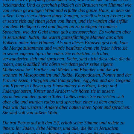
beieinander. Und es geschah plötzlich ein Brausen vom Himmel wie
von einem gewaltigen Wind und erfüllte das ganze Haus, in dem sie
saßen. Und es erschienen ihnen Zungen, zerteilt wie von Feuer; und
er setzte sich auf einen jeden von ihnen, und sie wurden alle erfüllt
von dem Heiligen Geist und fingen an zu predigen in andern
Sprachen, wie der Geist ihnen gab auszusprechen. Es wohnten aber
in Jerusalem Juden, die waren gottesfürchtige Männer aus allen
Völkern unter dem Himmel. Als nun dieses Brausen geschah, kam
die Menge zusammen und wurde bestürzt; denn ein jeder hörte sie
in seiner eigenen Sprache reden. Sie entsetzten sich aber,
verwunderten sich und sprachen: Siehe, sind nicht diese alle, die da
reden, aus Galiläa? Wie hören wir denn jeder seine eigene
Muttersprache? Parther und Meder und Elamiter und die wir
wohnen in Mesopotamien und Judäa, Kappadozien, Pontus und der
Provinz Asien, Phrygien und Pamphylien, Ägypten und der Gegend
von Kyrene in Libyen und Einwanderer aus Rom, Juden und
Judengenossen, Kreter und Araber: wir hören sie in unsern
Sprachen von den großen Taten Gottes reden. Sie entsetzten sich
aber alle und wurden ratlos und sprachen einer zu dem andern:
Was will das werden? Andere aber hatten ihren Spott und sprachen:
Sie sind voll von süßem Wein.
Da trat Petrus auf mit den Elf, erhob seine Stimme und redete zu
ihnen: Ihr Juden, liebe Männer, und alle, die ihr in Jerusalem
wohnt, das sei euch kundgetan, und lasst meine Worte zu euren