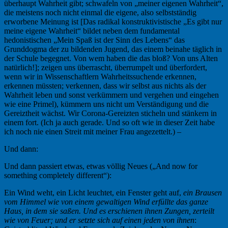
überhaupt Wahrheit gibt; schwafeln von „meiner eigenen Wahrheit“,
die meistens noch nicht einmal die eigene, also selbstständig
erworbene Meinung ist [Das radikal konstruktivistische „Es gibt nur
meine eigene Wahrheit“ bildet neben dem fundamental
hedonistischen „Mein Spaß ist der Sinn des Lebens“ das
Grunddogma der zu bildenden Jugend, das einem beinahe täglich in
der Schule begegnet. Von wem haben die das bloß? Von uns Alten
natürlich!]; zeigen uns überrascht, überrumpelt und überfordert,
wenn wir in Wissenschaftlern Wahrheitssuchende erkennen,
erkennen müssten; verkennen, dass wir selbst aus nichts als der
Wahrheit leben und sonst verkümmern und vergehen und eingehen
wie eine Primel), kümmern uns nicht um Verständigung und die
Gereiztheit wächst. Wir Corona-Gereizten sticheln und stänkern in
einem fort. (Ich ja auch gerade. Und so oft wie in dieser Zeit habe
ich noch nie einen Streit mit meiner Frau angezettelt.) –
Und dann:
Und dann passiert etwas, etwas völlig Neues („And now for
something completely different“):
Ein Wind weht, ein Licht leuchtet, ein Fenster geht auf,
ein Brausen
vom Himmel wie von einem gewaltigen Wind erfüllte das ganze
Haus, in dem sie saßen. Und es erschienen ihnen Zungen, zerteilt
wie von Feuer; und er setzte sich auf einen jeden von ihnen
: