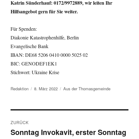
Katrin Sünderhauf: 0172/9972889, wir leiten Ihr
Hilfsangebot gern für Sie weiter.
Für Spenden:
Diakonie Katastrophenhilfe, Berlin
Evangelische Bank
IBAN: DE68 5206 0410 0000 5025 02
BIC: GENODEF1EK1
Stichwort: Ukraine Krise
Autor
Veröffentlicht
Kategorien
Redaktion
8. März 2022
Aus der Thomasgemeinde
am
Beitragsnavigation
ZURÜCK
Sonntag Invokavit, erster Sonntag
Vorheriger