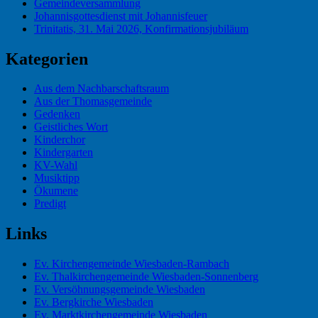
Gemeindeversammlung
Johannisgottesdienst mit Johannisfeuer
Trinitatis, 31. Mai 2026, Konfirmationsjubiläum
Kategorien
Aus dem Nachbarschaftsraum
Aus der Thomasgemeinde
Gedenken
Geistliches Wort
Kinderchor
Kindergarten
KV-Wahl
Musiktipp
Ökumene
Predigt
Links
Ev. Kirchengemeinde Wiesbaden-Rambach
Ev. Thalkirchengemeinde Wiesbaden-Sonnenberg
Ev. Versöhnungsgemeinde Wiesbaden
Ev. Bergkirche Wiesbaden
Ev. Marktkirchengemeinde Wiesbaden