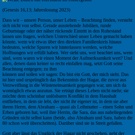
(Genesis 16,13; Jahreslosung 2023)
Dass wir – unsere Person, unser Leben – Beachtung finden, versteht
sich nicht von selbst. Gerade ausstehende Jubiläen, runde
Geburtstage oder der näher rückende Eintritt in den Ruhestand
lassen uns fragen, welchen Unterschied unser Leben gemacht haben
könnte, wem wir etwas über den direkten Familienkreis hinaus
bedeuten, welche Spuren wir hinterlassen werden, welche
Hoffnungen wir erfüllt haben. Wer sieht uns, wer beachtet uns, wem
sind, wem waren wir einen Moment der Aufmerksamkeit wert? Und
allen, denen dann keiner so recht einfallen mag, setzt Gott seine
Beachtung entgegen; zu ihm
können und sollen wir sagen: Du bist ein Gott, der mich sieht. Das
ist hier und ursprünglich das Bekenntnis der Hagar, die zuvor aus
Verzweiflung in die Wüsteneinsamkeit gegangen war, um sich da
womöglich etwas anzutun. Sie erträgt dieses Leben nicht mehr; sie
möchte dem scheinbar unlösbaren Konflikt in dem Haushalt
entfliehen, in dem sie lebt, der nicht ihr eigener ist, in dem sie aber
ihrem Herrn, dem Abraham – quasi als Leihmutter – einen Sohn und
Erben geboren hat, weil ihre Herrin, die Sara, das aus naheliegenden
Gründen nicht selbst kann (beide, also Abraham und Sara, haben die
80 schon weit überschritten). Darüber sind sie in Streit gefallen.
Gott aber lässt das Unglück der Hagar nicht geschehen, geht der