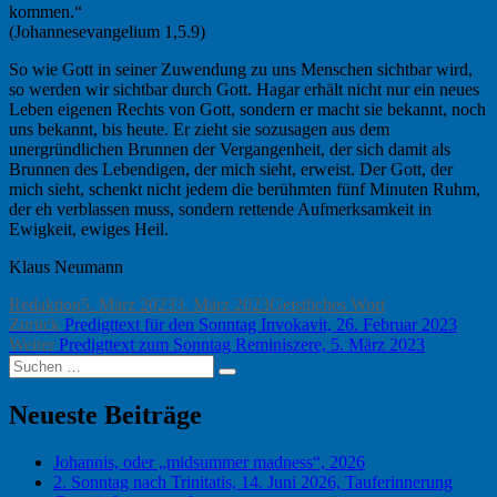
kommen.“
(Johannesevangelium 1,5.9)
So wie Gott in seiner Zuwendung zu uns Menschen sichtbar wird,
so werden wir sichtbar durch Gott. Hagar erhält nicht nur ein neues
Leben eigenen Rechts von Gott, sondern er macht sie bekannt, noch
uns bekannt, bis heute. Er zieht sie sozusagen aus dem
unergründlichen Brunnen der Vergangenheit, der sich damit als
Brunnen des Lebendigen, der mich sieht, erweist. Der Gott, der
mich sieht, schenkt nicht jedem die berühmten fünf Minuten Ruhm,
der eh verblassen muss, sondern rettende Aufmerksamkeit in
Ewigkeit, ewiges Heil.
Klaus Neumann
Autor
Veröffentlicht
Kategorien
Redaktion
5. März 2023
3. März 2023
Geistliches Wort
Beitragsnavigation
Vorheriger
am
Zurück
Predigttext für den Sonntag Invokavit, 26. Februar 2023
Nächster
Beitrag:
Weiter
Predigttext zum Sonntag Reminiszere, 5. März 2023
Suchen
Beitrag:
Suchen
nach:
Neueste Beiträge
Johannis, oder „midsummer madness“, 2026
2. Sonntag nach Trinitatis, 14. Juni 2026, Tauferinnerung