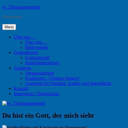
Zum
ev. Thomasgemeinde
Inhalt
Wiesbaden
springen
Menü
Über uns …
Über uns …
Bildergalerie
Gottesdienste
Gottesdienste
Kindergottesdienst
Angebote
Veranstaltungen
Kinderchor „Thomas-Singers“
Angebote für Familien, Kinder und Jugendliche
Kontakt
Impressum / Datenschutz
Du bist ein Gott, der mich sieht