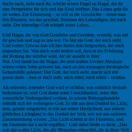
Sache nach, sieht nach ihr, schickt seinen Engel zu Hagar, der ihr
eine Perspektive für sich und das Kind eröffnet. Das Leben geht für
sie weiter. Zur Erinnerung – so will es die Geschichte – nennt man
den Brunnen, wo das geschah: Brunnen des Lebendigen, der mich
sieht. Der lebendige Gott schöpft neues Leben.
Und Hagar, die von Gott Gesehene und Gerettete, versteht, was mit
ihr geschah und sagt es uns vor: Du bist ein Gott, der mich sieht.
Und weiter: Gewiss hab ich hier hinter dem hergesehen, der mich
angesehen hat. Was doch wohl heißen soll, dass in der Erfahrung
der Rettung der sichtbar wird, der sie ansieht in ihrer
Not. Und damit hat die Hagar, die dem uralten Urvater Abraham
seinen ersten Sohn geboren hat, auch an uns sozusagen theologische
Geburtshilfe geleistet: Der Gott, der mich sieht, macht sich mir
genau darin – dass er mich sieht, mich rettet, mich erlöst – sichtbar.
Als sehender, rettender Gott wird er sichtbar, was natürlich deshalb
bedeutsam ist, weil Gott damit seine Unsichtbarkeit, seine ihm
wesentliche Verborgenheit verlässt. In seinem Rettungshandeln
enthüllt sich der verborgene Gott. Er tritt aus dem Dunkel ins Licht;
nein, gerade umgekehrt: er tritt aus seiner Herrlichkeit, aus seinem
göttlichen Lichtglanz in das Dunkel der Welt, wie wir aus anderem
Zusammenhang wissen: „Das Licht scheint in der Finsternis, und
die Finsternis hat´s nicht ergriffen.“ Und dabei bleibt es nicht: „Das
war das wahre Licht, das alle Menschen erleuchtet, die in diese Welt