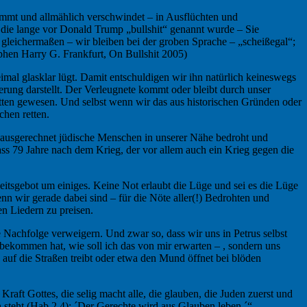
immt und allmählich verschwindet – in Ausflüchten und
 die lange vor Donald Trump „bullshit“ genannt wurde – Sie
 gleichermaßen – wir bleiben bei der groben Sprache – „scheißegal“;
phen Harry G. Frankfurt, On Bullshit 2005)
mal glasklar lügt. Damit entschuldigen wir ihn natürlich keineswegs
derung darstellt. Der Verleugnete kommt oder bleibt durch unser
etten gewesen. Und selbst wenn wir das aus historischen Gründen oder
chen retten.
ausgerechnet jüdische Menschen in unserer Nähe bedroht und
 dass 79 Jahre nach dem Krieg, der vor allem auch ein Krieg gegen die
keitsgebot um einiges. Keine Not erlaubt die Lüge und sei es die Lüge
 wir gerade dabei sind – für die Nöte aller(!) Bedrohten und
n Liedern zu preisen.
 Nachfolge verweigern. Und zwar so, dass wir uns in Petrus selbst
nbekommen hat, wie soll ich das von mir erwarten – , sondern uns
uf die Straßen treibt oder etwa den Mund öffnet bei blöden
Kraft Gottes, die selig macht alle, die glauben, die Juden zuerst und
 steht (Hab 2,4): ´Der Gerechte wird aus Glauben leben.´“