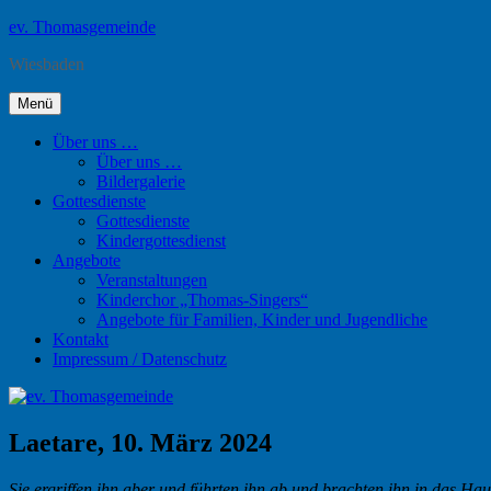
Zum
ev. Thomasgemeinde
Inhalt
Wiesbaden
springen
Menü
Über uns …
Über uns …
Bildergalerie
Gottesdienste
Gottesdienste
Kindergottesdienst
Angebote
Veranstaltungen
Kinderchor „Thomas-Singers“
Angebote für Familien, Kinder und Jugendliche
Kontakt
Impressum / Datenschutz
Laetare, 10. März 2024
Sie ergriffen ihn aber und führten ihn ab und brachten ihn in das Ha