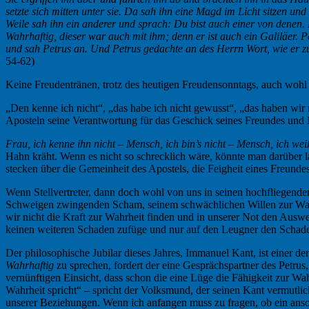
setzte sich mitten unter sie. Da sah ihn eine Magd im Licht sitzen u
Weile sah ihn ein anderer und sprach: Du bist auch einer von denen. 
Wahrhaftig, dieser war auch mit ihm; denn er ist auch ein Galiläer.
und sah Petrus an. Und Petrus gedachte an des Herrn Wort, wie er zu
54-62)
Keine Freudentränen, trotz des heutigen Freudensonntags, auch wohl
„Den kenne ich nicht“, „das habe ich nicht gewusst“, „das haben wir
Aposteln seine Verantwortung für das Geschick seines Freundes und M
Frau, ich kenne ihn nicht – Mensch, ich bin’s nicht – Mensch, ich wei
Hahn kräht. Wenn es nicht so schrecklich wäre, könnte man darüber 
stecken über die Gemeinheit des Apostels, die Feigheit eines Freundes,
Wenn Stellvertreter, dann doch wohl von uns in seinen hochfliegende
Schweigen zwingenden Scham, seinem schwächlichen Willen zur Wahrh
wir nicht die Kraft zur Wahrheit finden und in unserer Not den Ausw
keinen weiteren Schaden zufüge und nur auf den Leugner den Schaden 
Der philosophische Jubilar dieses Jahres, Immanuel Kant, ist einer d
Wahrhaftig
zu sprechen, fordert der eine Gesprächspartner des Petrus,
vernünftigen Einsicht, dass schon die eine Lüge die Fähigkeit zur 
Wahrheit spricht“ – spricht der Volksmund, der seinen Kant vermutlich
unserer Beziehungen. Wenn ich anfangen muss zu fragen, ob ein ansons