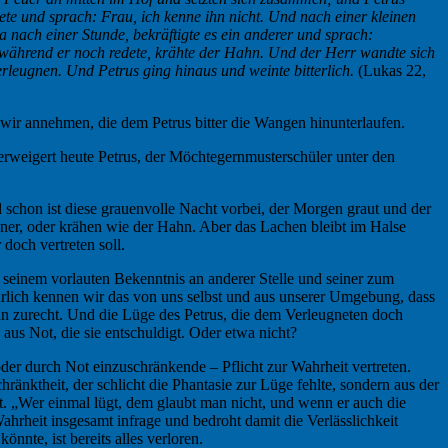
ete und sprach: Frau, ich kenne ihn nicht. Und nach einer kleinen
a nach einer Stunde, bekräftigte es ein anderer und sprach:
d, während er noch redete, krähte der Hahn. Und der Herr wandte sich
rleugnen. Und Petrus ging hinaus und weinte bitterlich.
(Lukas 22,
wir annehmen, die dem Petrus bitter die Wangen hinunterlaufen.
erweigert heute Petrus, der Möchtegernmusterschüler unter den
 schon ist diese grauenvolle Nacht vorbei, der Morgen graut und der
ner, oder krähen wie der Hahn. Aber das Lachen bleibt im Halse
 doch vertreten soll.
 seinem vorlauten Bekenntnis an anderer Stelle und seiner zum
rlich kennen wir das von uns selbst und aus unserer Umgebung, dass
ann zurecht. Und die Lüge des Petrus, die dem Verleugneten doch
us Not, die sie entschuldigt. Oder etwa nicht?
oder durch Not einzuschränkende – Pflicht zur Wahrheit vertreten.
ränktheit, der schlicht die Phantasie zur Lüge fehlte, sondern aus der
. „Wer einmal lügt, dem glaubt man nicht, und wenn er auch die
ahrheit insgesamt infrage und bedroht damit die Verlässlichkeit
nte, ist bereits alles verloren.