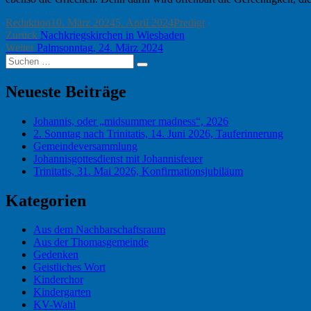
Autor
Veröffentlicht
Kategorien
Redaktion
10. März 2024
5. April 2024
Predigt
Beitragsnavigation
Vorheriger
am
Zurück
Nachkriegskirchen in Wiesbaden
Nächster
Beitrag:
Weiter
Palmsonntag, 24. März 2024
Suchen
Beitrag:
Suchen
nach:
Neueste Beiträge
Johannis, oder „midsummer madness“, 2026
2. Sonntag nach Trinitatis, 14. Juni 2026, Tauferinnerung
Gemeindeversammlung
Johannisgottesdienst mit Johannisfeuer
Trinitatis, 31. Mai 2026, Konfirmationsjubiläum
Kategorien
Aus dem Nachbarschaftsraum
Aus der Thomasgemeinde
Gedenken
Geistliches Wort
Kinderchor
Kindergarten
KV-Wahl