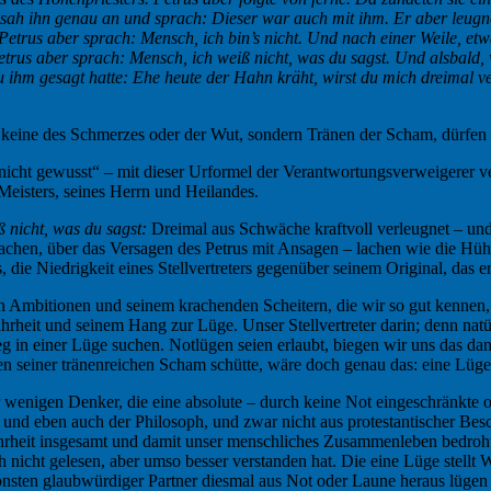
nd sah ihn genau an und sprach: Dieser war auch mit ihm. Er aber leugn
Petrus aber sprach: Mensch, ich bin’s nicht. Und nach einer Weile, etw
 Petrus aber sprach: Mensch, ich weiß nicht, was du sagst. Und alsbal
 ihm gesagt hatte: Ehe heute der Hahn kräht, wirst du mich dreimal ve
 keine des Schmerzes oder der Wut, sondern Tränen der Scham, dürfen 
 nicht gewusst“ – mit dieser Urformel der Verantwortungsverweigerer v
eisters, seines Herrn und Heilandes.
ß nicht, was du sagst:
Dreimal aus Schwäche kraftvoll verleugnet – und
lachen, über das Versagen des Petrus mit Ansagen – lachen wie die Hüh
 die Niedrigkeit eines Stellvertreters gegenüber seinem Original, das er
n Ambitionen und seinem krachenden Scheitern, die wir so gut kennen,
eit und seinem Hang zur Lüge. Unser Stellvertreter darin; denn natü
eg in einer Lüge suchen. Notlügen seien erlaubt, biegen wir uns das d
seiner tränenreichen Scham schütte, wäre doch genau das: eine Lüge a
er wenigen Denker, die eine absolute – durch keine Not eingeschränkte 
 und eben auch der Philosoph, und zwar nicht aus protestantischer Besch
Wahrheit insgesamt und damit unser menschliches Zusammenleben bedroht
 nicht gelesen, aber umso besser verstanden hat. Die eine Lüge stellt W
ten glaubwürdiger Partner diesmal aus Not oder Laune heraus lügen kön