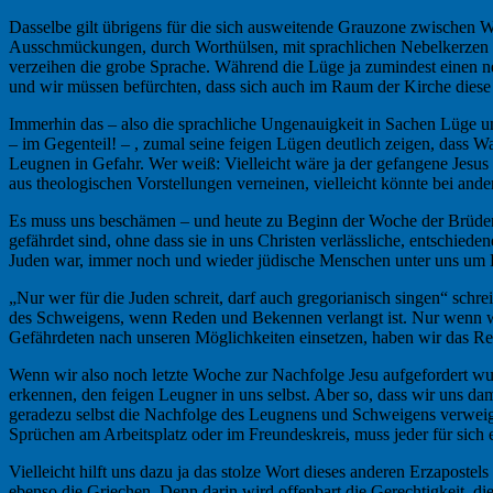
Dasselbe gilt übrigens für die sich ausweitende Grauzone zwischen 
Ausschmückungen, durch Worthülsen, mit sprachlichen Nebelkerzen un
verzeihen die grobe Sprache. Während die Lüge ja zumindest einen ne
und wir müssen befürchten, dass sich auch im Raum der Kirche diese 
Immerhin das – also die sprachliche Ungenauigkeit in Sachen Lüge und
– im Gegenteil! – , zumal seine feigen Lügen deutlich zeigen, dass Wa
Leugnen in Gefahr. Wer weiß: Vielleicht wäre ja der gefangene Jesus
aus theologischen Vorstellungen verneinen, vielleicht könnte bei an
Es muss uns beschämen – und heute zu Beginn der Woche der Brüder
gefährdet sind, ohne dass sie in uns Christen verlässliche, entschied
Juden war, immer noch und wieder jüdische Menschen unter uns um 
„Nur wer für die Juden schreit, darf auch gregorianisch singen“ schre
des Schweigens, wenn Reden und Bekennen verlangt ist. Nur wenn wir
Gefährdeten nach unseren Möglichkeiten einsetzen, haben wir das Rec
Wenn wir also noch letzte Woche zur Nachfolge Jesu aufgefordert wurd
erkennen, den feigen Leugner in uns selbst. Aber so, dass wir uns da
geradezu selbst die Nachfolge des Leugnens und Schweigens verweige
Sprüchen am Arbeitsplatz oder im Freundeskreis, muss jeder für sich 
Vielleicht hilft uns dazu ja das stolze Wort dieses anderen Erzapostel
ebenso die Griechen. Denn darin wird offenbart die Gerechtigkeit, d