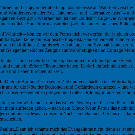
Wahrheit und Lüge, in der überhaupt das Interesse an Wahrheit verschw
d Wunderkerzen aller Art, „fake news“ und „alternative facts“ – und
gativen Bezug zur Wahrheit hat, ist dem „bullshit“ Lüge wie Wahrheit
unerfreuliche Sprachform ausbreitet. (vgl. den amerikanischen Philoso
 Wahrheit – können wir dem Petrus nicht vorwerfen, der ja gleich drei
hrhaftigkeit keine philosophische Frage ist, sondern eine ethische For
 durch ein kräftiges Zeugnis seiner Anhänger und Sympathisanten zu r
derer Gelegenheit solches Zeugnis aus Wahrhaftigkeit und Courage Mens
lichkeit – umso mehr beschämen, dass immer noch und gerade wieder 
ene und deutlich hörbare Fürsprecher haben. Es darf einfach nicht sein,
Leib und Leben fürchten müssen.
ibt Dietrich Bonhoeffer in seiner Zeit und verschärft so das Wahrhaftig
 uns für die Nöte der Bedrohten und Gefährdeten einsetzen – und wenn
ht, unser Seelenheil zu pflegen und Gottes Ordnung in unseren schöne
en, sollen wir heute – und das ist kein Widerspruch! – dem Petrus die
mit nicht zufrieden geben, – nach dem Motto: Wenn Petrus das nicht hi
rn und uns zu Jesus in unserem Nächsten bekennen. Ob uns das dann a
entscheiden.
s Paulus:„Denn ich schäme mich des Evangeliums nicht; denn es ist eine 
ie vor Gott gilt, welche kommt aus Glauben in Glauben; wie geschrieben