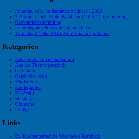
Johannis, oder „midsummer madness“, 2026
2. Sonntag nach Trinitatis, 14. Juni 2026, Tauferinnerung
Gemeindeversammlung
Johannisgottesdienst mit Johannisfeuer
Trinitatis, 31. Mai 2026, Konfirmationsjubiläum
Kategorien
Aus dem Nachbarschaftsraum
Aus der Thomasgemeinde
Gedenken
Geistliches Wort
Kinderchor
Kindergarten
KV-Wahl
Musiktipp
Ökumene
Predigt
Links
Ev. Kirchengemeinde Wiesbaden-Rambach