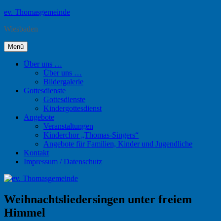
Zum
ev. Thomasgemeinde
Inhalt
Wiesbaden
springen
Menü
Über uns …
Über uns …
Bildergalerie
Gottesdienste
Gottesdienste
Kindergottesdienst
Angebote
Veranstaltungen
Kinderchor „Thomas-Singers“
Angebote für Familien, Kinder und Jugendliche
Kontakt
Impressum / Datenschutz
Weihnachtsliedersingen unter freiem
Himmel