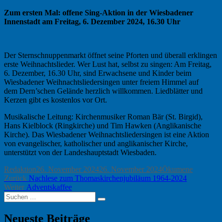
Zum ersten Mal: offene Sing-Aktion in der Wiesbadener
Innenstadt am Freitag, 6. Dezember 2024, 16.30 Uhr
Der Sternschnuppenmarkt öffnet seine Pforten und überall erklingen
erste Weihnachtslieder. Wer Lust hat, selbst zu singen: Am Freitag,
6. Dezember, 16.30 Uhr, sind Erwachsene und Kinder beim
Wiesbadener Weihnachtsliedersingen unter freiem Himmel auf
dem Dern’schen Gelände herzlich willkommen. Liedblätter und
Kerzen gibt es kostenlos vor Ort.
Musikalische Leitung: Kirchenmusiker Roman Bär (St. Birgid),
Hans Kielblock (Ringkirche) und Tim Hawken (Anglikanische
Kirche). Das Wiesbadener Weihnachtsliedersingen ist eine Aktion
von evangelischer, katholischer und anglikanischer Kirche,
unterstützt von der Landeshauptstadt Wiesbaden.
Autor
Veröffentlicht
Kategorien
Redaktion
26. November 2024
26. November 2024
Ökumene
Beitragsnavigation
Vorheriger
am
Zurück
Nachlese zum Thomaskirchenjubiläum 1964-2024
Nächster
Beitrag:
Weiter
Adventskaffee
Suchen
Beitrag:
Suchen
nach:
Neueste Beiträge