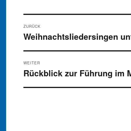
Beitragsnavigation
ZURÜCK
Weihnachtsliedersingen un
Vorheriger
Beitrag:
WEITER
Rückblick zur Führung im
Nächster
Beitrag: