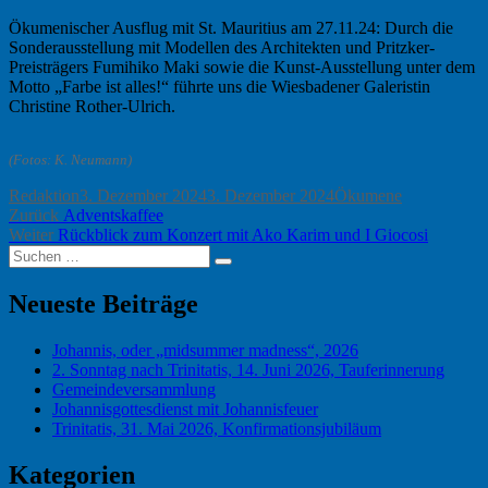
Ökumenischer Ausflug mit St. Mauritius am 27.11.24: Durch die
Sonderausstellung mit Modellen des Architekten und Pritzker-
Preisträgers Fumihiko Maki sowie die Kunst-Ausstellung unter dem
Motto „Farbe ist alles!“ führte uns die Wiesbadener Galeristin
Christine Rother-Ulrich.
(Fotos: K. Neumann)
Autor
Veröffentlicht
Kategorien
Redaktion
3. Dezember 2024
3. Dezember 2024
Ökumene
Beitragsnavigation
Vorheriger
am
Zurück
Adventskaffee
Nächster
Beitrag:
Weiter
Rückblick zum Konzert mit Ako Karim und I Giocosi
Suchen
Beitrag:
Suchen
nach:
Neueste Beiträge
Johannis, oder „midsummer madness“, 2026
2. Sonntag nach Trinitatis, 14. Juni 2026, Tauferinnerung
Gemeindeversammlung
Johannisgottesdienst mit Johannisfeuer
Trinitatis, 31. Mai 2026, Konfirmationsjubiläum
Kategorien