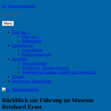
Zum
ev. Thomasgemeinde
Inhalt
Wiesbaden
springen
Menü
Über uns …
Über uns …
Bildergalerie
Gottesdienste
Gottesdienste
Kindergottesdienst
Angebote
Veranstaltungen
Kinderchor „Thomas-Singers“
Angebote für Familien, Kinder und Jugendliche
Kontakt
Impressum / Datenschutz
Rückblick zur Führung im Museum
Reinhard Ernst