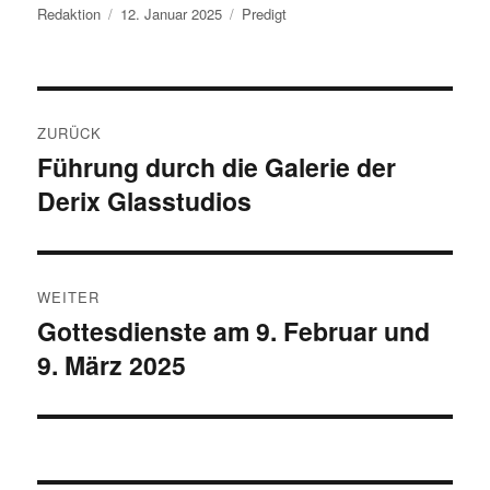
Autor
Veröffentlicht
Kategorien
Redaktion
12. Januar 2025
Predigt
am
Beitragsnavigation
ZURÜCK
Führung durch die Galerie der
Vorheriger
Derix Glasstudios
Beitrag:
WEITER
Gottesdienste am 9. Februar und
Nächster
9. März 2025
Beitrag: