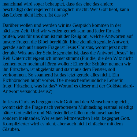
manchmal wird sogar behauptet, dass das eine das andere
beschädigt oder regelrecht unmöglich macht: Wer Gott liebt, kann
das Leben nicht lieben. Ist das so?
Darüber wollen und werden wir ins Gespräch kommen in der
nächsten Zeit. Und wir werden gemeinsam und jeder für sich
prüfen, was für uns dran ist mit der Religion, welche Antworten auf
unsere Fragen die Bibel bereithält. Eine ziemlich geniale Antwort,
gerade auch auf unsere Frage ist Jesus Christus, womit jetzt nicht
der alte Witz aus der Schule gemeint ist, dass die Antwort „Jesus“ im
Reli-Unterricht eigentlich immer stimmt (Für die, die den Witz nicht
kennen oder nochmal hören wollen: Einer der Schüler, nennen wir
ihn Fritzchen, ist abgelenkt und starrt aus dem Fenster, soll
vorkommen. So spannend ist das jetzt gerade alles nicht. Ein
Eichhörnchen hüpft vorbei. Die menschenfreundliche Lehrerin
fragt: Fritzchen, was ist das? Worauf es dieser mit der Goldstandard-
Antwort versucht: Jesus?)
In Jesus Christus begegnen wir Gott und den Menschen zugleich,
womit sich die Frage nach verbotenem Multitasking erstmal erledigt
hätte: Gottesliebe und Nächstenliebe fallen nicht auseinander,
sondern ineinander. Wer seinen Mitmenschen liebt, begegnet Gott.
Komplizierter wird es nicht, aber auch nicht einfacher mit dem
Glauben.