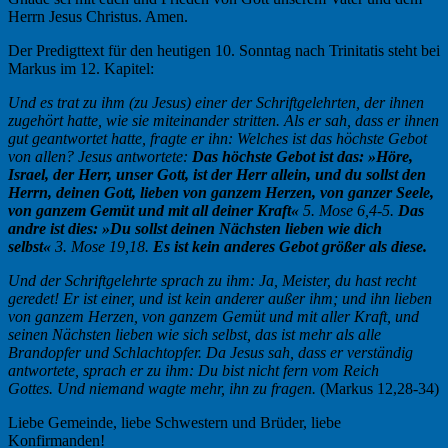
Herrn Jesus Christus. Amen.
Der Predigttext für den heutigen 10. Sonntag nach Trinitatis steht bei
Markus im 12. Kapitel:
Und es trat zu ihm (zu Jesus) einer der Schriftgelehrten, der ihnen
zugehört hatte, wie sie miteinander stritten. Als er sah, dass er ihnen
gut geantwortet hatte, fragte er ihn: Welches ist das höchste Gebot
von allen? Jesus antwortete:
Das höchste Gebot ist das: »Höre,
Israel, der Herr, unser Gott, ist der Herr allein,
und du sollst den
Herrn, deinen Gott, lieben von ganzem Herzen, von ganzer Seele,
von ganzem Gemüt
und mit all deiner Kraft«
5. Mose 6,4-5.
Das
andre ist dies: »Du sollst deinen Nächsten lieben wie dich
selbst«
3. Mose 19,18.
Es ist kein anderes Gebot größer als diese.
Und der Schriftgelehrte sprach zu ihm: Ja, Meister, du hast recht
geredet! Er ist einer, und ist kein anderer außer ihm; und ihn lieben
von ganzem Herzen, von ganzem Gemüt und mit aller Kraft, und
seinen Nächsten lieben wie sich selbst, das ist mehr als alle
Brandopfer und Schlachtopfer. Da Jesus sah, dass er verständig
antwortete, sprach er zu ihm: Du bist nicht fern vom Reich
Gottes. Und niemand wagte mehr, ihn zu fragen.
(Markus 12,28-34)
Liebe Gemeinde, liebe Schwestern und Brüder, liebe
Konfirmanden!