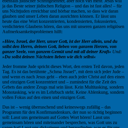
ebenfalls jüdischer Schriftgelehrter, aber noch viel mehr. Jesus will
ja das Beste seiner jüdischen Religion – und das ist fast alles! – für
uns Nichtjuden erreichbar und hörbar machen, so dass wir daran
glauben und unser Leben daran ausrichten können. Er lässt uns
heute das eine Wort konzentrierten, kondensierten, fokussierten,
verdichteten Glaubens hören, das uns mit unseren ganzen religiösen
Aufmerksamkeitsproblemen hilft:
»Höre, Israel, der Herr, unser Gott, ist der Herr allein,
und du
sollst den Herrn, deinen Gott, lieben von ganzem Herzen, von
ganzer Seele, von ganzem Gemüt
und mit all deiner Kraft«
Und:
»Du sollst deinen Nächsten lieben wie dich selbst«
Jeder fromme Jude spricht dieses Wort, den ersten Teil davon, jeden
Tag. Es ist das berühmte „Schma Jisrael“, mit dem sich jeder Jude –
und wenn es nach Jesus geht – eben auch jeder Christ auf den einen
und einzigen Gott konzentriert und – zumindest für die Zeit des
Gebets das andere Zeugs mal sein lässt. Kein Multitasking, sondern
Monotasking, wie es im Lehrbuch steht. Keine Ablenkung, sondern
vollen Fokus auf den einen und einzigen Gott.
Das ist – wenig überraschend und keineswegs zufällig – das
Programm für den Konfirmandenkurs, der nun so richtig beginnen
soll: Lasst uns gemeinsam auf Gottes Wort hören! Lasst uns
gemeinsam hören und miteinander besprechen, was Gott uns zu
sagen hat! Lasst uns diskutieren und herausfinden, was es für uns