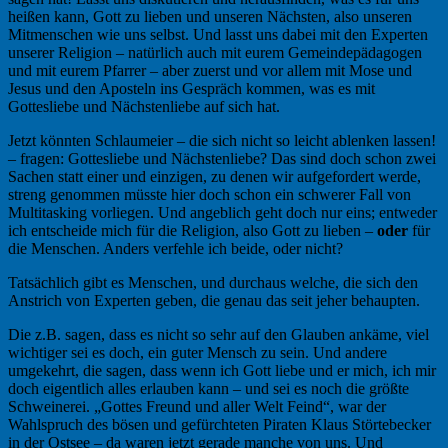
heißen kann, Gott zu lieben und unseren Nächsten, also unseren
Mitmenschen wie uns selbst. Und lasst uns dabei mit den Experten
unserer Religion – natürlich auch mit eurem Gemeindepädagogen
und mit eurem Pfarrer – aber zuerst und vor allem mit Mose und
Jesus und den Aposteln ins Gespräch kommen, was es mit
Gottesliebe und Nächstenliebe auf sich hat.
Jetzt könnten Schlaumeier – die sich nicht so leicht ablenken lassen!
– fragen: Gottesliebe und Nächstenliebe? Das sind doch schon zwei
Sachen statt einer und einzigen, zu denen wir aufgefordert werde,
streng genommen müsste hier doch schon ein schwerer Fall von
Multitasking vorliegen. Und angeblich geht doch nur eins; entweder
ich entscheide mich für die Religion, also Gott zu lieben –
oder
für
die Menschen. Anders verfehle ich beide, oder nicht?
Tatsächlich gibt es Menschen, und durchaus welche, die sich den
Anstrich von Experten geben, die genau das seit jeher behaupten.
Die z.B. sagen, dass es nicht so sehr auf den Glauben ankäme, viel
wichtiger sei es doch, ein guter Mensch zu sein. Und andere
umgekehrt, die sagen, dass wenn ich Gott liebe und er mich, ich mir
doch eigentlich alles erlauben kann – und sei es noch die größte
Schweinerei. „Gottes Freund und aller Welt Feind“, war der
Wahlspruch des bösen und gefürchteten Piraten Klaus Störtebecker
in der Ostsee – da waren jetzt gerade manche von uns. Und