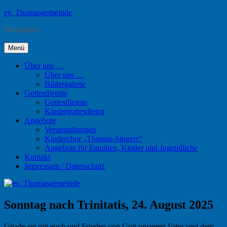
Zum
ev. Thomasgemeinde
Inhalt
Wiesbaden
springen
Menü
Über uns …
Über uns …
Bildergalerie
Gottesdienste
Gottesdienste
Kindergottesdienst
Angebote
Veranstaltungen
Kinderchor „Thomas-Singers“
Angebote für Familien, Kinder und Jugendliche
Kontakt
Impressum / Datenschutz
Sonntag nach Trinitatis, 24. August 2025
Gnade sei mit euch und Frieden von Gott unserem Vater und dem