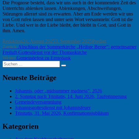
Die Prognose besteht, dass wir uns auch in der kommenden Zeit des
Unterrichts ablenken lassen. Ablenkungen, Abschweifungen,
Störungen allerart sind zu erwarten. Aber am Ende werden wir uns
von Gott rufen lassen und unter sein Wort versammeln: Gott ist die
Liebe. Und wer in der Liebe bleibt, der bleibt in Gott, und Gott in
ihm. Amen.
Autor
Veröffentlicht
Kategorien
Redaktion
24. August 2025
3. September 2025
Predigt
Beitragsnavigation
Vorheriger
am
Zurück
Abschluss der Sommerkirche „Heilige Berge“: gemeinsamer
Beitrag:
Freiluft-Gottesdienst vor der Thomaskirche
Nächster
Weiter
Gemeindefest zu Erntedank
Suchen
Beitrag:
Suchen
nach:
Neueste Beiträge
Johannis, oder „midsummer madness“, 2026
2. Sonntag nach Trinitatis, 14. Juni 2026, Tauferinnerung
Gemeindeversammlung
Johannisgottesdienst mit Johannisfeuer
Trinitatis, 31. Mai 2026, Konfirmationsjubiläum
Kategorien