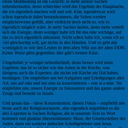
Denn Multitasking ist ein Gerücht: Je mehr andere Sachen
nebenherlaufen, desto schlechter wird das Ergebnis der Hauptsache,
die ich eigentlich machen will und soll. Klar, irgendetwas wird
schon irgendwie dabei herauskommen, die Seiten werden
möglicherweise gefüllt, aber vielleicht doch nicht so, wie es
eigentlich möglich wäre. Je mehr Sachen laufen, desto mehr verteilt
sich die Energie, desto weniger habe ich für das eine wichtige, auf
das es doch eigentlich ankommt. Nicht selten habe ich, wenn ich zu
viel gleichzeitig will, gar nichts in den Händen. Und es geht mir
womöglich so wie den Leuten in dem alten Witz aus der alten DDR:
Keine Wurst gibst gegenüber, hier gibt’s keinen Käse.
Umgekehrt: je weniger nebenherläuft, desto besser wird mein
Ergebnis; das ist so sicher wie das Amen in der Kirche, was
übrigens auch die Experten, die nichts mit Kirche am Hut haben,
bestätigen. Die empfehlen uns bei Aufgaben und Erledigungen aller
Art, uns auf eins und nur eins zu konzentrieren – one at a time. Sie
empfehlen uns, unsere Energie zu fokussieren und das ganze andere
Zeugs mal beiseite zu lassen.
Und genau das – diese Konzentration, diesen Fokus – empfiehlt uns
heute auch der Religionsexperte, also eigentlich empfehlen es die
drei Experten in Sachen Religion, die in unserem Text zu Wort
kommen und glasklar übereinstimmen: Mose, der Gesetzeslehrer der
Juden, dann ein weiterer jüdischer Schriftgelehrter und Jesus,