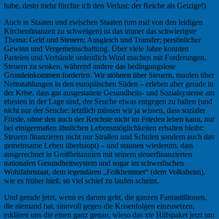
habe, desto mehr fürchte ich den Verlust: der Reiche als Geizige!)
Auch in Staaten und zwischen Staaten (um mal von den leidigen
Kirchenfinanzen zu schweigen) ist das immer das schwierigste
Thema: Geld und Steuern; Ausgleich und Transfer; persönlicher
Gewinn und Vergemeinschaftung. Über viele Jahre konnten
Parteien und Verbände ordentlich Wind machen mit Forderungen,
Steuern zu senken, während andere das bedingungslose
Grundeinkommen forderten. Wir stöhnen über Steuern, maulen über
Nettozahlungen in den europäischen Süden – erleben aber gerade in
der Krise, dass gut ausgestattete Gesundheits- und Sozialsysteme am
ehesten in der Lage sind, der Seuche etwas entgegen zu halten (und
nicht nur der Seuche: letztlich müssen wir ja wissen, dass sozialer
Friede, ohne den auch der Reichste nicht im Frieden leben kann, nur
bei einigermaßen ähnlichen Lebensmöglichkeiten erhalten bleibt:
Steuern finanzieren nicht nur Straßen und Schulen sondern auch das
gemeinsame Leben überhaupt) – und staunen wiederum, dass
ausgerechnet in Großbritannien mit seinem steuerfinanzierten
nationalen Gesundheitssystem und sogar im schwedischen
Wohlfahrtstaat, dem legendären „Folkhemmet“ (dem Volksheim),
wie es früher hieß, so viel schief zu laufen scheint.
Und gerade jetzt, wenn es darum geht, die ganzen Fantastillionen,
die niemand hat, sinnvoll gegen die Krisenfolgen einzusetzen,
erklären uns die einen ganz genau, wieso das xte Hilfspaket jetzt um