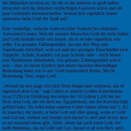
die Milliarden zu klein ist, für die es die anderen zu groß halten,
derweilen sich die üblichen verdächtigen Ganoven schon mal ein
paar Geldsäcke beiseiteschaffen. Warum hört eigentlich immer
spätestens beim Geld der Spaß auf?
Eine vorläufige, einfache Antwort (aber Vorsicht bei einfachen
Antworten!) lautet: Weil die meisten Menschen Geld für mehr halten
und Geld deshalb mehr sein lassen, als es ist oder eigentlich sein
sollte: Ein geniales Zahlungsmittel, das uns den Weg zum
Supermarkt erleichtert, weil wir statt der sperrigen Tauschmittel (wie
Teppiche, Schafe, Kamele), ein paar Scheine oder – noch besser –
eine Plastikkarte dabeihaben. Ein geniales Zahlungsmittel soll es
sein – aber zu einem Symbol und einem Speicher übermäßiger
Bedeutung laden wir es auf. Geld repräsentiert Besitz, Macht,
Bedeutung, Sinn, sogar Gott!
„Worauf du nun (sage ich) dein Herz hängst und verlässest, das ist
eigentlich dein Gott.“ sagt Luther in seinem Großen Katechismus
(von 1529) zur Erklärung des ersten der 10 Gebote („Ich bin der
Herr, dein Gott, der ich dich aus Ägyptenland, aus der Knechtschaft,
geführt habe. Du sollst keine anderen Götter haben neben mir.“) „Es
ist mancher, der meint, er habe Gott und alles genug, wenn er Geld
und Gut hat, verlässt und brüstet sich darauf so steif und sicher, dass
er auf niemand etwas gibt. Siehe, dieser hat auch einen Gott, der
heißt Mammon, das ist Geld und Gut, darauf er all sein Herz setzt,