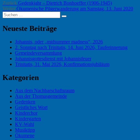
Beitragsnavigation
Vorheriger
am
Zurück
Gedenkjahr – Dietrich Bonhoeffer (1906-1945)
Nächster
Beitrag:
Weiter
Ökumenische Pilgerwanderung am Samstag, 13. Juni 2020
Suchen
Beitrag:
Suchen
nach:
Neueste Beiträge
Johannis, oder „midsummer madness“, 2026
2. Sonntag nach Trinitatis, 14. Juni 2026, Tauferinnerung
Gemeindeversammlung
Johannisgottesdienst mit Johannisfeuer
Trinitatis, 31. Mai 2026, Konfirmationsjubiläum
Kategorien
Aus dem Nachbarschaftsraum
Aus der Thomasgemeinde
Gedenken
Geistliches Wort
Kinderchor
Kindergarten
KV-Wahl
Musiktipp
Ökumene