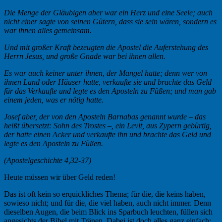
Die Menge der Gläubigen aber war ein Herz und eine Seele; auch
nicht einer sagte von seinen Gütern, dass sie sein wären, sondern es
war ihnen alles gemeinsam.
Und mit großer Kraft bezeugten die Apostel die Auferstehung des
Herrn Jesus, und große Gnade war bei ihnen allen.
Es war auch keiner unter ihnen, der Mangel hatte; denn wer von
ihnen Land oder Häuser hatte, verkaufte sie und brachte das Geld
für das Verkaufte und legte es den Aposteln zu Füßen; und man gab
einem jeden, was er nötig hatte.
Josef aber, der von den Aposteln Barnabas genannt wurde – das
heißt übersetzt: Sohn des Trostes –, ein Levit, aus Zypern gebürtig,
der hatte einen Acker und verkaufte ihn und brachte das Geld und
legte es den Aposteln zu Füßen.
(Apostelgeschichte 4,32-37)
Heute müssen wir über Geld reden!
Das ist oft kein so erquickliches Thema; für die, die keins haben,
sowieso nicht; und für die, die viel haben, auch nicht immer. Denn
dieselben Augen, die beim Blick ins Sparbuch leuchten, füllen sich
angesichts der Bibel mit Tränen. Dabei ist doch alles ganz einfach: