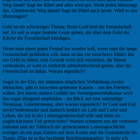
Weg damit! Sagt die Bibel und alles wird gut. Nicht jeden überzeugt
das. Gleichwohl: Weg damit! Sagt die Bibel auch heute. Wird es uns
überzeugen?
Geld ist ein schwieriges Thema: Beim Geld hört die Freundschaft
auf. Es soll ja sogar fromme Leute geben, die über dem Geld der
Kirche die Freundschaft kündigen.
Wenn man einen guten Freund los werden will, wenn man die lange
Freundschaft gefährden will, dann ist das ein totsicheres Mittel: ihn
um Geld zu bitten; sein Gesicht wird sich verziehen, die Miene
verdunkeln, er wird es vielleicht zähneknirschend geben, aber die
Freundschaft ist dahin. Warum eigentlich?
Sogar in der Ehe, der intimsten möglichen Verbindung zweier
Menschen, gibt es bisweilen getrennte Kassen – um des Friedens
willen. Bei einem starken Gefälle der Vermögensverhältnisse wird
das sogar dringend empfohlen – im Blick auf eine zukünftige
Trennung. Gütertrennung, aber warum eigentlich? Ist Geld und Gut
soviel bedeutender und dadurch heikler als Leib und Liebe und
Leben, die ich in der Lebensgemeinschaft teile und dann im
unglücklichsten Fall geteilt habe? Warum schmerzt uns die verlorene
Intimität und der Abbruch der gemeinsamen Lebensgeschichte
weniger als ein paar Zahlen auf dem Konto und die Grundstücke im
Tessin. (Das ist ja das berühmte Reichtumsparadox: Je mehr ich