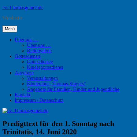
Zum
ev. Thomasgemeinde
Inhalt
Wiesbaden
springen
Menü
Über uns …
Über uns …
Bildergalerie
Gottesdienste
Gottesdienste
Kindergottesdienst
Angebote
Veranstaltungen
Kinderchor „Thomas-Singers“
Angebote für Familien, Kinder und Jugendliche
Kontakt
Impressum / Datenschutz
Predigttext für den 1. Sonntag nach
Trinitatis, 14. Juni 2020