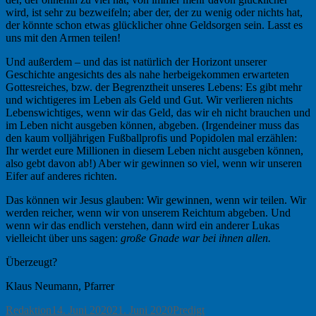
wird, ist sehr zu bezweifeln; aber der, der zu wenig oder nichts hat,
der könnte schon etwas glücklicher ohne Geldsorgen sein. Lasst es
uns mit den Armen teilen!
Und außerdem – und das ist natürlich der Horizont unserer
Geschichte angesichts des als nahe herbeigekommen erwarteten
Gottesreiches, bzw. der Begrenztheit unseres Lebens: Es gibt mehr
und wichtigeres im Leben als Geld und Gut. Wir verlieren nichts
Lebenswichtiges, wenn wir das Geld, das wir eh nicht brauchen und
im Leben nicht ausgeben können, abgeben. (Irgendeiner muss das
den kaum volljährigen Fußballprofis und Popidolen mal erzählen:
Ihr werdet eure Millionen in diesem Leben nicht ausgeben können,
also gebt davon ab!) Aber wir gewinnen so viel, wenn wir unseren
Eifer auf anderes richten.
Das können wir Jesus glauben: Wir gewinnen, wenn wir teilen. Wir
werden reicher, wenn wir von unserem Reichtum abgeben. Und
wenn wir das endlich verstehen, dann wird ein anderer Lukas
vielleicht über uns sagen:
große Gnade war bei ihnen allen.
Überzeugt?
Klaus Neumann, Pfarrer
Autor
Veröffentlicht
Kategorien
Redaktion
14. Juni 2020
21. Juni 2020
Predigt