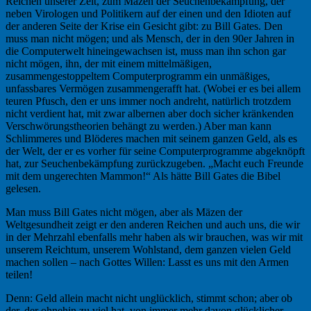
Reichen unserer Zeit, zum Mäzen der Seuchenbekämpfung, der
neben Virologen und Politikern auf der einen und den Idioten auf
der anderen Seite der Krise ein Gesicht gibt: zu Bill Gates. Den
muss man nicht mögen; und als Mensch, der in den 90er Jahren in
die Computerwelt hineingewachsen ist, muss man ihn schon gar
nicht mögen, ihn, der mit einem mittelmäßigen,
zusammengestoppeltem Computerprogramm ein unmäßiges,
unfassbares Vermögen zusammengerafft hat. (Wobei er es bei allem
teuren Pfusch, den er uns immer noch andreht, natürlich trotzdem
nicht verdient hat, mit zwar albernen aber doch sicher kränkenden
Verschwörungstheorien behängt zu werden.) Aber man kann
Schlimmeres und Blöderes machen mit seinem ganzen Geld, als es
der Welt, der er es vorher für seine Computerprogramme abgeknöpft
hat, zur Seuchenbekämpfung zurückzugeben. „Macht euch Freunde
mit dem ungerechten Mammon!“ Als hätte Bill Gates die Bibel
gelesen.
Man muss Bill Gates nicht mögen, aber als Mäzen der
Weltgesundheit zeigt er den anderen Reichen und auch uns, die wir
in der Mehrzahl ebenfalls mehr haben als wir brauchen, was wir mit
unserem Reichtum, unserem Wohlstand, dem ganzen vielen Geld
machen sollen – nach Gottes Willen: Lasst es uns mit den Armen
teilen!
Denn: Geld allein macht nicht unglücklich, stimmt schon; aber ob
der, der ohnehin zu viel hat, von immer mehr davon glücklicher