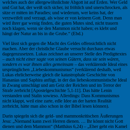
welches auch der allergewöhnlichste Abgott ist auf Erden. Wer Geld
und Gut hat, der weiß sich sicher, ist fröhlich und unerschrocken, als
sitze er mitten im Paradies; und wiederum, wer keins hat, der
verzweifelt und verzagt, als wisse er von keinem Gott. Denn man
wird ihrer gar wenig finden, die guten Mutes sind, nicht trauern
noch klagen, wenn sie den Mammon nicht haben; es klebt und
hängt der Natur an bis in die Grube.“ (Ebd.)
Viel lässt sich gegen die Macht des Geldes offensichtlich nicht
machen. Aber der christliche Glaube versucht durchaus etwas
dagegenzusetzen. Lukas zeichnet an unserer Stelle des Predigttextes
–
auch nicht einer sagte von seinen Gütern, dass sie sein wären,
sondern es war ihnen alles gemeinsam
– das verklärende Ideal eines
ursprünglichen „Liebeskommunismus“ (verklärend deshalb, weil
Lukas ehrlicherweise gleich die katastrophale Geschichte von
Hananias und Saphira anfügt, in der das liebeskommunistische Ideal
in Zwang umschlägt und am Geiz der Reichen und im Terror der
Strafe zerbricht [Apostelgeschichte 5,1-11]. Das hätte Lenin
verstanden und Stalin sowieso. Allerdings: Dass Kommunismus
nicht klappt, weil eine zarte, edle Idee an der harten Realität
zerbricht, hätte man also schon in der Bibel lesen können).
Darin spiegeln sich die geld- und mammonkritischen Äußerungen
Jesu: „Niemand kann zwei Herren dienen. … Ihr könnt nicht Gott
dienen und dem Mammon“ (Matthäus 6,24) – „Eher geht ein Kamel