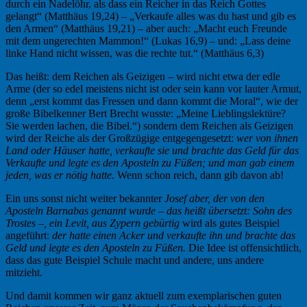
durch ein Nadelöhr, als dass ein Reicher in das Reich Gottes
gelangt“ (Matthäus 19,24) – „Verkaufe alles was du hast und gib es
den Armen“ (Matthäus 19,21) – aber auch: „Macht euch Freunde
mit dem ungerechten Mammon!“ (Lukas 16,9) – und: „Lass deine
linke Hand nicht wissen, was die rechte tut.“ (Matthäus 6,3)
Das heißt: dem Reichen als Geizigen – wird nicht etwa der edle
Arme (der so edel meistens nicht ist oder sein kann vor lauter Armut,
denn „erst kommt das Fressen und dann kommt die Moral“, wie der
große Bibelkenner Bert Brecht wusste: „Meine Lieblingslektüre?
Sie werden lachen, die Bibel.“) sondern dem Reichen als Geizigen
wird der Reiche als der Großzügige entgegengesetzt:
wer von ihnen
Land oder Häuser hatte, verkaufte sie und brachte das Geld für das
Verkaufte und legte es den Aposteln zu Füßen; und man gab einem
jeden, was er nötig hatte.
Wenn schon reich, dann gib davon ab!
Ein uns sonst nicht weiter bekannter
Josef aber, der von den
Aposteln Barnabas genannt wurde – das heißt übersetzt: Sohn des
Trostes –, ein Levit, aus Zypern gebürtig
wird als gutes Beispiel
angeführt:
der hatte einen Acker und verkaufte ihn und brachte das
Geld und legte es den Aposteln zu Füßen.
Die Idee ist offensichtlich,
dass das gute Beispiel Schule macht und andere, uns andere
mitzieht.
Und damit kommen wir ganz aktuell zum exemplarischen guten