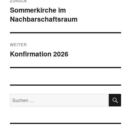
ZURÜCK
Sommerkirche im
Vorheriger
Nachbarschaftsraum
Beitrag:
WEITER
Konfirmation 2026
Nächster
Beitrag:
SU
Suchen
nach: