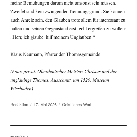
meine Bemühungen darum nicht umsonst sein müssen.
Zweifel sind kein zwingender Trennungsgrund. Sie können
auch Anreiz sein, den Glauben trotz allem für interessant zu
halten und seinen Gegenstand erst recht ergreifen zu wollen:
„Herr, ich glaube, hilf meinem Unglauben.“
Klaus Neumann, Pfarrer der Thomasgemeinde
(Foto: privat. Oberdeutscher Meister: Christus und der
ungläubige Thomas, Ausschnitt, um 1520, Museum
Wiesbaden)
Autor
Veröffentlicht
Kategorien
Redaktion
17. Mai 2026
Geistliches Wort
am
Beitragsnavigation