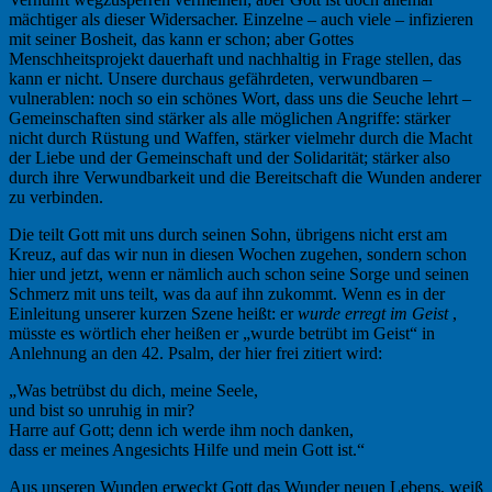
mächtiger als dieser Widersacher. Einzelne – auch viele – infizieren
mit seiner Bosheit, das kann er schon; aber Gottes
Menschheitsprojekt dauerhaft und nachhaltig in Frage stellen, das
kann er nicht. Unsere durchaus gefährdeten, verwundbaren –
vulnerablen: noch so ein schönes Wort, dass uns die Seuche lehrt –
Gemeinschaften sind stärker als alle möglichen Angriffe: stärker
nicht durch Rüstung und Waffen, stärker vielmehr durch die Macht
der Liebe und der Gemeinschaft und der Solidarität; stärker also
durch ihre Verwundbarkeit und die Bereitschaft die Wunden anderer
zu verbinden.
Die teilt Gott mit uns durch seinen Sohn, übrigens nicht erst am
Kreuz, auf das wir nun in diesen Wochen zugehen, sondern schon
hier und jetzt, wenn er nämlich auch schon seine Sorge und seinen
Schmerz mit uns teilt, was da auf ihn zukommt. Wenn es in der
Einleitung unserer kurzen Szene heißt: er
wurde erregt im Geist
,
müsste es wörtlich eher heißen er „wurde betrübt im Geist“ in
Anlehnung an den 42. Psalm, der hier frei zitiert wird:
„Was betrübst du dich, meine Seele,
und bist so unruhig in mir?
Harre auf Gott; denn ich werde ihm noch danken,
dass er meines Angesichts Hilfe und mein Gott ist.“
Aus unseren Wunden erweckt Gott das Wunder neuen Lebens, weiß