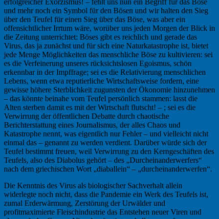
erfolgreicher Exorzismus! – fehlt uns nun ein Begriff für das Böse
und mehr noch ein Symbol für den Bösen und wir halten den Sieg
über den Teufel für einen Sieg über das Böse, was aber ein
offensichtlicher Irrtum wäre, worüber uns jeden Morgen der Blick in
die Zeitung unterrichtet: Böses gibt es reichlich und gerade das
Virus, das ja zunächst und für sich eine Naturkatastrophe ist, bietet
jede Menge Möglichkeiten das menschliche Böse zu kultivieren: sei
es die Verfeinerung unseres rücksichtslosen Egoismus, schön
erkennbar in der Impffrage; sei es die Relativierung menschlichen
Lebens, wenn etwa reputierliche Wirtschaftsweise fordern, eine
gewisse höhere Sterblichkeit zugunsten der Ökonomie hinzunehmen
– das könnte beinahe vom Teufel persönlich stammen: lasst die
Alten sterben damit es mit der Wirtschaft flutscht! – ; sei es die
Verwirrung der öffentlichen Debatte durch chaotische
Berichterstattung eines Journalismus, der alles Chaos und
Katastrophe nennt, was eigentlich nur Fehler – und vielleicht nicht
einmal das – genannt zu werden verdient. Darüber würde sich der
Teufel bestimmt freuen, weil Verwirrung zu den Kerngeschäften des
Teufels, also des Diabolus gehört – des „Durcheinanderwerfers“
nach dem griechischen Wort „diaballein“ – „durcheinanderwerfen“.
Die Kenntnis des Virus als biologischer Sachverhalt allein
widerlegte noch nicht, dass die Pandemie ein Werk des Teufels ist,
zumal Erderwärmung, Zerstörung der Urwälder und
profitmaximierte Fleischindustrie das Entstehen neuer Viren und