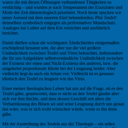
waren die mit diesen Öffnungen verbundenen Tätigkeiten so
verdächtig – und wurden je nach Temperament der Exorzisten und
Mode der Zeit dämonologisch priorisiert. Noch heute spucken wir
unser Aerosol mit dem unseren Ekel bekundenden: Pfui Teufel!
demselben symbolisch entgegen als performativer Mundschutz.
Analoges hat Luther auf dem Klo verrichtet und ausführlich
berichtet.
Damit dürften schon die wichtigsten Ähnlichkeiten einigermaßen
erschöpfend benannt sein, die aber nur die viel größere
Unähnlichkeit zwischen Teufel und Viren beleuchtet, insbesondere
die für uns Aufgeklärte selbstverständliche Unähnlichkeit zwischen
der Existenz der einen und Nicht-Existenz des anderen, bzw. die
umgekehrt proportionale Idiotie bei der Leugnung beider. Aber
vielleicht liegt da auch ein Irrtum vor: Vielleicht ist es genauso
idiotisch den Teufel zu leugnen wie das Virus.
Einer meiner theologischen Lehrer hat uns auf die Frage, ob es den
Teufel gäbe, geantwortet, dass er nicht an den Teufel glaube aber
sich vor ihm fürchte, und dass dessen Geschäft seit alters die
Verharmlosung des Bösen sei und seine Leugnung durch uns genau
das wäre, was er sich wohl wünschen würde, wenn es ihn denn
gäbe.
Mit der Austreibung des Teufels aus der Theologie – ein selten