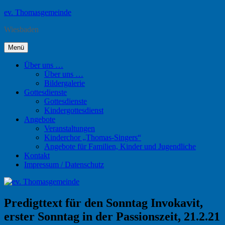
Zum
ev. Thomasgemeinde
Inhalt
Wiesbaden
springen
Menü
Über uns …
Über uns …
Bildergalerie
Gottesdienste
Gottesdienste
Kindergottesdienst
Angebote
Veranstaltungen
Kinderchor „Thomas-Singers“
Angebote für Familien, Kinder und Jugendliche
Kontakt
Impressum / Datenschutz
Predigttext für den Sonntag Invokavit,
erster Sonntag in der Passionszeit, 21.2.21