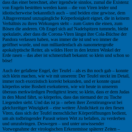
dass das einer berechnet, aber irgendwie sinnlos, zumal die Existenz
von Engeln bestritten werden kann – die von Viren leider und
idiotischerweise bekanntlich auch – und beiden eine gewisse, dem
Alltagsverstand unzugängliche Körperlosigkeit eignet, die in keinem
Verhältnis zu ihren Wirkungen steht – zum Guten die einen, zum
Bösen die anderen. Ob Engel sich auf Nadelspitzen tummeln, bleibt
spekulativ, aber dass die Corona-Viren längst ihre Cola-Büchse der
Pandora verlassen haben, was immer die ist und wo immer die
geöffnet wurde, und nun milliardenfach als nanometergroße
apokalyptische Reiter, als wildes Heer in den letzten Winkel der
Erde rasen – das aber ist schmerzhaft bekannt: so klein und schon so
böse!
Auch der gefallene Engel, der Teufel – als es ihn noch gab – konnte
sich klein machen, wie wir mit unserem: Der Teufel steckt im Detail,
immer noch exorzistisch korrekt bekunden, und er konnte quasi
körperlos seine Bosheit exekutieren, wie wir heute in unserem
überaus merkwürdigen Predigttext lesen; so klein, dass er dem Judas
in den Mund fährt, so körperlos, dass das niemand der zu Tische
Liegenden sieht. Und das ist ja – neben ihrer Zerstörungswut bei
gleichzeitiger Winzigkeit – eine weitere Ähnlichkeit zu den fiesen
Viren, dass sich der Teufel menschlicher Körperöffnungen bedient,
um als todbringender Parasit seinen Wirt zu befallen, zu verderben
und umzubringen. Deswegen – und unter unwissender
Vorwegnahme der virologischen Erkenntnisse späterer Zeiten –