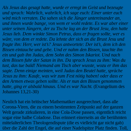
Als Jesus das gesagt hatte, wurde er erregt im Geist und bezeugte
und sprach: Wahrlich, wahrlich, ich sage euch: Einer unter euch
wird mich verraten. Da sahen sich die Jünger untereinander an,
und ihnen wurde bange, von wem er wohl redete. Es war aber einer
unter seinen Jüngern, der zu Tische lag an der Brust Jesu, den hatte
Jesus lieb. Dem winkte Simon Petrus, dass er fragen sollte, wer es
wäre, von dem er redete. Da lehnte der sich an die Brust Jesu und
fragte ihn: Herr, wer ist’s? Jesus antwortete: Der ist’s, dem ich den
Bissen eintauche und gebe. Und er nahm den Bissen, tauchte ihn
ein und gab ihn Judas, dem Sohn des Simon Iskariot. Und nach
dem Bissen fuhr der Satan in ihn. Da sprach Jesus zu ihm: Was du
tust, das tue bald! Niemand am Tisch aber wusste, wozu er ihm das
sagte. Denn einige meinten, weil Judas den Beutel hatte, spräche
Jesus zu ihm: Kaufe, was wir zum Fest nötig haben! oder dass er
den Armen etwas geben sollte. Als er nun den Bissen genommen
hatte, ging er alsbald hinaus. Und es war Nacht.
(Evangelium des
Johannes 13,21-30)
Neulich hat ein britischer Mathematiker ausgerechnet, dass alle
Corona-Viren, die zu einem bestimmten Zeitpunkt auf der ganzen
Welt gerade zirkulieren, in eine Cola-Dose passen, eigentlich reicht
sogar eine halbe Coladose. Das erinnert einerseits an die berühmten
mittelalterlichen Theologendispute (die es vielleicht gar nicht gab)
über die Zahl der Engel, die auf einer Nadelspitze Platz finden. Toll,