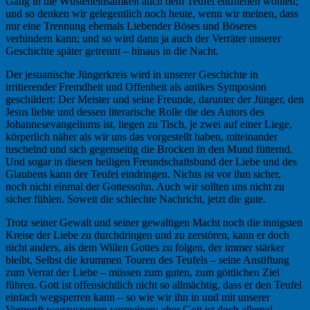
Gang in die Wüsteneinsamkeit auch dem Teufel entfliehen wollten;
und so denken wir gelegentlich noch heute, wenn wir meinen, dass
nur eine Trennung ehemals Liebender Böses und Böseres
verhindern kann; und so wird dann ja auch der Verräter unserer
Geschichte später getrennt – hinaus in die Nacht.
Der jesuanische Jüngerkreis wird in unserer Geschichte in
irritierender Fremdheit und Offenheit als antikes Symposion
geschildert: Der Meister und seine Freunde, darunter der Jünger, den
Jesus liebte und dessen literarische Rolle die des Autors des
Johannesevangeliums ist, liegen zu Tisch, je zwei auf einer Liege,
körperlich näher als wir uns das vorgestellt haben, miteinander
tuschelnd und sich gegenseitig die Brocken in den Mund fütternd.
Und sogar in diesen heiligen Freundschaftsbund der Liebe und des
Glaubens kann der Teufel eindringen. Nichts ist vor ihm sicher,
noch nicht einmal der Gottessohn. Auch wir sollten uns nicht zu
sicher fühlen. Soweit die schlechte Nachricht, jetzt die gute.
Trotz seiner Gewalt und seiner gewaltigen Macht noch die innigsten
Kreise der Liebe zu durchdringen und zu zerstören, kann er doch
nicht anders, als dem Willen Gottes zu folgen, der immer stärker
bleibt. Selbst die krummen Touren des Teufels – seine Anstiftung
zum Verrat der Liebe – müssen zum guten, zum göttlichen Ziel
führen. Gott ist offensichtlich nicht so allmächtig, dass er den Teufel
einfach wegsperren kann – so wie wir ihn in und mit unserer
Vernunft wegzusperren vermeinen; aber Gott ist doch allemal