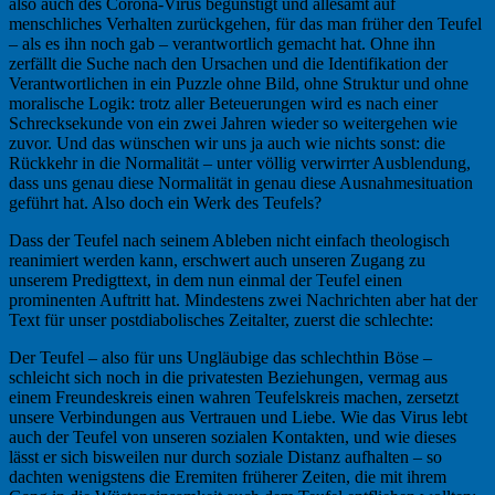
also auch des Corona-Virus begünstigt und allesamt auf
menschliches Verhalten zurückgehen, für das man früher den Teufel
– als es ihn noch gab – verantwortlich gemacht hat. Ohne ihn
zerfällt die Suche nach den Ursachen und die Identifikation der
Verantwortlichen in ein Puzzle ohne Bild, ohne Struktur und ohne
moralische Logik: trotz aller Beteuerungen wird es nach einer
Schrecksekunde von ein zwei Jahren wieder so weitergehen wie
zuvor. Und das wünschen wir uns ja auch wie nichts sonst: die
Rückkehr in die Normalität – unter völlig verwirrter Ausblendung,
dass uns genau diese Normalität in genau diese Ausnahmesituation
geführt hat. Also doch ein Werk des Teufels?
Dass der Teufel nach seinem Ableben nicht einfach theologisch
reanimiert werden kann, erschwert auch unseren Zugang zu
unserem Predigttext, in dem nun einmal der Teufel einen
prominenten Auftritt hat. Mindestens zwei Nachrichten aber hat der
Text für unser postdiabolisches Zeitalter, zuerst die schlechte:
Der Teufel – also für uns Ungläubige das schlechthin Böse –
schleicht sich noch in die privatesten Beziehungen, vermag aus
einem Freundeskreis einen wahren Teufelskreis machen, zersetzt
unsere Verbindungen aus Vertrauen und Liebe. Wie das Virus lebt
auch der Teufel von unseren sozialen Kontakten, und wie dieses
lässt er sich bisweilen nur durch soziale Distanz aufhalten – so
dachten wenigstens die Eremiten früherer Zeiten, die mit ihrem