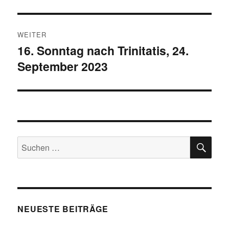
WEITER
16. Sonntag nach Trinitatis, 24.
Nächster
September 2023
Beitrag:
SU
Suchen
nach:
NEUESTE BEITRÄGE