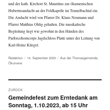
und der kath. Kirchort St. Mauritius zur ökumenischen
Hubertusandacht an der Feldkapelle im Tennelbachtal ein.
Die Andacht wird von Pfarrer Dr. Klaus Neumann und
Pfarrer Matthias Ohlig gehalten. Die musikalische
Begleitung liegt wie gewohnt in den Händen des
Parforcehorncorps Jagdschloss Platte unter der Leitung von
Karl-Heinz Kliegel.
Autor
Veröffentlicht
Kategorien
Redaktion
14. September 2023
Aus der Thomasgemeinde
,
am
Ökumene
Beitragsnavigation
ZURÜCK
Gemeindefest zum Erntedank am
Vorheriger
Sonntag, 1.10.2023, ab 15 Uhr
Beitrag: