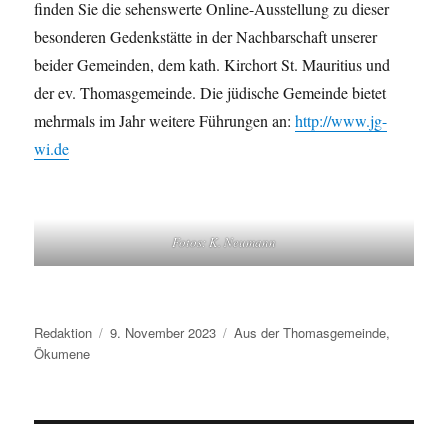
finden Sie die sehenswerte Online-Ausstellung zu dieser
besonderen Gedenkstätte in der Nachbarschaft unserer
beider Gemeinden, dem kath. Kirchort St. Mauritius und
der ev. Thomasgemeinde. Die jüdische Gemeinde bietet
mehrmals im Jahr weitere Führungen an:
http://www.jg-
wi.de
Fotos: K. Neumann
Autor
Veröffentlicht
Kategorien
Redaktion
9. November 2023
Aus der Thomasgemeinde
,
am
Ökumene
Beitragsnavigation