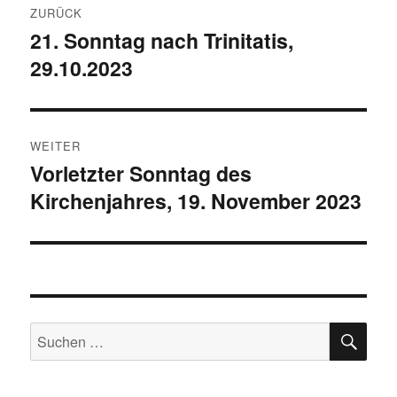
ZURÜCK
21. Sonntag nach Trinitatis,
Vorheriger
29.10.2023
Beitrag:
WEITER
Vorletzter Sonntag des
Nächster
Kirchenjahres, 19. November 2023
Beitrag:
SU
Suchen
nach: