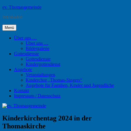
Zum
ev. Thomasgemeinde
Inhalt
Wiesbaden
springen
Menü
Über uns …
Über uns …
Bildergalerie
Gottesdienste
Gottesdienste
Kindergottesdienst
Angebote
Veranstaltungen
Kinderchor „Thomas-Singers“
Angebote für Familien, Kinder und Jugendliche
Kontakt
Impressum / Datenschutz
Kinderkirchentag 2024 in der
Thomaskirche