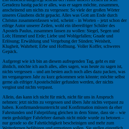
Geradezu hastig packt er alles, was er sagen möchte, zusammen,
anscheinend um nichts zu vergessen: So viele der großen Wörter
unseres Glaubens dicht gepackt. Alles was Gott am Ende durch
Christus zusammenfassen wird, scheint – in Worten – jetzt schon der
eifrige Autor unserer Zeilen, wohl ein übereifriger Schüler des
Apostels Paulus, zusammen fassen zu wollen: Siegel, Segen und
Lob; Himmel und Erde; Liebe und Wohlgefallen; Gnade und
Erlösung; Erwählung und Vergebung der Sünden; Weisheit,
Klugheit, Wahrheit; Erbe und Hoffnung. Voller Koffer, schweres
Gepäck.
Aufgeregt wie ich bin an diesem aufregenden Tag, geht es mir
ähnlich, möchte ich auch alles, alles sagen, was heute zu sagen ist,
nichts vergessen – und am besten auch noch alles dazu packen, was
im vergangenen Jahr zu kurz gekommen sein könnte; möchte selbst
gerne als eifriger Apostelschüler gefunden werden, der nichts
vergisst und nichts verpasst.
Allein, das kann ich nicht für mich, nicht für uns in Anspruch
nehmen: jetzt nichts zu vergessen und übers Jahr nichts verpasst zu
haben. Konfirmandenunterricht und Konfirmation müssen da eher
Fahrstunden und Fahrprüfung gleichen in dem Sinne, dass sie – wie
mein geduldiger Fahrlehrer damals nicht müde wurde zu betonen –
nur gerade so die Fahrtüchtigkeit bescheinigen und mehr zum
Weiterlernen befähigen und ermutigen sollen. Sie stellen eigentlich