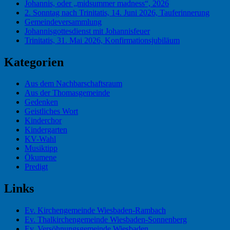
Johannis, oder „midsummer madness“, 2026
2. Sonntag nach Trinitatis, 14. Juni 2026, Tauferinnerung
Gemeindeversammlung
Johannisgottesdienst mit Johannisfeuer
Trinitatis, 31. Mai 2026, Konfirmationsjubiläum
Kategorien
Aus dem Nachbarschaftsraum
Aus der Thomasgemeinde
Gedenken
Geistliches Wort
Kinderchor
Kindergarten
KV-Wahl
Musiktipp
Ökumene
Predigt
Links
Ev. Kirchengemeinde Wiesbaden-Rambach
Ev. Thalkirchengemeinde Wiesbaden-Sonnenberg
Ev. Versöhnungsgemeinde Wiesbaden