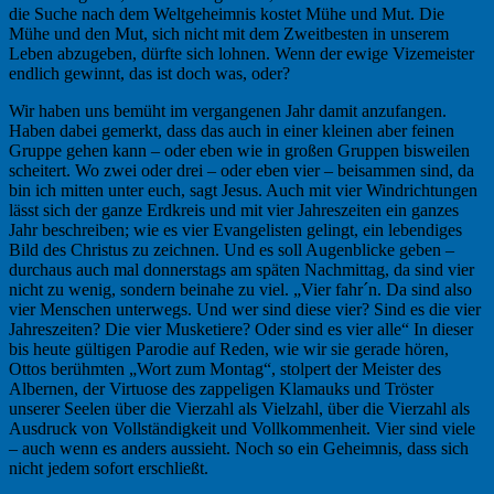
die Suche nach dem Weltgeheimnis kostet Mühe und Mut. Die
Mühe und den Mut, sich nicht mit dem Zweitbesten in unserem
Leben abzugeben, dürfte sich lohnen. Wenn der ewige Vizemeister
endlich gewinnt, das ist doch was, oder?
Wir haben uns bemüht im vergangenen Jahr damit anzufangen.
Haben dabei gemerkt, dass das auch in einer kleinen aber feinen
Gruppe gehen kann – oder eben wie in großen Gruppen bisweilen
scheitert. Wo zwei oder drei – oder eben vier – beisammen sind, da
bin ich mitten unter euch, sagt Jesus. Auch mit vier Windrichtungen
lässt sich der ganze Erdkreis und mit vier Jahreszeiten ein ganzes
Jahr beschreiben; wie es vier Evangelisten gelingt, ein lebendiges
Bild des Christus zu zeichnen. Und es soll Augenblicke geben –
durchaus auch mal donnerstags am späten Nachmittag, da sind vier
nicht zu wenig, sondern beinahe zu viel. „Vier fahr´n. Da sind also
vier Menschen unterwegs. Und wer sind diese vier? Sind es die vier
Jahreszeiten? Die vier Musketiere? Oder sind es vier alle“ In dieser
bis heute gültigen Parodie auf Reden, wie wir sie gerade hören,
Ottos berühmten „Wort zum Montag“, stolpert der Meister des
Albernen, der Virtuose des zappeligen Klamauks und Tröster
unserer Seelen über die Vierzahl als Vielzahl, über die Vierzahl als
Ausdruck von Vollständigkeit und Vollkommenheit. Vier sind viele
– auch wenn es anders aussieht. Noch so ein Geheimnis, dass sich
nicht jedem sofort erschließt.