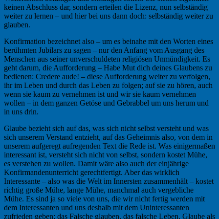
keinen Abschluss dar, sondern erteilen die Lizenz, nun selbständig
weiter zu lernen – und hier bei uns dann doch: selbständig weiter zu
glauben.
Konfirmation bezeichnet also – um es beinahe mit den Worten eines
berühmten Jubilars zu sagen – nur den Anfang vom Ausgang des
Menschen aus seiner unverschuldeten religiösen Unmündigkeit. Es
geht darum, die Aufforderung – Habe Mut dich deines Glaubens zu
bedienen: Credere aude! – diese Aufforderung weiter zu verfolgen,
ihr im Leben und durch das Leben zu folgen; auf sie zu hören, auch
wenn sie kaum zu vernehmen ist und wir sie kaum vernehmen
wollen – in dem ganzen Getöse und Gebrabbel um uns herum und
in uns drin.
Glaube bezieht sich auf das, was sich nicht selbst versteht und was
sich unserem Verstand entzieht, auf das Geheimnis also, von dem in
unserem aufgeregt aufregenden Text die Rede ist. Was einigermaßen
interessant ist, versteht sich nicht von selbst, sondern kostet Mühe,
es verstehen zu wollen. Damit wäre also auch der einjährige
Konfirmandenunterricht gerechtfertigt. Aber das wirklich
Interessante – also was die Welt im Innersten zusammenhält – kostet
richtig große Mühe, lange Mühe, manchmal auch vergebliche
Mühe. Es sind ja so viele von uns, die wir nicht fertig werden mit
dem Interessanten und uns deshalb mit dem Uninteressanten
zufrieden geben; das Falsche glauben, das falsche Leben. Glaube als