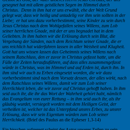
gesegnet hat mit allem geistlichen Segen im Himmel durch
Christus. Denn in ihm hat er uns erwählt, ehe der Welt Grund
gelegt war, dass wir heilig und untadelig vor ihm sein sollten in der
Liebe; er hat uns dazu vorherbestimmt, seine Kinder zu sein durch
Jesus Christus nach dem Wohlgefallen seines Willens, zum Lob
seiner herrlichen Gnade, mit der er uns begnadet hat in dem
Geliebten. In ihm haben wir die Erl
ö
sung durch sein Blut, die
Vergebung der Sünden, nach dem Reichtum seiner Gnade, die er
uns reichlich hat widerfahren lassen in aller Weisheit und Klugheit.
Gott hat uns wissen lassen das Geheimnis seines Willens nach
seinem Ratschluss, den er zuvor in Christus gefasst hatte, um die
F
ü
lle der Zeiten heraufzuf
ü
hren, auf dass alles zusammengefasst
w
ü
rde in Christus, was im Himmel und auf Erden ist, durch ihn. In
ihm sind wir auch zu Erben eingesetzt worden, die wir dazu
vorherbestimmt sind nach dem Vorsatz dessen, der alles wirkt, nach
dem Ratschluss seines Willens, damit wir zum Lob seiner
Herrlichkeit leben, die wir zuvor auf Christus gehofft haben. In ihm
seid auch ihr, die ihr das Wort der Wahrheit geh
ö
rt habt, n
ä
mlich
das Evangelium von eurer Rettung
–
in ihm seid auch ihr, als ihr
gl
ä
ubig wurdet, versiegelt worden mit dem Heiligen Geist, der
verhei
ß
en ist, welcher ist das Unterpfand unsres Erbes, zu unsrer
Erl
ö
sung, dass wir sein Eigentum w
ü
rden zum Lob seiner
Herrlichkeit.
(Brief des Paulus an die Epheser 1,3-14)
Ein bisschen aufgeregt scheint der Autor unserer Zeilen zu sein.