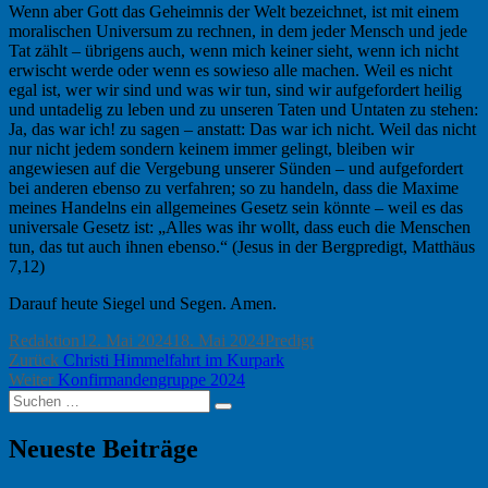
Wenn aber Gott das Geheimnis der Welt bezeichnet, ist mit einem
moralischen Universum zu rechnen, in dem jeder Mensch und jede
Tat zählt – übrigens auch, wenn mich keiner sieht, wenn ich nicht
erwischt werde oder wenn es sowieso alle machen. Weil es nicht
egal ist, wer wir sind und was wir tun, sind wir aufgefordert heilig
und untadelig zu leben und zu unseren Taten und Untaten zu stehen:
Ja, das war ich! zu sagen – anstatt: Das war ich nicht. Weil das nicht
nur nicht jedem sondern keinem immer gelingt, bleiben wir
angewiesen auf die Vergebung unserer Sünden – und aufgefordert
bei anderen ebenso zu verfahren; so zu handeln, dass die Maxime
meines Handelns ein allgemeines Gesetz sein könnte – weil es das
universale Gesetz ist: „Alles was ihr wollt, dass euch die Menschen
tun, das tut auch ihnen ebenso.“ (Jesus in der Bergpredigt, Matthäus
7,12)
Darauf heute Siegel und Segen. Amen.
Autor
Veröffentlicht
Kategorien
Redaktion
12. Mai 2024
18. Mai 2024
Predigt
Beitragsnavigation
Vorheriger
am
Zurück
Christi Himmelfahrt im Kurpark
Nächster
Beitrag:
Weiter
Konfirmandengruppe 2024
Suchen
Beitrag:
Suchen
nach:
Neueste Beiträge