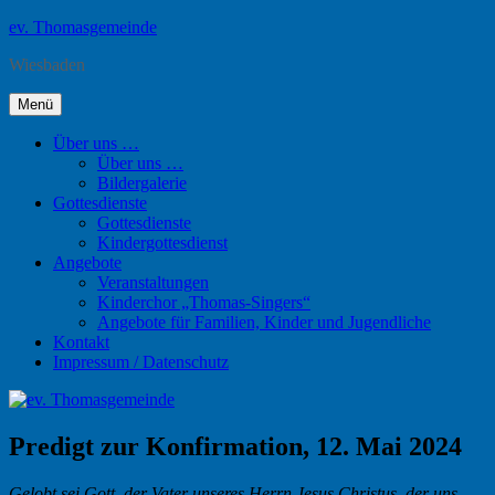
Zum
ev. Thomasgemeinde
Inhalt
Wiesbaden
springen
Menü
Über uns …
Über uns …
Bildergalerie
Gottesdienste
Gottesdienste
Kindergottesdienst
Angebote
Veranstaltungen
Kinderchor „Thomas-Singers“
Angebote für Familien, Kinder und Jugendliche
Kontakt
Impressum / Datenschutz
Predigt zur Konfirmation, 12. Mai 2024
Gelobt sei Gott, der Vater unseres Herrn Jesus Christus, der uns