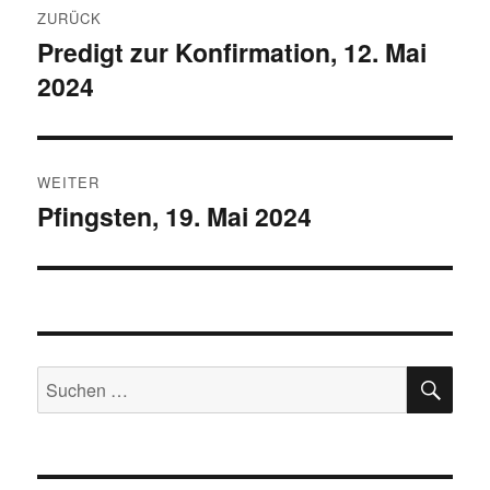
ZURÜCK
Predigt zur Konfirmation, 12. Mai
Vorheriger
2024
Beitrag:
WEITER
Pfingsten, 19. Mai 2024
Nächster
Beitrag:
SU
Suchen
nach: