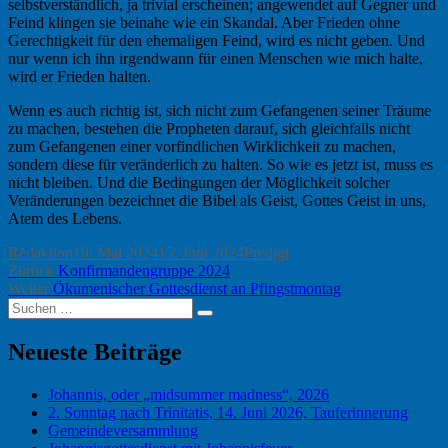
selbstverständlich, ja trivial erscheinen; angewendet auf Gegner und
Feind klingen sie beinahe wie ein Skandal. Aber Frieden ohne
Gerechtigkeit für den ehemaligen Feind, wird es nicht geben. Und
nur wenn ich ihn irgendwann für einen Menschen wie mich halte,
wird er Frieden halten.
Wenn es auch richtig ist, sich nicht zum Gefangenen seiner Träume
zu machen, bestehen die Propheten darauf, sich gleichfalls nicht
zum Gefangenen einer vorfindlichen Wirklichkeit zu machen,
sondern diese für veränderlich zu halten. So wie es jetzt ist, muss es
nicht bleiben. Und die Bedingungen der Möglichkeit solcher
Veränderungen bezeichnet die Bibel als Geist, Gottes Geist in uns,
Atem des Lebens.
Autor
Veröffentlicht
Kategorien
Redaktion
19. Mai 2024
15. Juni 2024
Predigt
Beitragsnavigation
Vorheriger
am
Zurück
Konfirmandengruppe 2024
Nächster
Beitrag:
Weiter
Ökumenischer Gottesdienst an Pfingstmontag
Suchen
Beitrag:
Suchen
nach:
Neueste Beiträge
Johannis, oder „midsummer madness“, 2026
2. Sonntag nach Trinitatis, 14. Juni 2026, Tauferinnerung
Gemeindeversammlung