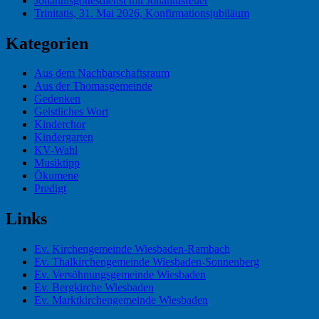
Johannisgottesdienst mit Johannisfeuer
Trinitatis, 31. Mai 2026, Konfirmationsjubiläum
Kategorien
Aus dem Nachbarschaftsraum
Aus der Thomasgemeinde
Gedenken
Geistliches Wort
Kinderchor
Kindergarten
KV-Wahl
Musiktipp
Ökumene
Predigt
Links
Ev. Kirchengemeinde Wiesbaden-Rambach
Ev. Thalkirchengemeinde Wiesbaden-Sonnenberg
Ev. Versöhnungsgemeinde Wiesbaden
Ev. Bergkirche Wiesbaden
Ev. Marktkirchengemeinde Wiesbaden