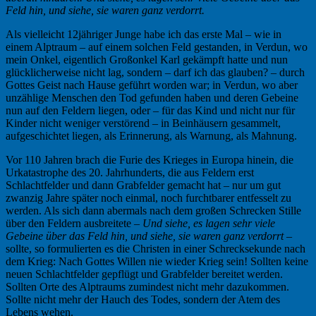
Feld hin, und siehe, sie waren ganz verdorrt.
Als vielleicht 12jähriger Junge habe ich das erste Mal – wie in
einem Alptraum – auf einem solchen Feld gestanden, in Verdun, wo
mein Onkel, eigentlich Großonkel Karl gekämpft hatte und nun
glücklicherweise nicht lag, sondern – darf ich das glauben? – durch
Gottes Geist nach Hause geführt worden war; in Verdun, wo aber
unzählige Menschen den Tod gefunden haben und deren Gebeine
nun auf den Feldern liegen, oder – für das Kind und nicht nur für
Kinder nicht weniger verstörend – in Beinhäusern gesammelt,
aufgeschichtet liegen, als Erinnerung, als Warnung, als Mahnung.
Vor 110 Jahren brach die Furie des Krieges in Europa hinein, die
Urkatastrophe des 20. Jahrhunderts, die aus Feldern erst
Schlachtfelder und dann Grabfelder gemacht hat – nur um gut
zwanzig Jahre später noch einmal, noch furchtbarer entfesselt zu
werden. Als sich dann abermals nach dem großen Schrecken Stille
über den Feldern ausbreitete –
Und siehe, es lagen sehr viele
Gebeine über das Feld hin, und siehe, sie waren ganz verdorrt –
sollte, so formulierten es die Christen in einer Schrecksekunde nach
dem Krieg: Nach Gottes Willen nie wieder Krieg sein! Sollten keine
neuen Schlachtfelder gepflügt und Grabfelder bereitet werden.
Sollten Orte des Alptraums zumindest nicht mehr dazukommen.
Sollte nicht mehr der Hauch des Todes, sondern der Atem des
Lebens wehen.