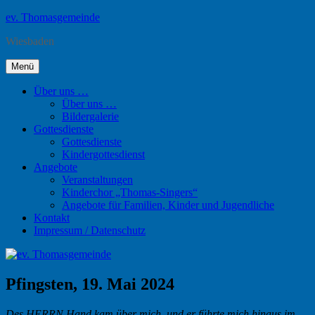
Zum
ev. Thomasgemeinde
Inhalt
Wiesbaden
springen
Menü
Über uns …
Über uns …
Bildergalerie
Gottesdienste
Gottesdienste
Kindergottesdienst
Angebote
Veranstaltungen
Kinderchor „Thomas-Singers“
Angebote für Familien, Kinder und Jugendliche
Kontakt
Impressum / Datenschutz
Pfingsten, 19. Mai 2024
Des HERRN Hand kam über mich, und er führte mich hinaus im