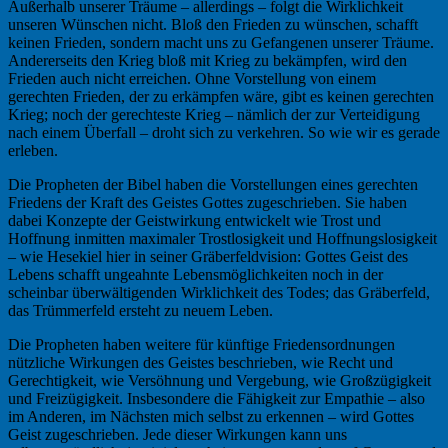
Außerhalb unserer Träume – allerdings – folgt die Wirklichkeit
unseren Wünschen nicht. Bloß den Frieden zu wünschen, schafft
keinen Frieden, sondern macht uns zu Gefangenen unserer Träume.
Andererseits den Krieg bloß mit Krieg zu bekämpfen, wird den
Frieden auch nicht erreichen. Ohne Vorstellung von einem
gerechten Frieden, der zu erkämpfen wäre, gibt es keinen gerechten
Krieg; noch der gerechteste Krieg – nämlich der zur Verteidigung
nach einem Überfall – droht sich zu verkehren. So wie wir es gerade
erleben.
Die Propheten der Bibel haben die Vorstellungen eines gerechten
Friedens der Kraft des Geistes Gottes zugeschrieben. Sie haben
dabei Konzepte der Geistwirkung entwickelt wie Trost und
Hoffnung inmitten maximaler Trostlosigkeit und Hoffnungslosigkeit
– wie Hesekiel hier in seiner Gräberfeldvision: Gottes Geist des
Lebens schafft ungeahnte Lebensmöglichkeiten noch in der
scheinbar überwältigenden Wirklichkeit des Todes; das Gräberfeld,
das Trümmerfeld ersteht zu neuem Leben.
Die Propheten haben weitere für künftige Friedensordnungen
nützliche Wirkungen des Geistes beschrieben, wie Recht und
Gerechtigkeit, wie Versöhnung und Vergebung, wie Großzügigkeit
und Freizügigkeit. Insbesondere die Fähigkeit zur Empathie – also
im Anderen, im Nächsten mich selbst zu erkennen – wird Gottes
Geist zugeschrieben. Jede dieser Wirkungen kann uns