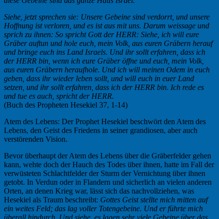
diese Gebeine sind das ganze Haus Israel.
Siehe, jetzt sprechen sie: Unsere Gebeine sind verdorrt, und unsere
Hoffnung ist verloren, und es ist aus mit uns. Darum weissage und
sprich zu ihnen: So spricht Gott der HERR: Siehe, ich will eure
Gräber auftun und hole euch, mein Volk, aus euren Gräbern herauf
und bringe euch ins Land Israels. Und ihr sollt erfahren, dass ich
der HERR bin, wenn ich eure Gräber öffne und euch, mein Volk,
aus euren Gräbern heraufhole. Und ich will meinen Odem in euch
geben, dass ihr wieder leben sollt, und will euch in euer Land
setzen, und ihr sollt erfahren, dass ich der HERR bin. Ich rede es
und tue es auch, spricht der HERR.
(Buch des Propheten Hesekiel 37, 1-14)
Atem des Lebens: Der Prophet Hesekiel beschwört den Atem des
Lebens, den Geist des Friedens in seiner grandiosen, aber auch
verstörenden Vision.
Bevor überhaupt der Atem des Lebens über die Gräberfelder gehen
kann, wehte doch der Hauch des Todes über ihnen, hatte im Fall der
verwüsteten Schlachtfelder der Sturm der Vernichtung über ihnen
getobt. In Verdun oder in Flandern und sicherlich an vielen anderen
Orten, an denen Krieg war, lässt sich das nachvollziehen, was
Hesekiel als Traum beschreibt:
Gottes Geist
stellte mich mitten auf
ein weites Feld; das lag voller Totengebeine. Und er führte mich
überall hindurch. Und siehe, es lagen sehr viele Gebeine über das