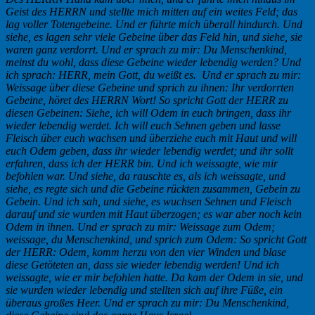
Geist des HERRN und stellte mich mitten auf ein weites Feld; das
lag voller Totengebeine. Und er führte mich überall hindurch. Und
siehe, es lagen sehr viele Gebeine über das Feld hin, und siehe, sie
waren ganz verdorrt. Und er sprach zu mir: Du Menschenkind,
meinst du wohl, dass diese Gebeine wieder lebendig werden? Und
ich sprach: HERR, mein Gott, du weißt es. Und er sprach zu mir:
Weissage
ü
ber diese Gebeine und sprich zu ihnen: Ihr verdorrten
Gebeine, h
ö
ret des HERRN Wort! So spricht Gott der HERR zu
diesen Gebeinen: Siehe, ich will Odem in euch bringen, dass ihr
wieder lebendig werdet. Ich will euch Sehnen geben und lasse
Fleisch
ü
ber euch wachsen und
ü
berziehe euch mit Haut und will
euch Odem geben, dass ihr wieder lebendig werdet; und ihr sollt
erfahren, dass ich der HERR bin. Und ich weissagte, wie mir
befohlen war. Und siehe, da rauschte es, als ich weissagte, und
siehe, es regte sich und die Gebeine rückten zusammen, Gebein zu
Gebein. Und ich sah, und siehe, es wuchsen Sehnen und Fleisch
darauf und sie wurden mit Haut überzogen; es war aber noch kein
Odem in ihnen. Und er sprach zu mir: Weissage zum Odem;
weissage, du Menschenkind, und sprich zum Odem: So spricht Gott
der HERR: Odem, komm herzu von den vier Winden und blase
diese Getöteten an, dass sie wieder lebendig werden! Und ich
weissagte, wie er mir befohlen hatte. Da kam der Odem in sie, und
sie wurden wieder lebendig und stellten sich auf ihre Füße, ein
überaus großes Heer. Und er sprach zu mir: Du Menschenkind,