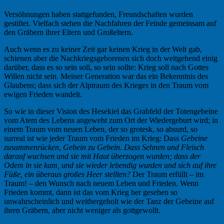
Versöhnungen haben stattgefunden, Freundschaften wurden
gestiftet. Vielfach stehen die Nachfahren der Feinde gemeinsam auf
den Gräbern ihrer Eltern und Großeltern.
Auch wenn es zu keiner Zeit gar keinen Krieg in der Welt gab,
schienen aber die Nachkriegsgeborenen sich doch weitgehend einig
darüber, dass es so sein soll, so sein sollte: Krieg soll nach Gottes
Willen nicht sein. Meiner Generation war das ein Bekenntnis des
Glaubens; dass sich der Alptraum des Krieges in den Traum vom
ewigen Frieden wandelt.
So wie in dieser Vision des Hesekiel das Grabfeld der Totengebeine
vom Atem des Lebens angeweht zum Ort der Wiedergeburt wird; in
einem Traum vom neuen Leben, der so grotesk, so absurd, so
surreal ist wie jeder Traum vom Frieden im Krieg: Dass
Gebeine
zusammenrücken, Gebein zu Gebein. Dass Sehnen und Fleisch
darauf wuchsen und sie mit Haut überzogen wurden; dass der
Odem in sie kam, und sie wieder lebendig wurden und sich auf ihre
Füße, ein überaus großes Heer stellten?
Der Traum erfüllt – im
Traum! – den Wunsch nach neuem Leben und Frieden. Wenn
Frieden kommt, dann ist das vom Krieg her gesehen so
unwahrscheinlich und weithergeholt wie der Tanz der Gebeine auf
ihren Gräbern, aber nicht weniger als gottgewollt.