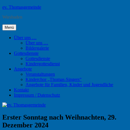
Zum
ev. Thomasgemeinde
Inhalt
Wiesbaden
springen
Menü
Über uns …
Über uns …
Bildergalerie
Gottesdienste
Gottesdienste
Kindergottesdienst
Angebote
Veranstaltungen
Kinderchor „Thomas-Singers“
Angebote für Familien, Kinder und Jugendliche
Kontakt
Impressum / Datenschutz
Erster Sonntag nach Weihnachten, 29.
Dezember 2024