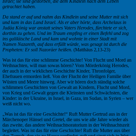
Israel; sie sind gestorben, die dem Kindlein nach dem Leben
getrachtet haben.
Da stand er auf und nahm das Kindlein und seine Mutter mit sich
und kam in das Land Israel. Als er aber hörte, dass Archelaus in
Judäa König war anstatt seines Vaters Herodes, fürchtete er sich,
dorthin zu gehen. Und im Traum empfing er einen Befehl und zog
ins galiläische Land und kam und wohnte in einer Stadt mit
Namen Nazareth, auf dass erfüllt würde, was gesagt ist durch die
Propheten: Er soll Nazoräer heißen.
(Matthäus 2,13-23)
Was ist das für eine schlimme Geschichte! Von Flucht und Mord an
Weihnachten, will man sowas hören? Vom Mörderkönig Herodes,
der auch in der wirklichen Geschichte Kinder, Thronfolger,
Ehefrauen ermorden ließ. Von der Flucht der Heiligen Familie über
Wüsten und Meere hinweg. Aber wir hören doch ständig solche
schlimmen Geschichten von Gewalt an Kindern, Flucht und Mord,
von Krieg und Gewalt gegen die Kleinsten und Schwächsten, die
Kinder: in der Ukraine, in Israel, in Gaza, im Sudan, in Syrien – wer
weiß nicht wo.
„Was ist das für eine Geschichte!“ Ruft Mutter Gertrud aus in der
Märchenoper Hänsel und Gretel, die uns wie alle Jahre wieder als
das zweite, das andere Weihnachtsoratorium in der Weihnachtszeit
begleitet. Was ist das für eine Geschichte! Ruft die Mutter aus über
den Tumult, den sie zu Hause vorfindet, ruft und singt sich in Wut,