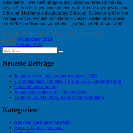
Bibel heute – wie auch übrigens des jüdischen festes Chanukka,
dessen 5. von 8 Tagen heute gefeiert wird: Freude über geschehene
Erlösung, Hoffnung auf zukünftige Erlösung. Selbst die größte Not
vermag Gott zu wenden, den Befreier unserer Seelen und Erlöser
der Welt zu erlösen und zu befreien. „Erlöst, befreit für alle Zeit“
Autor
Veröffentlicht
Kategorien
Redaktion
29. Dezember 2024
13. Januar 2025
Predigt
Beitragsnavigation
Vorheriger
am
Zurück
Weihnachten 2024
Nächster
Beitrag:
Weiter
Silvester 2024
Suchen
Beitrag:
Suchen
nach:
Neueste Beiträge
Johannis, oder „midsummer madness“, 2026
2. Sonntag nach Trinitatis, 14. Juni 2026, Tauferinnerung
Gemeindeversammlung
Johannisgottesdienst mit Johannisfeuer
Trinitatis, 31. Mai 2026, Konfirmationsjubiläum
Kategorien
Aus dem Nachbarschaftsraum
Aus der Thomasgemeinde
Gedenken