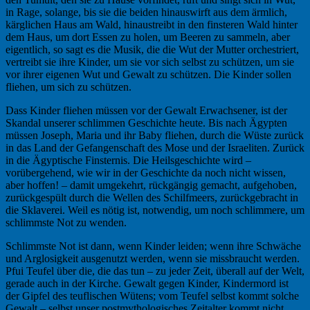
in Rage, solange, bis sie die beiden hinauswirft aus dem ärmlich,
kärglichen Haus am Wald, hinaustreibt in den finsteren Wald hinter
dem Haus, um dort Essen zu holen, um Beeren zu sammeln, aber
eigentlich, so sagt es die Musik, die die Wut der Mutter orchestriert,
vertreibt sie ihre Kinder, um sie vor sich selbst zu schützen, um sie
vor ihrer eigenen Wut und Gewalt zu schützen. Die Kinder sollen
fliehen, um sich zu schützen.
Dass Kinder fliehen müssen vor der Gewalt Erwachsener, ist der
Skandal unserer schlimmen Geschichte heute. Bis nach Ägypten
müssen Joseph, Maria und ihr Baby fliehen, durch die Wüste zurück
in das Land der Gefangenschaft des Mose und der Israeliten. Zurück
in die Ägyptische Finsternis. Die Heilsgeschichte wird –
vorübergehend, wie wir in der Geschichte da noch nicht wissen,
aber hoffen! – damit umgekehrt, rückgängig gemacht, aufgehoben,
zurückgespült durch die Wellen des Schilfmeers, zurückgebracht in
die Sklaverei. Weil es nötig ist, notwendig, um noch schlimmere, um
schlimmste Not zu wenden.
Schlimmste Not ist dann, wenn Kinder leiden; wenn ihre Schwäche
und Arglosigkeit ausgenutzt werden, wenn sie missbraucht werden.
Pfui Teufel über die, die das tun – zu jeder Zeit, überall auf der Welt,
gerade auch in der Kirche. Gewalt gegen Kinder, Kindermord ist
der Gipfel des teuflischen Wütens; vom Teufel selbst kommt solche
Gewalt – selbst unser postmythologisches Zeitalter kommt nicht