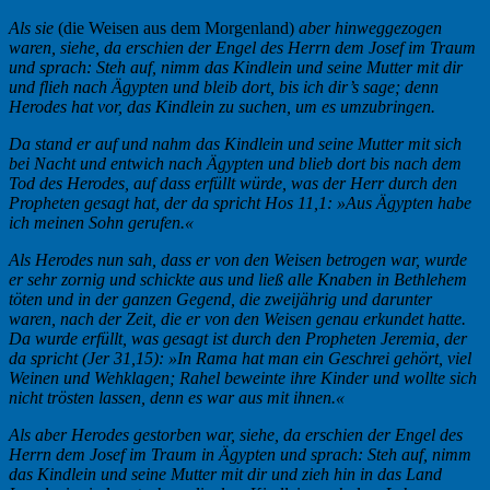
Als sie
(die Weisen aus dem Morgenland)
aber hinweggezogen
waren, siehe, da erschien der Engel des Herrn dem Josef im Traum
und sprach: Steh auf, nimm das Kindlein und seine Mutter mit dir
und flieh nach Ägypten und bleib dort, bis ich dir’s sage; denn
Herodes hat vor, das Kindlein zu suchen, um es umzubringen.
Da stand er auf und nahm das Kindlein und seine Mutter mit sich
bei Nacht und entwich nach Ägypten und blieb dort bis nach dem
Tod des Herodes, auf dass erfüllt würde, was der Herr durch den
Propheten gesagt hat, der da spricht Hos 11,1: »Aus Ägypten habe
ich meinen Sohn gerufen.«
Als Herodes nun sah, dass er von den Weisen betrogen war, wurde
er sehr zornig und schickte aus und ließ alle Knaben in Bethlehem
töten und in der ganzen Gegend, die zweijährig und darunter
waren, nach der Zeit, die er von den Weisen genau erkundet hatte.
Da wurde erfüllt, was gesagt ist durch den Propheten Jeremia, der
da spricht (Jer 31,15): »In Rama hat man ein Geschrei gehört, viel
Weinen und Wehklagen; Rahel beweinte ihre Kinder und wollte sich
nicht trösten lassen, denn es war aus mit ihnen.«
Als aber Herodes gestorben war, siehe, da erschien der Engel des
Herrn dem Josef im Traum in Ägypten und sprach: Steh auf, nimm
das Kindlein und seine Mutter mit dir und zieh hin in das Land