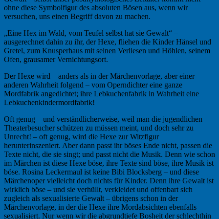
ohne diese Symbolfigur des absoluten Bösen aus, wenn wir
versuchen, uns einen Begriff davon zu machen.
„Eine Hex im Wald, vom Teufel selbst hat sie Gewalt“ –
ausgerechnet dahin zu ihr, der Hexe, fliehen die Kinder Hänsel und
Gretel, zum Knusperhaus mit seinen Verliesen und Höhlen, seinem
Ofen, grausamer Vernichtungsort.
Der Hexe wird – anders als in der Märchenvorlage, aber einer
anderen Wahrheit folgend – vom Operndichter eine ganze
Mordfabrik angedichtet; ihre Lebkuchenfabrik in Wahrheit eine
Lebkuchenkindermordfabrik!
Oft genug – und verständlicherweise, weil man die jugendlichen
Theaterbesucher schützen zu müssen meint, und doch sehr zu
Unrecht! – oft genug, wird die Hexe zur Witzfigur
herunterinszeniert. Aber dann passt ihr böses Ende nicht, passen die
Texte nicht, die sie singt; und passt nicht die Musik. Denn wie schon
im Märchen ist diese Hexe böse, ihre Texte sind böse, ihre Musik ist
böse. Rosina Leckermaul ist keine Bibi Blocksberg – und diese
Märchenoper vielleicht doch nichts für Kinder. Denn ihre Gewalt ist
wirklich böse – und sie verhüllt, verkleidet und offenbart sich
zugleich als sexualisierte Gewalt – übrigens schon in der
Märchenvorlage, in der die Hexe ihre Mordabsichten ebenfalls
sexualisiert. Nur wenn wir die abgrundtiefe Bosheit der schlechthin