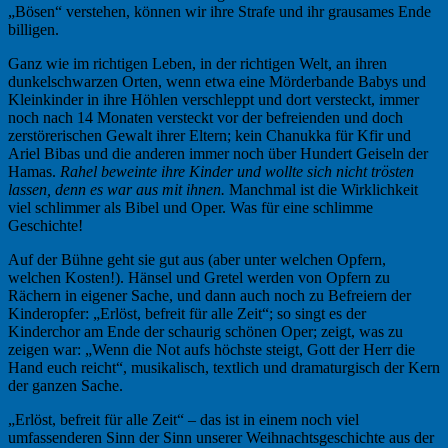
„Bösen“ verstehen, können wir ihre Strafe und ihr grausames Ende
billigen.
Ganz wie im richtigen Leben, in der richtigen Welt, an ihren
dunkelschwarzen Orten, wenn etwa eine Mörderbande Babys und
Kleinkinder in ihre Höhlen verschleppt und dort versteckt, immer
noch nach 14 Monaten versteckt vor der befreienden und doch
zerstörerischen Gewalt ihrer Eltern; kein Chanukka für Kfir und
Ariel Bibas und die anderen immer noch über Hundert Geiseln der
Hamas.
Rahel beweinte ihre Kinder und wollte sich nicht trösten
lassen, denn es war aus mit ihnen.
Manchmal ist die Wirklichkeit
viel schlimmer als Bibel und Oper. Was für eine schlimme
Geschichte!
Auf der Bühne geht sie gut aus (aber unter welchen Opfern,
welchen Kosten!). Hänsel und Gretel werden von Opfern zu
Rächern in eigener Sache, und dann auch noch zu Befreiern der
Kinderopfer: „Erlöst, befreit für alle Zeit“; so singt es der
Kinderchor am Ende der schaurig schönen Oper; zeigt, was zu
zeigen war: „Wenn die Not aufs höchste steigt, Gott der Herr die
Hand euch reicht“, musikalisch, textlich und dramaturgisch der Kern
der ganzen Sache.
„Erlöst, befreit für alle Zeit“ – das ist in einem noch viel
umfassenderen Sinn der Sinn unserer Weihnachtsgeschichte aus der